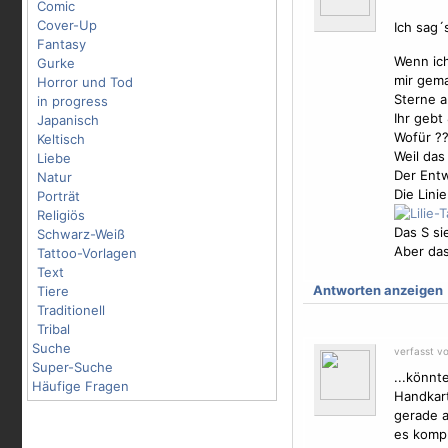
Comic
Cover-Up
Ich sag´s
Fantasy
Wenn ich
Gurke
mir gema
Horror und Tod
Sterne
a
in progress
Ihr gebt
Japanisch
Wofür ?
Keltisch
Weil das
Liebe
Der Entw
Natur
Die Lini
Porträt
Religiös
Das S si
Schwarz-Weiß
Aber das 
Tattoo-Vorlagen
Text
Antworten anzeigen
Tiere
Traditionell
Tribal
Suche
verfasst vo
Super-Suche
...könnt
Häufige Fragen
Handkart
gerade a
es kompl