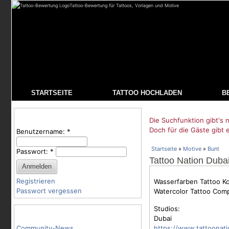
Tattoo-Bewertung für Tattoos, Vorlagen und Motive
STARTSEITE
TATTOO HOCHLADEN
B
Benutzeranmeldung
Die Suchfunktion gibt's n
Doch für die Gäste gibt 
Benutzername:
*
Startseite
»
Motive
»
Bunt
Passwort:
*
Tattoo Nation Duba
Registrieren
Wasserfarben Tattoo Ko
Passwort vergessen
Watercolor Tattoo Comp
Studios:
Tattoo-Kategorien
Dubai
Community-News
https://www.tattoonati