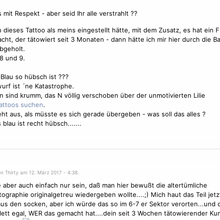
 mit Respekt - aber seid Ihr alle verstrahlt ??
 dieses Tattoo als meins eingestellt hätte, mit dem Zusatz, es hat ein 
cht, der tätowiert seit 3 Monaten - dann hätte ich mir hier durch die Ba
bgeholt.
 8 und 9.
?
 Blau so hübsch ist ???
urf ist ´ne Katastrophe.
en sind krumm, das N völlig verschoben über der unmotivierten Lilie
.
eht aus, als müsste es sich gerade übergeben - was soll das alles ?
blau ist recht hübsch.......
n Thirty am 12. März 2017 - 4:38.
e aber auch einfach nur sein, daß man hier bewußt die altertümliche
ographie originalgetreu wiedergeben wollte....;) Mich haut das Teil jetz
us den socken, aber ich würde das so im 6-7 er Sektor verorten...und d
ett egal, WER das gemacht hat....dein seit 3 Wochen
tätowieren
der Ku