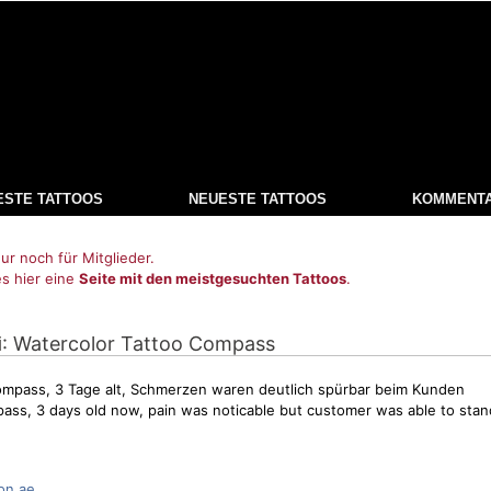
ESTE TATTOOS
NEUESTE TATTOOS
KOMMENT
ur noch für Mitglieder.
es hier eine
Seite mit den meistgesuchten Tattoos
.
: Watercolor Tattoo Compass
i
mpass, 3 Tage alt,
Schmerzen
waren deutlich spürbar beim Kunden
ass, 3 days old now, pain was noticable but customer was able to stan
on.ae