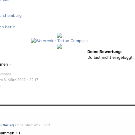
ion.hamburg
on.berlin
Deine Bewertung:
Du bist nicht eingeloggt.
men )
Compass
m 6. März 2017 - 22:17
m
on
SuzieQ
am 12. März 2017 - 3:53.
sammen :-)