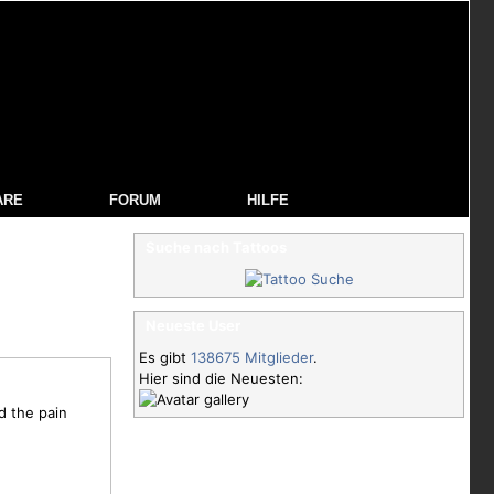
ARE
FORUM
HILFE
Suche nach Tattoos
Neueste User
Es gibt
138675 Mitglieder
.
Hier sind die Neuesten:
d the pain