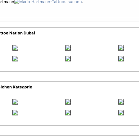
artmann
.
ttoo Nation Dubai
eichen Kategorie