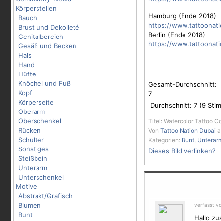
Körperstellen
Hamburg (Ende 2018)
Bauch
https://www.tattoonat
Brust und Dekolleté
Berlin (Ende 2018)
Genitalbereich
https://www.tattoonati
Gesäß und Becken
Hals
Hand
Hüfte
Knöchel und Fuß
Gesamt-Durchschnitt:
Kopf
7
Körperseite
Durchschnitt:
7
(
9
Stim
Oberarm
Oberschenkel
Titel: Watercolor Tattoo 
Rücken
Von
Tattoo Nation Dubai
a
Schulter
Kategorien:
Bunt
,
Unterar
Sonstiges
Dieses Bild verlinken?
Steißbein
Unterarm
Unterschenkel
Motive
Abstrakt/Grafisch
Blumen
verfasst v
Bunt
Hallo zu