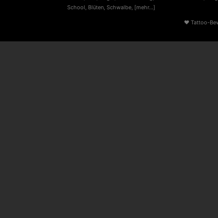
School
,
Blüten
,
Schwalbe
,
[mehr...]
♥
Tattoo-Be