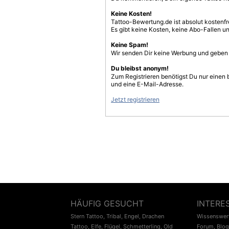
Keine Kosten!
Tattoo-Bewertung.de ist absolut kostenf
Es gibt keine Kosten, keine Abo-Fallen u
Keine Spam!
Wir senden Dir keine Werbung und geben D
Du bleibst anonym!
Zum Registrieren benötigst Du nur einen
und eine E-Mail-Adresse.
Jetzt registrieren
HÄUFIG GESUCHT
INTERE
Stern Tattoo
,
Tribal
,
Engel
,
Drachen
Wissenswert
Tattoo
,
Elfe
,
Flügel
,
Schmetterling
,
Old
Forum
,
Blog