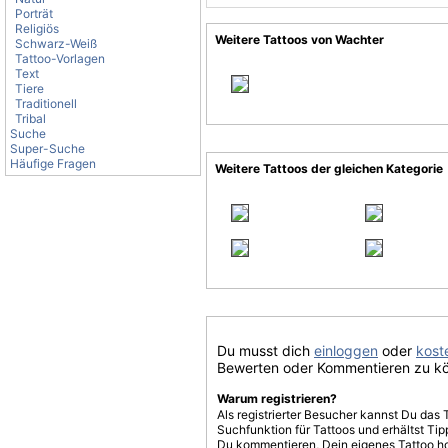
Porträt
Religiös
Weitere Tattoos von Wachter
Schwarz-Weiß
Tattoo-Vorlagen
Text
Tiere
Traditionell
Tribal
Suche
Super-Suche
Häufige Fragen
Weitere Tattoos der gleichen Kategorie
Du musst dich
einloggen
oder
koste
Bewerten oder Kommentieren zu k
Warum registrieren?
Als registrierter Besucher kannst Du das 
Suchfunktion für Tattoos und erhältst T
Du kommentieren, Dein eigenes Tattoo h