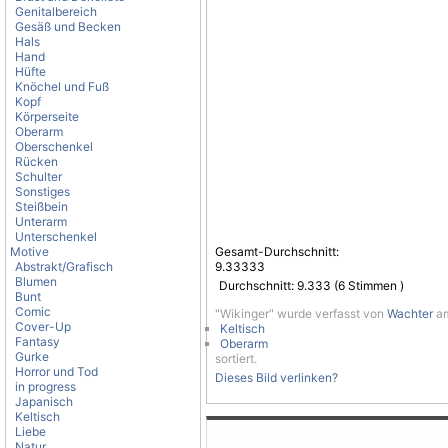
Genitalbereich
Gesäß und Becken
Hals
Hand
Hüfte
Knöchel und Fuß
Kopf
Körperseite
Oberarm
Oberschenkel
Rücken
Schulter
Sonstiges
Steißbein
Unterarm
Unterschenkel
Motive
Gesamt-Durchschnitt:
Abstrakt/Grafisch
9.33333
Blumen
Durchschnitt:
9.333
(
6
Stimmen )
Bunt
Comic
"Wikinger" wurde verfasst von
Wachter
am
Cover-Up
Keltisch
Fantasy
Oberarm
Gurke
sortiert.
Horror und Tod
Dieses Bild verlinken?
in progress
Japanisch
Keltisch
Liebe
Natur