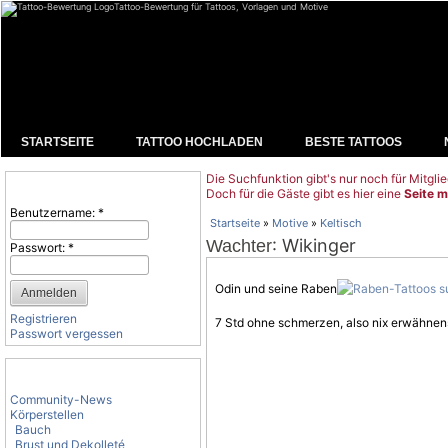
Tattoo-Bewertung für Tattoos, Vorlagen und Motive
STARTSEITE
TATTOO HOCHLADEN
BESTE TATTOOS
Die Suchfunktion gibt's nur noch für Mitglie
Benutzeranmeldung
Doch für die Gäste gibt es hier eine
Seite m
Benutzername:
*
Startseite
»
Motive
»
Keltisch
: Wikinger
Wachter
Passwort:
*
Odin und seine Raben
Registrieren
7 Std ohne schmerzen, also nix erwähne
Passwort vergessen
Tattoo-Kategorien
Community-News
Körperstellen
Bauch
Brust und Dekolleté