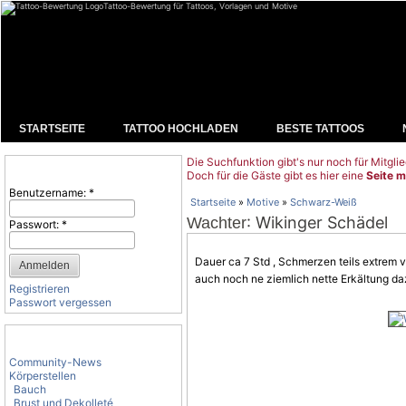
Tattoo-Bewertung für Tattoos, Vorlagen und Motive
STARTSEITE
TATTOO HOCHLADEN
BESTE TATTOOS
Die Suchfunktion gibt's nur noch für Mitglie
Benutzeranmeldung
Doch für die Gäste gibt es hier eine
Seite m
Benutzername:
*
Startseite
»
Motive
»
Schwarz-Weiß
: Wikinger Schädel
Wachter
Passwort:
*
Dauer ca 7 Std ,
Schmerzen
teils extrem 
auch noch ne ziemlich nette Erkältung daz
Registrieren
Passwort vergessen
Tattoo-Kategorien
Community-News
Körperstellen
Bauch
Brust und Dekolleté