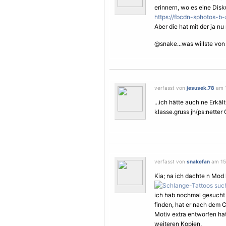
erinnern, wo es eine Dis
https://fbcdn-sphotos-b
Aber die hat mit der ja nu 
@snake...was willste von
verfasst von
jesusek.78
am 1
...ich hätte auch ne Erk
klasse.gruss jh(ps:netter 
verfasst von
snakefan
am 15.
Kia; na ich dachte n Mod
ich hab nochmal gesucht 
finden, hat er nach dem 
Motiv
extra entworfen hat
weiteren Kopien.