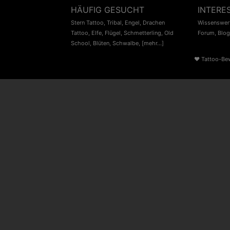
HÄUFIG GESUCHT
INTERE
Stern Tattoo
,
Tribal
,
Engel
,
Drachen
Wissenswert
Tattoo
,
Elfe
,
Flügel
,
Schmetterling
,
Old
Forum
,
Blog
School
,
Blüten
,
Schwalbe
,
[mehr...]
♥
Tattoo-Be