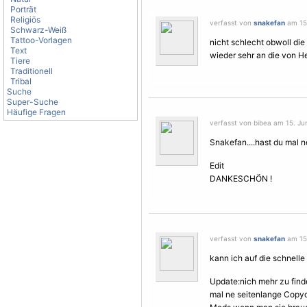
Porträt
Religiös
verfasst von
snakefan
am 15.
Schwarz-Weiß
Tattoo-Vorlagen
nicht schlecht obwoll di
Text
wieder sehr an die von Hei
Tiere
Traditionell
Tribal
Suche
Super-Suche
Häufige Fragen
verfasst von bibea am 15. Jun
Snakefan....hast du mal ne
Edit
DANKESCHÖN !
verfasst von
snakefan
am 15.
kann ich auf die schnelle
Update:nich mehr zu find
mal ne seitenlange Copy