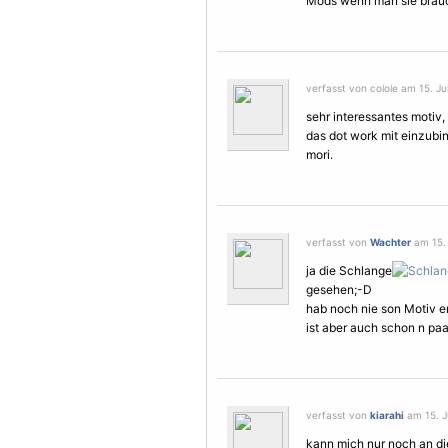
Mods wenn man sie brau
verfasst von colole am 15. Ju
sehr interessantes motiv,
das dot work mit einzubi
mori.
verfasst von
Wachter
am 15. 
ja die Schlange
gesehen;-D
hab noch nie son
Motiv
e
ist aber auch schon n paar
verfasst von
kiarahi
am 15. J
kann mich nur noch an d