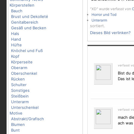
Körperstellen
"XD" wurde verfasst von
Bauch
Horror und Tod
Brust und Dekolleté
Unterarm
Genitalbereich
sortiert.
Gesäß und Becken
Dieses Bild verlinken?
Hals
Hand
Hüfte
Knöchel und Fuß
Kopf
Körperseite
verfasst v
Oberarm
Bist du 
Oberschenkel
Das ist l
Rücken
Schulter
Sonstiges
Steißbein
Unterarm
Unterschenkel
verfasst v
Motive
mach die
Abstrakt/Grafisch
ach was 
Blumen
Bunt