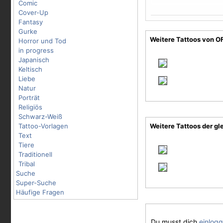
Comic
Cover-Up
Fantasy
Gurke
Weitere Tattoos von
Horror und Tod
in progress
Japanisch
Keltisch
Liebe
Natur
Porträt
Religiös
Schwarz-Weiß
Tattoo-Vorlagen
Weitere Tattoos der gl
Text
Tiere
Traditionell
Tribal
Suche
Super-Suche
Häufige Fragen
Du musst dich
einlog