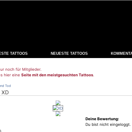
ESTE TATTOOS
NEUESTE TATTOOS
KOMMENT
ur noch für Mitglieder.
es hier eine
Seite mit den meistgesuchten Tattoos
.
und Tod
: XD
Deine Bewertung:
Du bist nicht eingeloggt.
)