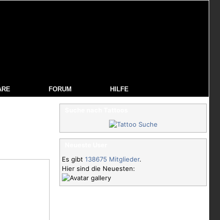
ARE
FORUM
HILFE
Suche nach Tattoos
Neueste User
Es gibt
138675 Mitglieder
.
Hier sind die Neuesten: