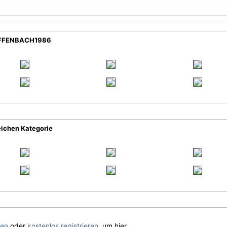
 OFFENBACH1986
eichen Kategorie
gen
oder
kostenlos registrieren
, um hier