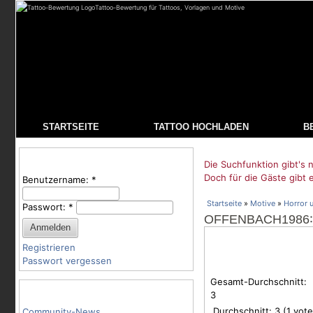
Tattoo-Bewertung für Tattoos, Vorlagen und Motive
STARTSEITE
TATTOO HOCHLADEN
B
Benutzeranmeldung
Die Suchfunktion gibt's n
Doch für die Gäste gibt 
Benutzername:
*
Startseite
»
Motive
»
Horror 
Passwort:
*
OFFENBACH1986
Registrieren
Passwort vergessen
Gesamt-Durchschnitt:
Tattoo-Kategorien
3
Durchschnitt:
3
(
1
vote
Community-News