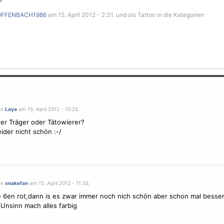
OFFENBACH1986
am 15. April 2012 - 2:31. und als Tattoo in die Kategorien
on
Laya
am 15. April 2012 - 10:25.
der Träger oder Tätowierer?
eider nicht schön :-/
on
snakefan
am 15. April 2012 - 11:33.
 6en rot,dann is es zwar immer noch nich schön aber schon mal besser 
Unsinn mach alles farbig