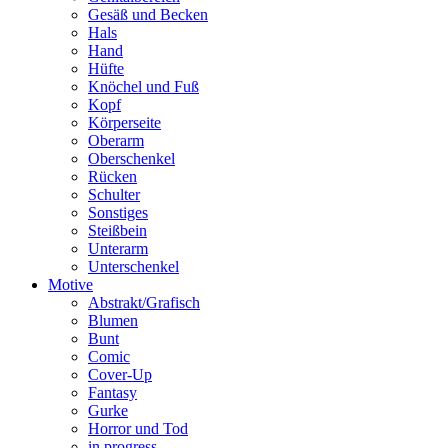
Gesäß und Becken
Hals
Hand
Hüfte
Knöchel und Fuß
Kopf
Körperseite
Oberarm
Oberschenkel
Rücken
Schulter
Sonstiges
Steißbein
Unterarm
Unterschenkel
Motive
Abstrakt/Grafisch
Blumen
Bunt
Comic
Cover-Up
Fantasy
Gurke
Horror und Tod
in progress