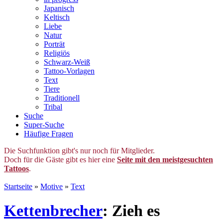
Japanisch
Keltisch
Liebe
Natur
Porträt
Religiös
Schwarz-Weiß
Tattoo-Vorlagen
Text
Tiere
Traditionell
Tribal
Suche
Super-Suche
Häufige Fragen
Die Suchfunktion gibt's nur noch für Mitglieder.
Doch für die Gäste gibt es hier eine
Seite mit den meistgesuchten
Tattoos
.
Startseite
»
Motive
»
Text
Kettenbrecher
: Zieh es