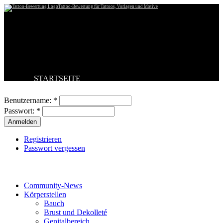
Tattoo-Bewertung für Tattoos, Vorlagen und Motive
STARTSEITE
Benutzeranmeldung
TATTOO HOCHLADEN
BESTE TATTOOS
Benutzername:
*
NEUESTE TATTOOS
Passwort:
*
KOMMENTARE
FORUM
HILFE
Registrieren
Passwort vergessen
Tattoo-Kategorien
Community-News
Körperstellen
Bauch
Brust und Dekolleté
Genitalbereich