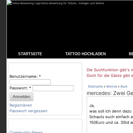
Tattoo-Bewertung für Tattoos, Vorlagen und Motive
STARTSEITE
TATTOO HOCHLADEN
B
Benutzeranmeldung
Die Suchfunktion gibt's n
Doch für die Gäste gibt 
Benutzername:
*
Startseite
»
Motive
»
Bunt
Passwort:
*
: Zwei Ge
mercedes
Registrieren
Ja,
Passwort vergessen
was soll ich denn dazu
Schauts euch einfach a
150Euro und ca. 3Std ar
Tattoo-Kategorien
Community-News