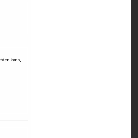
chten kann,
n