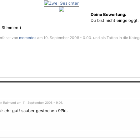
Deine Bewertung:
Du bist nicht eingeloggt.
9
Stimmen )
erfasst von
mercedes
am 10. September 2008 - 0:00. und als Tattoo in die Kateg
on Raimund am 11. September 2008 - 9:01.
mir ehr gut! sauber gestochen 9Pkt.