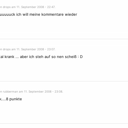
on drops am 11. September 2008 - 22:47.
uuuuuck ich will meine kommentare wieder
on drops am 11. September 2008 - 23:07.
al krank ... aber ich steh auf so nen scheiß : D
on rubberman am 11. September 2008 - 23:08.
k....8 punkte