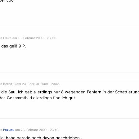
aber cool
n Claire am 18. Februar 2009 - 23:41.
 das geil! 9 P.
on Bernd13 am 23. Februar 2009 - 23:45.
 die Sau, ich geb allerdings nur 8 wegenden Fehlern in der Schattierun
 das Gesammtbild allerdings find ich gut
on
Pazuzu
am 23. Februar 2009 - 23:49.
 ja, habe gerade noch davon geschrieben ...