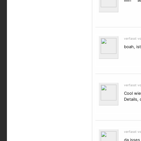
iiiiih ^^ 
verfasst vo
boah, ist
verfasst v
Cool wie
Details,
verfasst v
da isses