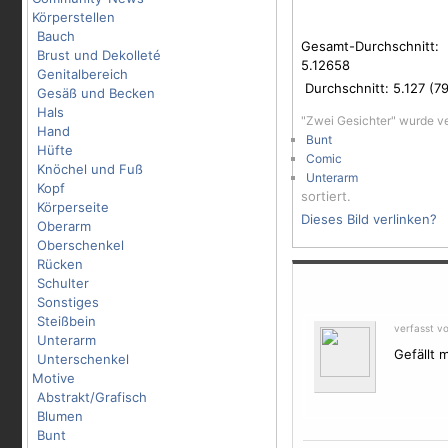
Körperstellen
Bauch
Gesamt-Durchschnitt:
Brust und Dekolleté
5.12658
Genitalbereich
Durchschnitt:
5.127
(
7
Gesäß und Becken
Hals
"Zwei Gesichter" wurde v
Hand
Bunt
Hüfte
Comic
Knöchel und Fuß
Unterarm
Kopf
sortiert.
Körperseite
Dieses Bild verlinken?
Oberarm
Oberschenkel
Rücken
Schulter
Sonstiges
Steißbein
verfasst v
Unterarm
Gefällt 
Unterschenkel
Motive
Abstrakt/Grafisch
Blumen
Bunt