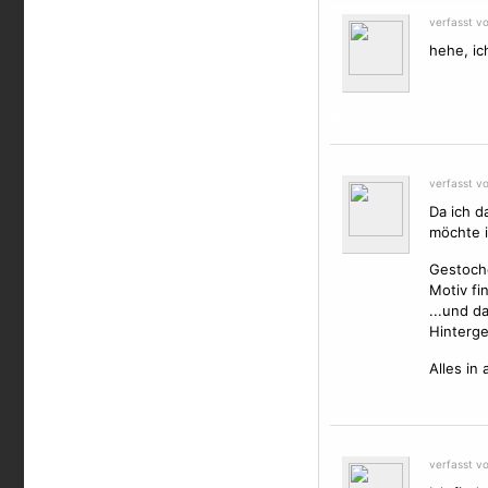
verfasst v
hehe, ic
verfasst v
Da ich d
möchte i
Gestoche
Motiv fin
...und d
Hinterg
Alles in 
verfasst v