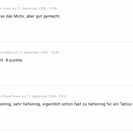
on faxen am 11. September 2008 - 10:08.
se das Motiv, aber gut gemacht.
on malfoy am 11. September 2008 - 18:38.
tt. 9 punkte.
on Powerflower am 11. September 2008 - 20:07.
sinnig, sehr tiefsinnig, eigentlich schon fast zu tiefsinnig für ein Tattoo 