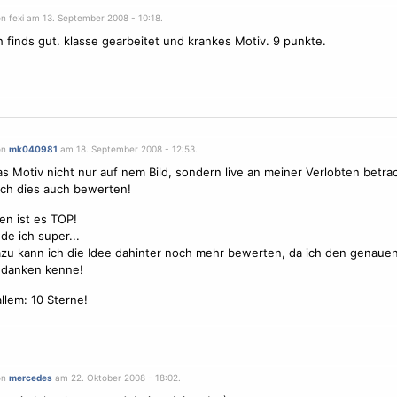
on fexi am 13. September 2008 - 10:18.
h finds gut. klasse gearbeitet und krankes
Motiv
. 9 punkte.
on
mk040981
am 18. September 2008 - 12:53.
as
Motiv
nicht nur auf nem Bild, sondern live an meiner Verlobten betra
ch dies auch bewerten!
n ist es TOP!
de ich super...
azu kann ich die Idee dahinter noch mehr bewerten, da ich den genaue
edanken kenne!
allem: 10
Sterne
!
on
mercedes
am 22. Oktober 2008 - 18:02.