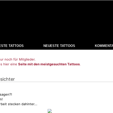
ESTE TATTOOS
NEUESTE TATTOOS
KOMMENT
ur noch für Mitglieder.
es hier eine
Seite mit den meistgesuchten Tattoos
.
sichter
 sagen?!
n!
beit stecken dahinter...