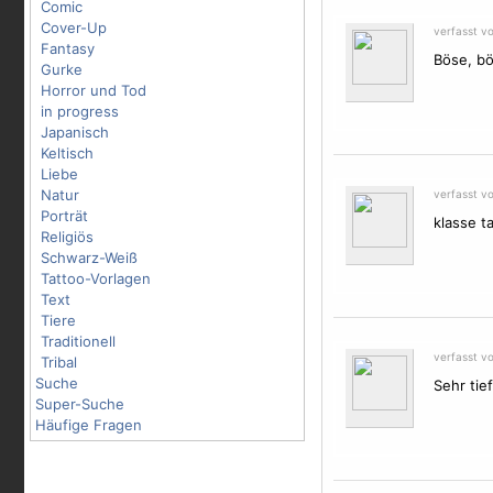
Comic
Cover-Up
verfasst v
Fantasy
Böse, bö
Gurke
Horror und Tod
in progress
Japanisch
Keltisch
Liebe
Natur
verfasst v
Porträt
klasse ta
Religiös
Schwarz-Weiß
Tattoo-Vorlagen
Text
Tiere
Traditionell
verfasst v
Tribal
Suche
Sehr tief
Super-Suche
Häufige Fragen