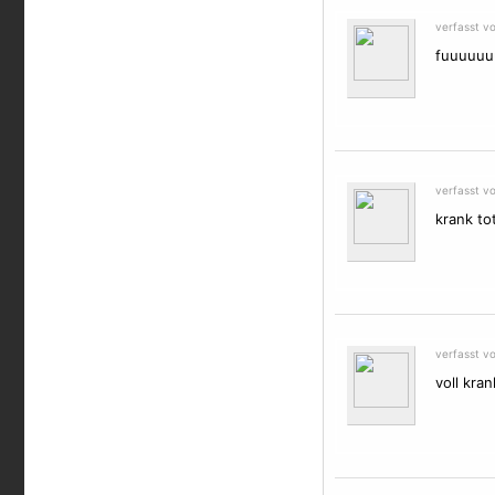
verfasst v
fuuuuuu
verfasst v
krank tot
verfasst v
voll kran