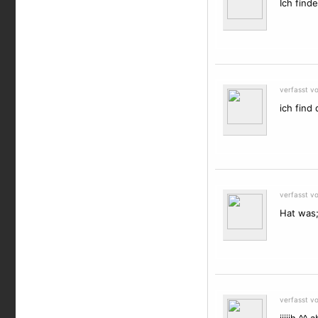
Ich finde
verfasst v
ich find 
verfasst v
Hat was;
verfasst v