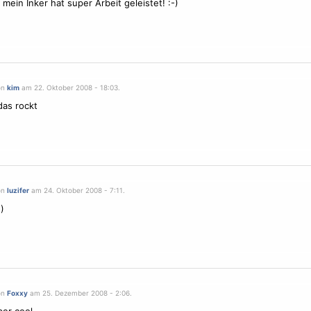
 mein Inker hat super Arbeit geleistet! :-)
on
kim
am 22. Oktober 2008 - 18:03.
das rockt
on
luzifer
am 24. Oktober 2008 - 7:11.
)
on
Foxxy
am 25. Dezember 2008 - 2:06.