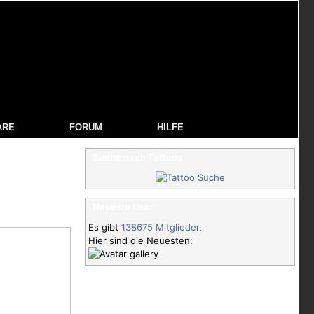
ARE
FORUM
HILFE
Suche nach Tattoos
Neueste User
Es gibt
138675 Mitglieder
.
Hier sind die Neuesten: