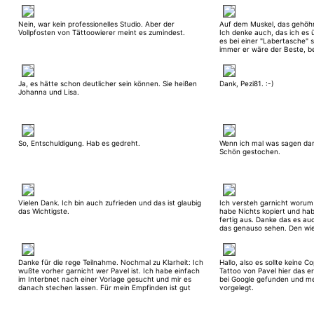
Nein, war kein professionelles Studio. Aber der
Auf dem Muskel, das gehöhr
Vollpfosten von Tättoowierer meint es zumindest.
Ich denke auch, das ich es 
es bei einer "Labertasche" 
immer er wäre der Beste, b
Reihe. Den Rest hat ja auch
schon ein paar Jahre her.
Ja, es hätte schon deutlicher sein können. Sie heißen
Dank, Pezi81. :-)
Johanna und Lisa.
So, Entschuldigung. Hab es gedreht.
Wenn ich mal was sagen darf,
Schön gestochen.
Vielen Dank. Ich bin auch zufrieden und das ist glaubig
Ich versteh garnicht worum h
das Wichtigste.
habe Nichts kopiert und hab
fertig aus. Danke das es au
das genauso sehen. Den wie
Kalender gibt es schon lang
seine Weise tättoowieren.
Danke für die rege Teilnahme. Nochmal zu Klarheit: Ich
Hallo, also es sollte keine 
wußte vorher garnicht wer Pavel ist. Ich habe einfach
Tattoo von Pavel hier das er
im Interbnet nach einer Vorlage gesucht und mir es
bei Google gefunden und m
danach stechen lassen. Für mein Empfinden ist gut
vorgelegt.
geworden und ich bin zufrieden. Das gestochene von
Pavel geht noch mehr ins Detail, das muß auch ich zu
geben. Ich habe nun ein neues Bild eingestellt nach ca.