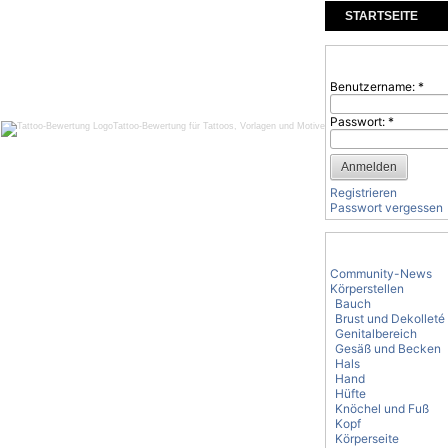
STARTSEITE
KOMMENTARE
Benutzeranmeld
Benutzername:
*
Passwort:
*
Tattoo-Bewertung für Tattoos, Vorlagen und Motive
Registrieren
Passwort vergessen
Tattoo-Kategorie
Community-News
Körperstellen
Bauch
Brust und Dekolleté
Genitalbereich
Gesäß und Becken
Hals
Hand
Hüfte
Knöchel und Fuß
Kopf
Körperseite