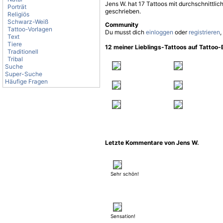
Jens W. hat 17 Tattoos mit durchschnittli
Porträt
geschrieben.
Religiös
Schwarz-Weiß
Community
Tattoo-Vorlagen
Du musst dich
einloggen
oder
registrieren
,
Text
Tiere
12 meiner Lieblings-Tattoos auf Tattoo
Traditionell
Tribal
Suche
Super-Suche
Häufige Fragen
Letzte Kommentare von Jens W.
Sehr schön!
Sensation!