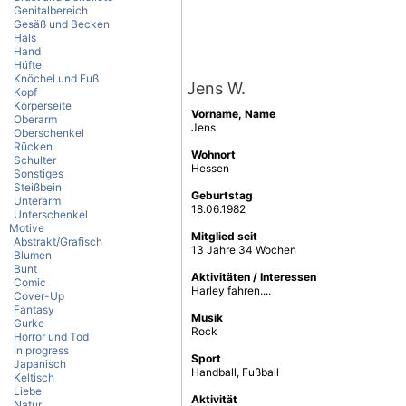
Genitalbereich
Gesäß und Becken
Hals
Hand
Hüfte
Knöchel und Fuß
Jens W.
Kopf
Körperseite
Vorname, Name
Oberarm
Jens
Oberschenkel
Rücken
Wohnort
Schulter
Hessen
Sonstiges
Steißbein
Geburtstag
Unterarm
18.06.1982
Unterschenkel
Motive
Mitglied seit
Abstrakt/Grafisch
13 Jahre 34 Wochen
Blumen
Bunt
Aktivitäten / Interessen
Comic
Harley fahren....
Cover-Up
Fantasy
Musik
Gurke
Rock
Horror und Tod
in progress
Sport
Japanisch
Handball, Fußball
Keltisch
Liebe
Aktivität
Natur