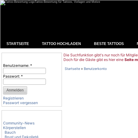
Tattoo-Bewertung für Tattoos, Vorlagen und Motive
STARTSEITE
TATTOO HOCHLADEN
BESTE TATTOOS
Die Suchfunktion gibt's nur noch für Mitglie
Benutzeranmeldung
Doch für die Gäste gibt es hier eine
Seite m
Benutzername:
*
Startseite
»
Benutzerkonto
Passwort:
*
Registrieren
Passwort vergessen
Tattoo-Kategorien
Community-News
Körperstellen
Bauch
Brust und Dekolleté