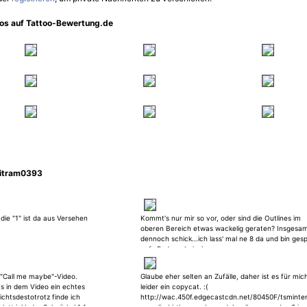
oos auf Tattoo-Bewertung.de
nitram0393
die "1" ist da aus Versehen
Kommt's nur mir so vor, oder sind die Outlines im
oberen Bereich etwas wackelig geraten? Insgesa
dennoch schick...ich lass' mal ne 8 da und bin ges
aufs Endergebnis ;)
 "Call me maybe"-Video.
Glaube eher selten an Zufälle, daher ist es für mic
as in dem Video ein echtes
leider ein copycat. :(
Nichtsdestotrotz finde ich
http://wac.450f.edgecastcdn.net/80450F/tsminter