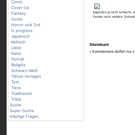
es etwas dreißt, das Teil komp
Comic
zu kopieren. Ich enthalte mi
Cover-Up
Eigentlich ja nicht schlecht, a
Fantasy
Farben nicht wirklich. Enthalt
Gurke
Horror und Tod
in progress
Japanisch
Keltisch
Gästebuch
Liebe
» Kommentare dürfen nur v
Natur
Porträt
Religiös
Schwarz-Weiß
Tattoo-Vorlagen
Text
Tiere
Traditionell
Tribal
Suche
Super-Suche
Häufige Fragen