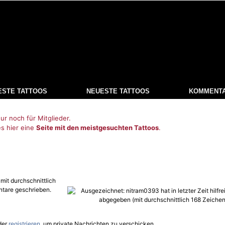
ESTE TATTOOS
NEUESTE TATTOOS
KOMMENT
ur noch für Mitglieder.
es hier eine
Seite mit den meistgesuchten Tattoos
.
mit durchschnittlich
tare geschrieben.
der
registrieren
, um private Nachrichten zu verschicken.