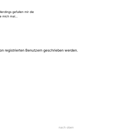
lett inkl. der Schnörkel 1:1
nowell-shirtless-male-model-call-me-maybe-3.jpg
ch mal der Bewertung....
llerdings gefallen mir die
e mich mal...
on registrierten Benutzern geschrieben werden.
nach oben