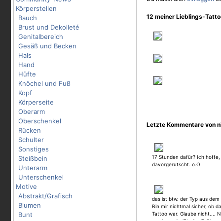
Körperstellen
12 meiner Lieblings-Tatt
Bauch
Brust und Dekolleté
Genitalbereich
Gesäß und Becken
Hals
Hand
Hüfte
Knöchel und Fuß
Kopf
Körperseite
Oberarm
Oberschenkel
Letzte Kommentare von 
Rücken
Schulter
Sonstiges
17 Stunden dafür? Ich hoffe, 
Steißbein
davorgerutscht. o.O
Unterarm
Unterschenkel
Motive
Abstrakt/Grafisch
das ist btw. der Typ aus dem
Blumen
Bin mir nichtmal sicher, ob d
Bunt
Tattoo war. Glaube nicht.... 