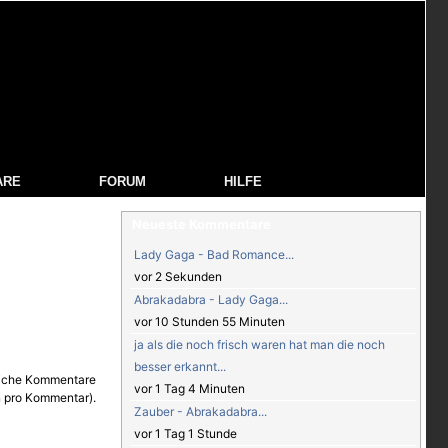
ARE
FORUM
HILFE
Neueste Kommentare
Lady Gaga - Bad Romance...
vor 2 Sekunden
Abrakadabra - Lady Gaga...
vor 10 Stunden 55 Minuten
ja als die noch frisch waren hat man die noch
besser erkannt...
vor 1 Tag 4 Minuten
Zauber - Abrakadabra...
vor 1 Tag 1 Stunde