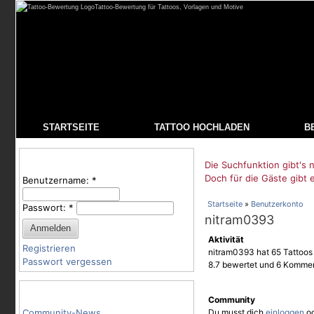
Tattoo-Bewertung für Tattoos, Vorlagen und Motive
STARTSEITE
TATTOO HOCHLADEN
B
Benutzeranmeldung
Die Suchfunktion gibt's n
Doch für die Gäste gibt 
Benutzername:
*
Startseite
»
Benutzerkonto
Passwort:
*
nitram0393
Aktivität
Registrieren
nitram0393 hat 65 Tattoos 
Passwort vergessen
8.7 bewertet und 6 Kommen
Tattoo-Kategorien
Community
Community-News
Du musst dich
einloggen
o