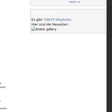
mehr
»
Neueste User
Es gibt
138675 Mitglieder
.
Hier sind die Neuesten:
mt
pannt
h
active.com/files/2012/06/holden-