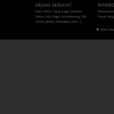
HÄUFIG GESUCHT
INTERE
Stern Tattoo
,
Tribal
,
Engel
,
Drachen
Wissenswert
Tattoo
,
Elfe
,
Flügel
,
Schmetterling
,
Old
Forum
,
Blog
School
,
Blüten
,
Schwalbe
,
[mehr...]
♥
Tattoo-Be