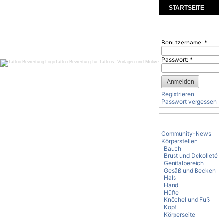
STARTSEITE
KOMMENTARE
Benutzeranmeld
Benutzername:
*
Passwort:
*
Tattoo-Bewertung für Tattoos, Vorlagen und Motive
Registrieren
Passwort vergessen
Tattoo-Kategorie
Community-News
Körperstellen
Bauch
Brust und Dekolleté
Genitalbereich
Gesäß und Becken
Hals
Hand
Hüfte
Knöchel und Fuß
Kopf
Körperseite