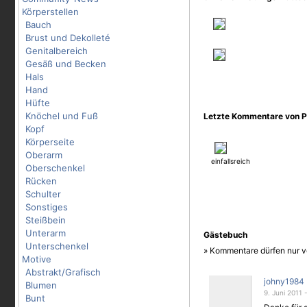
Körperstellen
Bauch
Brust und Dekolleté
Genitalbereich
Gesäß und Becken
Hals
Hand
Hüfte
Knöchel und Fuß
Letzte Kommentare von P
Kopf
Körperseite
Oberarm
einfallsreich
Oberschenkel
Rücken
Schulter
Sonstiges
Steißbein
Unterarm
Gästebuch
Unterschenkel
» Kommentare dürfen nur v
Motive
Abstrakt/Grafisch
johny1984
Blumen
9. Juni 2011 
Bunt