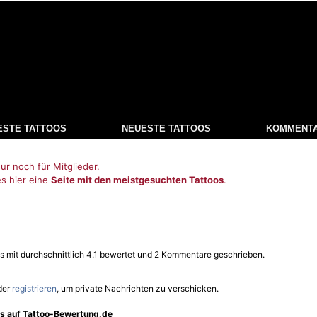
ESTE TATTOOS
NEUESTE TATTOOS
KOMMENT
ur noch für Mitglieder.
es hier eine
Seite mit den meistgesuchten Tattoos
.
s mit durchschnittlich 4.1 bewertet und 2 Kommentare geschrieben.
der
registrieren
, um private Nachrichten zu verschicken.
os auf Tattoo-Bewertung.de