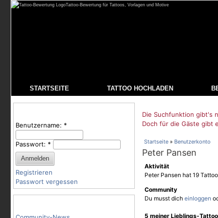
Tattoo-Bewertung für Tattoos, Vorlagen und Motive
STARTSEITE
TATTOO HOCHLADEN
B
Benutzeranmeldung
Die Suchfunktion gibt's n
Doch für die Gäste gibt 
Benutzername:
*
Startseite
»
Benutzerkonto
Passwort:
*
Peter Pansen
Aktivität
Registrieren
Peter Pansen hat 19 Tattoo
Passwort vergessen
Community
Du musst dich
einloggen
o
Tattoo-Kategorien
5 meiner Lieblings-Tatto
Community-News