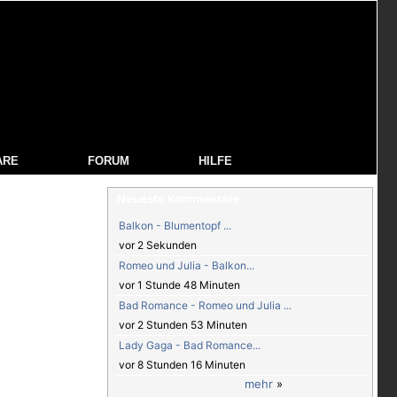
ARE
FORUM
HILFE
Neueste Kommentare
Balkon - Blumentopf ...
vor 2 Sekunden
Romeo und Julia - Balkon...
vor 1 Stunde 48 Minuten
Bad Romance - Romeo und Julia ...
vor 2 Stunden 53 Minuten
Lady Gaga - Bad Romance...
vor 8 Stunden 16 Minuten
mehr
»