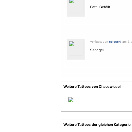
Fett...Gefällt.
verfasst von
ccjoschi
am 3. A
Sehr geil
Weitere Tattoos von Chaoswiesel
Weitere Tattoos der gleichen Kategorie