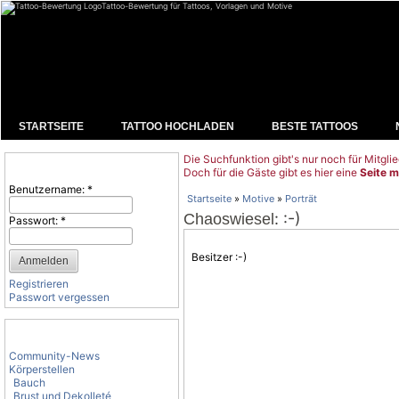
Tattoo-Bewertung für Tattoos, Vorlagen und Motive
STARTSEITE
TATTOO HOCHLADEN
BESTE TATTOOS
Die Suchfunktion gibt's nur noch für Mitglie
Benutzeranmeldung
Doch für die Gäste gibt es hier eine
Seite m
Benutzername:
*
Startseite
»
Motive
»
Porträt
: :-)
Chaoswiesel
Passwort:
*
Besitzer :-)
Registrieren
Passwort vergessen
Tattoo-Kategorien
Community-News
Körperstellen
Bauch
Brust und Dekolleté