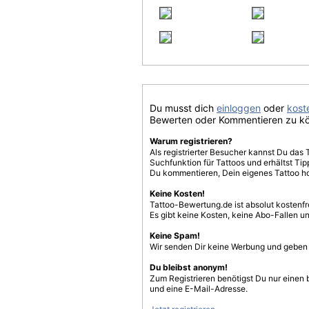
Du musst dich
einloggen
oder
koste
Bewerten oder Kommentieren zu k
Warum registrieren?
Als registrierter Besucher kannst Du das 
Suchfunktion für Tattoos und erhältst T
Du kommentieren, Dein eigenes Tattoo h
Keine Kosten!
Tattoo-Bewertung.de ist absolut kostenf
Es gibt keine Kosten, keine Abo-Fallen u
Keine Spam!
Wir senden Dir keine Werbung und geben D
Du bleibst anonym!
Zum Registrieren benötigst Du nur einen
und eine E-Mail-Adresse.