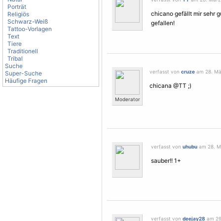
Porträt
chicano gefällt mir sehr g
Religiös
Schwarz-Weiß
gefallen!
Tattoo-Vorlagen
Text
Tiere
Traditionell
Tribal
Suche
verfasst von
cruze
am 28. Mär
Super-Suche
Häufige Fragen
chicana @TT ;)
Moderator
verfasst von
uhubu
am 28. Mä
sauber!! 1+
verfasst von
deejay28
am 29.