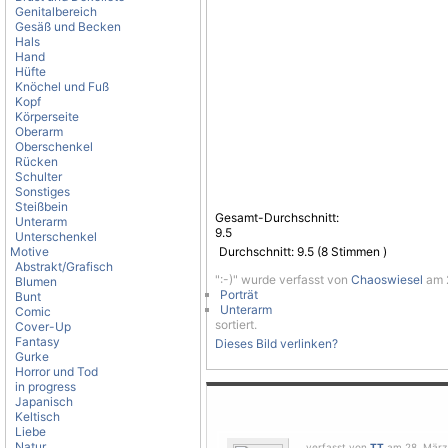
Genitalbereich
Gesäß und Becken
Hals
Hand
Hüfte
Knöchel und Fuß
Kopf
Körperseite
Oberarm
Oberschenkel
Rücken
Schulter
Sonstiges
Steißbein
Gesamt-Durchschnitt:
Unterarm
9.5
Unterschenkel
Motive
Durchschnitt:
9.5
(
8
Stimmen )
Abstrakt/Grafisch
":-)" wurde verfasst von
Chaoswiesel
am 2
Blumen
Porträt
Bunt
Unterarm
Comic
sortiert.
Cover-Up
Fantasy
Dieses Bild verlinken?
Gurke
Horror und Tod
in progress
Japanisch
Keltisch
Liebe
Natur
verfasst von
TT
am 28. März 