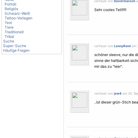
verfasst von
David Giersch
a
Porträt
Religiös
Sehr cooles Teil!!!!!
Schwarz-Weiß
Tattoo-Vorlagen
Text
Tiere
Traditionell
Tribal
Suche
Super-Suche
verfasst von
LennyRemi
am 2
Häufige Fragen
schöner sleeve, nur die di
sinne der haltbarkeit sic
mir das zu "leer".
verfasst von
jew8
am 20. Sep
..ist dieser grün-Stich b