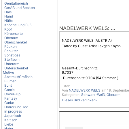
Genitalbereich
Gesäß und Becken
Hals
Hand
Hüfte
Knöchel und Fuß
: ...
NADELWERK WELS
Kopf
Körperseite
Oberarm
NADELWERK WELS (AUSTRIA)
Oberschenkel
Tattoo by Guest Artist Levgen Knysh
Rücken
Schulter
Sonstiges
Steißbein
Unterarm
Unterschenkel
Gesamt-Durchschnitt:
Motive
9.7037
Abstrakt/Grafisch
Durchschnitt:
9.704
(
54
Stimmen )
Blumen
Bunt
Titel: ...
Comic
Von
NADELWERK WELS
am 19. Septembe
Cover-Up
Kategorien:
Schwarz-Weiß
,
Oberarm
Fantasy
Dieses Bild verlinken?
Gurke
Horror und Tod
in progress
Japanisch
Keltisch
Liebe
Natur