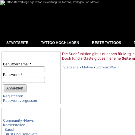
Tattoo-Bewertung für Tattoos, Vorlagen und Motive
STARTSEITE
TATTOO HOCHLADEN
BESTE TATTOOS
Die Suchfunktion gibt's nur noch für Mitglie
Benutzeranmeldung
Doch für die Gäste gibt es hier eine
Seite m
Benutzername:
*
Startseite
»
Motive
»
Schwarz-Weiß
Passwort:
*
Registrieren
Passwort vergessen
Tattoo-Kategorien
Community-News
Körperstellen
Bauch
Brust und Dekolleté