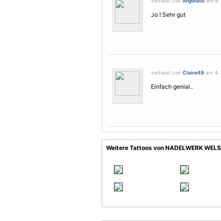
verfasst von
Argonaut
am 8. 
Jo ! Sehr gut
verfasst von
Claire49
am 4. 
Einfach genial..
Weitere Tattoos von NADELWERK WELS