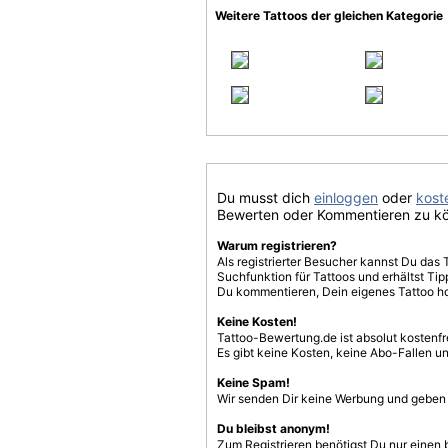
Weitere Tattoos der gleichen Kategorie
Du musst dich
einloggen
oder
koste
Bewerten oder Kommentieren zu k
Warum registrieren?
Als registrierter Besucher kannst Du das 
Suchfunktion für Tattoos und erhältst T
Du kommentieren, Dein eigenes Tattoo h
Keine Kosten!
Tattoo-Bewertung.de ist absolut kostenf
Es gibt keine Kosten, keine Abo-Fallen u
Keine Spam!
Wir senden Dir keine Werbung und geben D
Du bleibst anonym!
Zum Registrieren benötigst Du nur einen