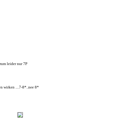
rum leider nur 7P
n wirken ....7-8*..nee 8*