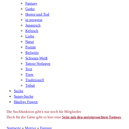
Fantasy
Gurke
Horror und Tod
in progress
Japanisch
Keltisch
Liebe
Natur
Porträt
Religiös
Schwarz-Weiß
Tattoo-Vorlagen
Text
Tiere
Traditionell
Tribal
Suche
Super-Suche
Häufige Fragen
Die Suchfunktion gibt's nur noch für Mitglieder.
Doch für die Gäste gibt es hier eine
Seite mit den meistgesuchten Tattoos
.
Startseite
»
Motive
»
Fantasy