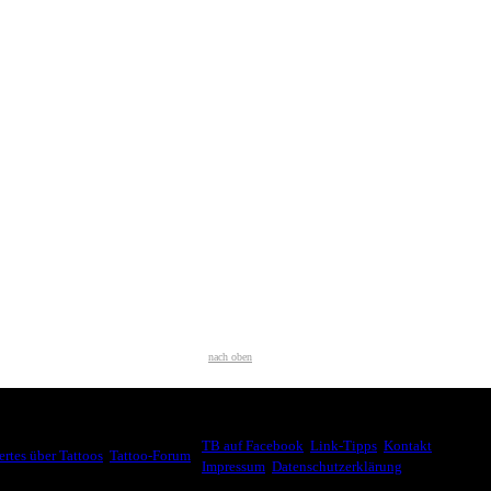
nach oben
WEITER SURFEN
SSANTES
TB auf Facebook
,
Link-Tipps
,
Kontakt
,
rtes über Tattoos
,
Tattoo-Forum
,
Impressum
,
Datenschutzerklärung
© 2007-2026.