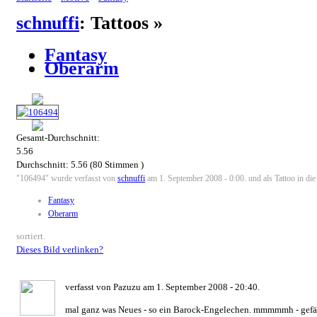
schnuffi
: Tattoos »
Fantasy
Oberarm
Gesamt-Durchschnitt:
5.56
Durchschnitt:
5.56
(
80
Stimmen )
"106494" wurde verfasst von
schnuffi
am 1. September 2008 - 0:00. und als Tattoo in die
Fantasy
Oberarm
sortiert.
Dieses Bild verlinken?
verfasst von Pazuzu am 1. September 2008 - 20:40.
mal ganz was Neues - so ein Barock-Engelechen. mmmmmh - gefäll