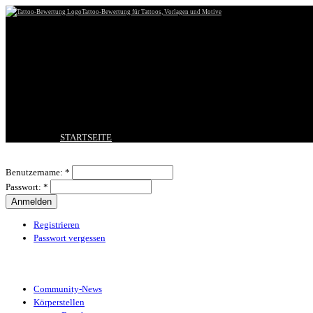
Tattoo-Bewertung für Tattoos, Vorlagen und Motive
STARTSEITE
TATTOO HOCHLADEN
Benutzeranmeldung
BESTE TATTOOS
Benutzername:
*
NEUESTE TATTOOS
Passwort:
*
KOMMENTARE
FORUM
HILFE
Registrieren
Passwort vergessen
Tattoo-Kategorien
Community-News
Körperstellen