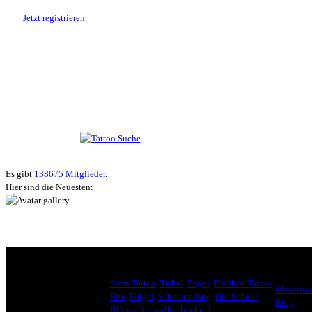
Jetzt registrieren
Suche nach Tattoos
Neueste User
Es gibt
138675 Mitglieder
.
Hier sind die Neuesten:
HÄUFIG GESUCHT
INTERE
Stern Tattoo
,
Tribal
,
Engel
,
Drachen Tattoo
,
Wissenswe
Elfe
,
Flügel
,
Schmetterling
,
Old School
,
Blog
Blüten
,
Schwalbe
,
[mehr...]