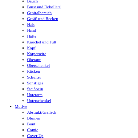
Bauch
Brust und Dekolleté
Genitalbereich
Gesäß und Becken
Hals
Hand
Hüfte
Knöchel und Fuß
Kopf
Körperseite
Oberarm
Oberschenkel
Rücken
Schulter
Sonstiges
Steißbein
Unterarm
Unterschenkel
Motive
Abstrakt/Grafisch
Blumen
Bunt
Comic
Cover-Up