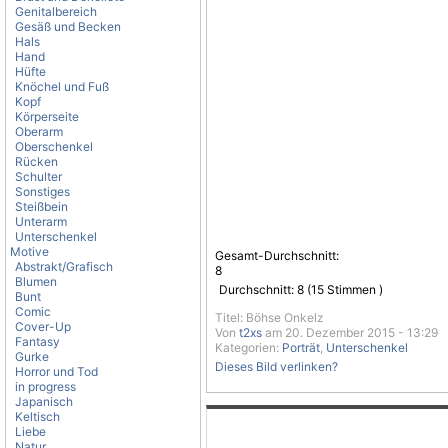
Genitalbereich
Gesäß und Becken
Hals
Hand
Hüfte
Knöchel und Fuß
Kopf
Körperseite
Oberarm
Oberschenkel
Rücken
Schulter
Sonstiges
Steißbein
Unterarm
Unterschenkel
Motive
Gesamt-Durchschnitt:
Abstrakt/Grafisch
8
Blumen
Durchschnitt:
8
(
15
Stimmen )
Bunt
Comic
Titel: Böhse Onkelz
Cover-Up
Von
t2xs
am 20. Dezember 2015 - 13:29
Fantasy
Kategorien:
Porträt
,
Unterschenkel
Gurke
Dieses Bild verlinken?
Horror und Tod
in progress
Japanisch
Keltisch
Liebe
Natur