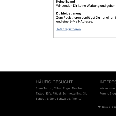
Keine Spam!
Wir senden Dir keine Werbung und geben D
Du bleibst anonym!
Zum Registrieren benötigst Du nur einen
und eine E-Mail-Adresse.
Jetzt registrieren
HÄUFIG GESUCHT
INTERE
Stern Tattoo
,
Tribal
,
Engel
,
Drachen
Wissenswert
Tattoo
,
Elfe
,
Flügel
,
Schmetterling
,
Old
Forum
,
Blog
School
,
Blüten
,
Schwalbe
,
[mehr...]
♥
Tattoo-Be