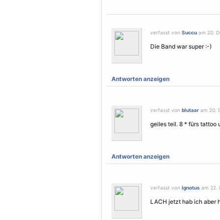
verfasst von
Succu
am 20. D
Die Band war super :-)
Antworten anzeigen
verfasst von
blutaar
am 20. D
geiles teil. 8 * fürs tatt
Antworten anzeigen
verfasst von
Ignotus
am 22. 
LACH jetzt hab ich aber 