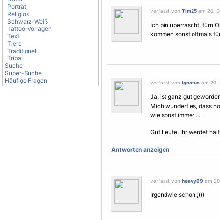
Porträt
verfasst von
Tim25
am 20. D
Religiös
Schwarz-Weiß
Ich bin überrascht, fürn O
Tattoo-Vorlagen
kommen sonst oftmals für
Text
Tiere
Traditionell
Tribal
Suche
Super-Suche
Häufige Fragen
verfasst von
Ignotus
am 20. 
Ja, ist ganz gut geworden
Mich wundert es, dass n
wie sonst immer ....
Gut Leute, Ihr werdet hal
Antworten anzeigen
verfasst von
heavy69
am 20.
Irgendwie schon ;)))