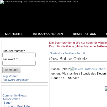
Tattoo-Bewertung für Tattoos, Vorlagen und Motive
STARTSEITE
TATTOO HOCHLADEN
BESTE TATTOOS
Die Suchfunktion gibt's nur noch für Mitglie
Benutzeranmeldung
Doch für die Gäste gibt es hier eine
Seite m
Benutzername:
*
Startseite
»
Motive
»
Porträt
: Böhse Onkelz
t2xs
Passwort:
*
Böhse Onkelz
L
genug / Viva los tioz / Stunde des Siegers
Registrieren
Dauer: ca. 9 Stunden
Passwort vergessen
Tattoo-Kategorien
Community-News
Körperstellen
Bauch
Brust und Dekolleté