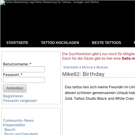
Tattoo-Bewertung für Tattoos, Vorlagen und Motive
STARTSEITE
TATTOO HOCHLADEN
BESTE TATTOOS
Die Suchfunktion gibt's nur noch für Mitglie
Benutzeranmeldung
Doch für die Gäste gibt es hier eine
Seite m
Benutzername:
*
Startseite
»
Motive
»
Blumen
: Birthday
Mike82
Passwort:
*
Das tattoo lies sich meine Freundin im Ur
diesen schönen gemeinsamen Urlaub ha
Registrieren
2std. Tattoo Studio Black and White Cran
Passwort vergessen
Tattoo-Kategorien
Community-News
Körperstellen
Bauch
Brust und Dekolleté