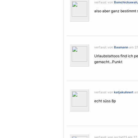
verfasst von
Bomchickawah
also aber ganz bestimmt s
verfasst von
Baumann
am 27.
Urlaubstattoos find ich p
gemacht...Punkt
verfasst von
katjakuhnert
am 
echt süss 8p
verfasst von orchid23 am 27.