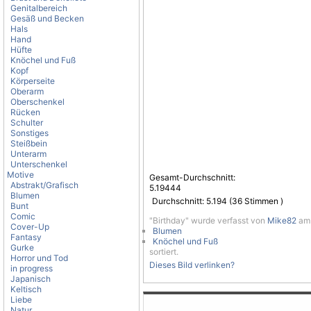
Genitalbereich
Gesäß und Becken
Hals
Hand
Hüfte
Knöchel und Fuß
Kopf
Körperseite
Oberarm
Oberschenkel
Rücken
Schulter
Sonstiges
Steißbein
Unterarm
Unterschenkel
Motive
Gesamt-Durchschnitt:
Abstrakt/Grafisch
5.19444
Blumen
Durchschnitt:
5.194
(
36
Stimmen )
Bunt
Comic
"Birthday" wurde verfasst von
Mike82
am 
Cover-Up
Blumen
Fantasy
Knöchel und Fuß
Gurke
sortiert.
Horror und Tod
Dieses Bild verlinken?
in progress
Japanisch
Keltisch
Liebe
Natur