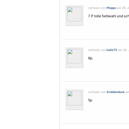
verfasst von
Phippo
am 26. Ju
7 P tolle farbwahl und sc
verfasst von
kalle75
am 26. J
6p.
verfasst von
Srubberduck
am 
5p