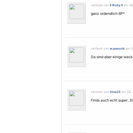
verfasst von
¥ Ricky ¥
am 26. 
ganz ordendlich 6P*
verfasst von
w.pueschi
am 26
Da sind aber einige wackl
verfasst von
trina23
am 26. J
Finds auch echt super...Si