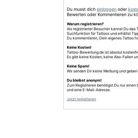
Du musst dich
einloggen
oder
koste
Bewerten oder Kommentieren zu k
Warum registrieren?
Als registrierter Besucher kannst Du das 
Suchfunktion für Tattoos und erhältst T
Du kommentieren, Dein eigenes Tattoo h
Keine Kosten!
Tattoo-Bewertung.de ist absolut kostenf
Es gibt keine Kosten, keine Abo-Fallen u
Keine Spam!
Wir senden Dir keine Werbung und geben D
Du bleibst anonym!
Zum Registrieren benötigst Du nur einen
und eine E-Mail-Adresse.
Jetzt registrieren