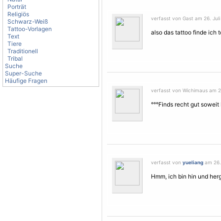
Porträt
Religiös
verfasst von Gast am 26. Juli
Schwarz-Weiß
Tattoo-Vorlagen
also das tattoo finde ich to
Text
Tiere
Traditionell
Tribal
Suche
Super-Suche
Häufige Fragen
verfasst von Wichimaus am 26.
°°°Finds recht gut soweit
verfasst von
yueliang
am 26. 
Hmm, ich bin hin und herg