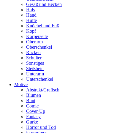
Gesäß und Becken
Hals
Hand
Hüfte
Knöchel und Fuß
Kopf
Körperseite
Oberarm
Oberschenkel
Rücken
Schulter
Sonstiges
Steißbein
Unterarm
Unterschenkel
Motive
Abstrakt/Grafisch
Blumen
Bunt
Comic
Cover-Up
Fantasy
Gurke
Horror und Tod
in progress