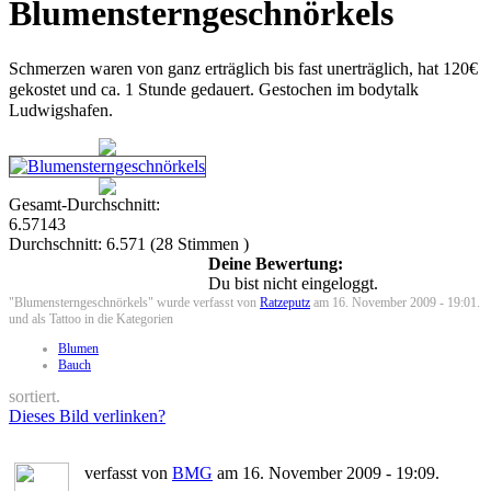
Blumensterngeschnörkels
Schmerzen waren von ganz erträglich bis fast unerträglich, hat 120€
gekostet und ca. 1 Stunde gedauert. Gestochen im bodytalk
Ludwigshafen.
Gesamt-Durchschnitt:
6.57143
Durchschnitt:
6.571
(
28
Stimmen )
Deine Bewertung:
Du bist nicht eingeloggt.
"Blumensterngeschnörkels" wurde verfasst von
Ratzeputz
am 16. November 2009 - 19:01.
und als Tattoo in die Kategorien
Blumen
Bauch
sortiert.
Dieses Bild verlinken?
verfasst von
BMG
am 16. November 2009 - 19:09.