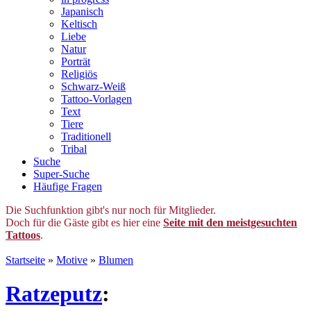
Japanisch
Keltisch
Liebe
Natur
Porträt
Religiös
Schwarz-Weiß
Tattoo-Vorlagen
Text
Tiere
Traditionell
Tribal
Suche
Super-Suche
Häufige Fragen
Die Suchfunktion gibt's nur noch für Mitglieder.
Doch für die Gäste gibt es hier eine
Seite mit den meistgesuchten
Tattoos
.
Startseite
»
Motive
»
Blumen
Ratzeputz
: