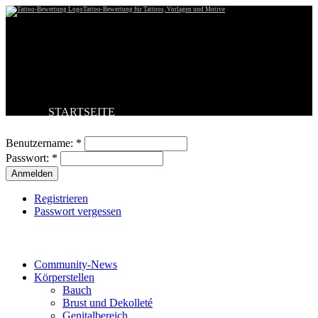
Tattoo-Bewertung für Tattoos, Vorlagen und Motive
STARTSEITE
Benutzeranmeldung
TATTOO HOCHLADEN
BESTE TATTOOS
Benutzername:
*
NEUESTE TATTOOS
Passwort:
*
KOMMENTARE
FORUM
HILFE
Registrieren
Passwort vergessen
Tattoo-Kategorien
Community-News
Körperstellen
Bauch
Brust und Dekolleté
Genitalbereich