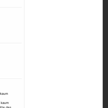
 kaum
n kaum
itte des