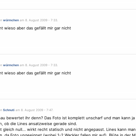
on
würmchen
am 8. August 2009 - 7:33.
ht wieso aber das gefällt mir gar nicht
on
würmchen
am 8. August 2009 - 7:33.
ht wieso aber das gefällt mir gar nicht
on
Schnuti
am 8. August 2009 - 7:47.
u bewertet ihr denn? Das Foto ist komplett unscharf und man kann ja
, ob die Lines ansatzweise gerade sind.
tät gleich null... wirkt recht statisch und nicht angepasst. Lines kann ma
, da Foto ungeeignet (wobei 1-2 Wackler fallen mir auf). Blüte in der M