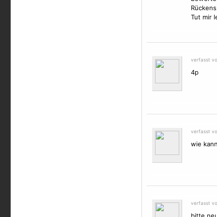
Rückens
Tut mir l
verfasst v
4p
verfasst v
wie kann
verfasst v
bitte ne