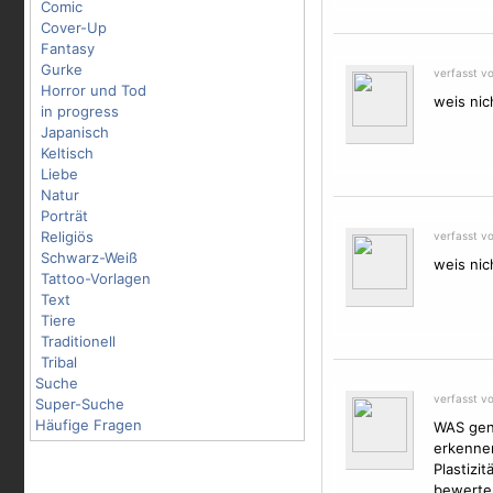
Comic
Cover-Up
Fantasy
Gurke
verfasst v
Horror und Tod
weis nic
in progress
Japanisch
Keltisch
Liebe
Natur
Porträt
Religiös
verfasst v
Schwarz-Weiß
weis nic
Tattoo-Vorlagen
Text
Tiere
Traditionell
Tribal
Suche
verfasst v
Super-Suche
Häufige Fragen
WAS gena
erkennen
Plastizi
bewerten