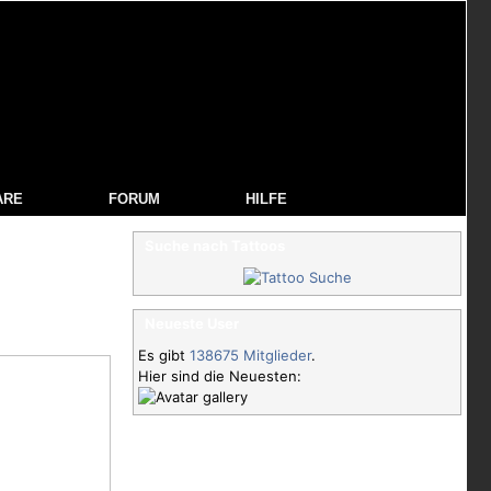
ARE
FORUM
HILFE
Suche nach Tattoos
Neueste User
Es gibt
138675 Mitglieder
.
Hier sind die Neuesten: