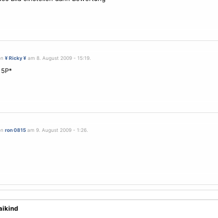
on
¥ Ricky ¥
am 8. August 2009 - 15:19.
 5P*
on
ron 0815
am 9. August 2009 - 1:26.
aikind