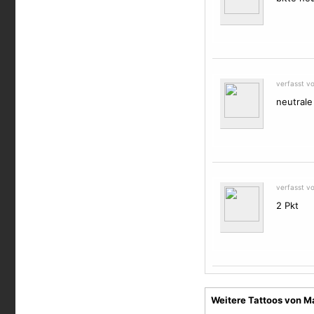
verfasst v
neutrale
verfasst v
2 Pkt
Weitere Tattoos von M