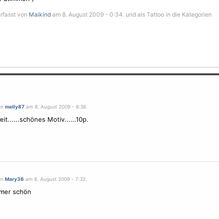
erfasst von
Maikind
am 8. August 2009 - 0:34. und als Tattoo in die Kategorien
on
melly87
am 8. August 2009 - 6:36.
eit......schönes
Motiv
......10p.
on
Mary36
am 8. August 2009 - 7:32.
mer schön