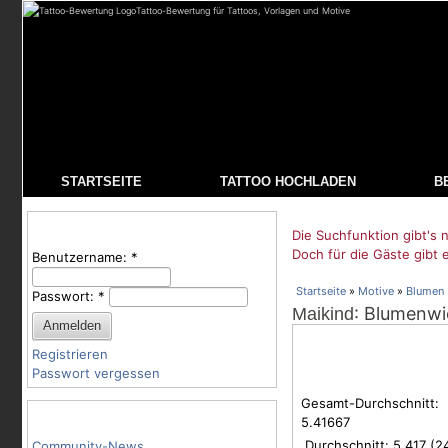
Tattoo-Bewertung für Tattoos, Vorlagen und Motive
STARTSEITE
TATTOO HOCHLADEN
B
Benutzeranmeldung
Die Suchfunktion gibt's n
Doch für die Gäste gibt 
Benutzername:
*
Startseite
»
Motive
»
Blumen
Passwort:
*
: Blumenwie
Maikind
Registrieren
Passwort vergessen
Gesamt-Durchschnitt:
Tattoo-Kategorien
5.41667
Durchschnitt:
5.417
(
2
Community-News