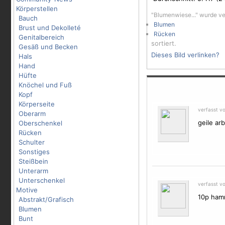
Körperstellen
"Blumenwiese..." wurde v
Bauch
Blumen
Brust und Dekolleté
Rücken
Genitalbereich
sortiert.
Gesäß und Becken
Dieses Bild verlinken?
Hals
Hand
Hüfte
Knöchel und Fuß
Kopf
Körperseite
verfasst v
Oberarm
geile arb
Oberschenkel
Rücken
Schulter
Sonstiges
Steißbein
Unterarm
Unterschenkel
verfasst v
Motive
10p ham
Abstrakt/Grafisch
Blumen
Bunt