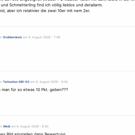
 und
Schmetterling
find ich völlig lieblos und detailarm.
eid, aber ich relativier die zwei 10er mit nem 2er.
on
Srubberduck
am 8. August 2009 - 7:48.
on
Tattoofan-MD-63
am 8. August 2009 - 9:26.
 man für so etwas 10 Pkt. geben???
on
Wedi
am 8. August 2009 - 9:30.
ues Bild einstellen dann Bewertung