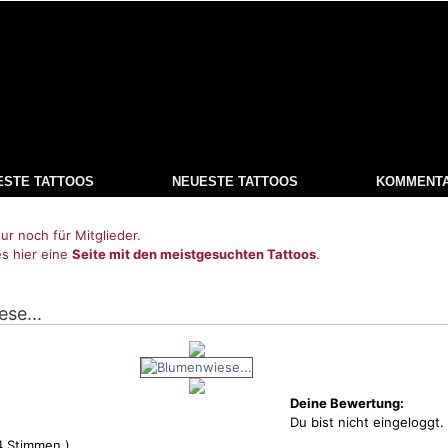
ESTE TATTOOS
NEUESTE TATTOOS
KOMMENT
ur noch für Mitglieder.
es hier eine
Seite mit den meistgesuchten Tattoos
.
se...
Deine Bewertung:
Du bist nicht eingeloggt.
4
Stimmen )