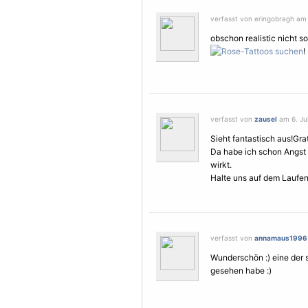
verfasst von eringobragh am 6
obschon realistic nicht s
!
verfasst von
zausel
am 6. Jul
Sieht fantastisch aus!Grat
Da habe ich schon Angst 
wirkt.
Halte uns auf dem Laufe
verfasst von
annamaus1996
Wunderschön :) eine der
gesehen habe :)