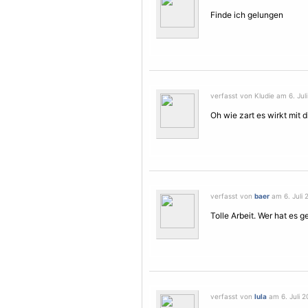
Finde ich gelungen
verfasst von Kludie am 6. Juli
Oh wie zart es wirkt mit d
verfasst von
baer
am 6. Juli 
Tolle Arbeit. Wer hat es 
verfasst von
lula
am 6. Juli 2