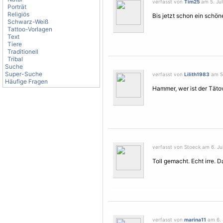
verfasst von
Tim25
am 5. Jul
Porträt
Religiös
Bis jetzt schon ein schö
Schwarz-Weiß
Tattoo-Vorlagen
Text
Tiere
Traditionell
Tribal
Suche
Super-Suche
verfasst von
Lilith1983
am 5.
Häufige Fragen
Hammer, wer ist der Täto
verfasst von Stoeck am 6. Jul
Toll gemacht. Echt irre. D
verfasst von
marina11
am 6. J