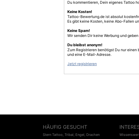
Du kommentieren, Dein eigenes Tattoo h
Keine Kosten!
Tattoo-Bewertung.de ist absolut kostenf
Es gibt keine Kosten, keine Abo-Fallen u
Keine Spam!
Wir senden Dir keine Werbung und geben D
Du bleibst anonym!
Zum Registrieren benötigst Du nur einen
und eine E-Mail-Adresse.
Jetzt registrieren
HÄUFIG GESUCHT
INTERE
Stern Tattoo
,
Tribal
,
Engel
,
Drachen
Wissenswert