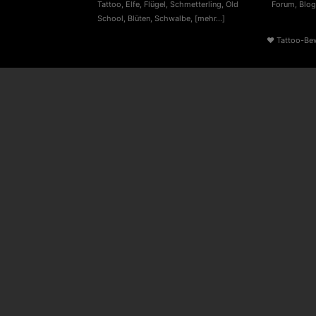
Tattoo
,
Elfe
,
Flügel
,
Schmetterling
,
Old
Forum
,
Blog
School
,
Blüten
,
Schwalbe
,
[mehr...]
♥
Tattoo-Be