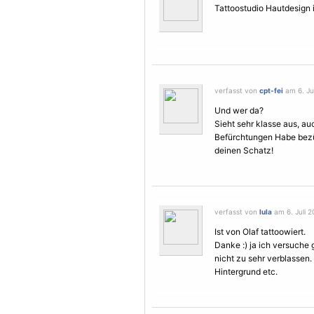
Tattoostudio Hautdesign
verfasst von
cpt-fei
am 6. Jul
Und wer da?
Sieht sehr klasse aus, a
Befürchtungen Habe bezügl
deinen Schatz!
verfasst von
lula
am 6. Juli 2
Ist von Olaf tattoowiert.
Danke :) ja ich versuche 
nicht zu sehr verblassen.
Hintergrund etc.