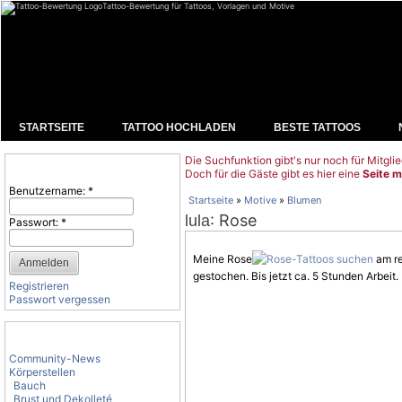
Tattoo-Bewertung für Tattoos, Vorlagen und Motive
STARTSEITE
TATTOO HOCHLADEN
BESTE TATTOOS
Die Suchfunktion gibt's nur noch für Mitglie
Benutzeranmeldung
Doch für die Gäste gibt es hier eine
Seite m
Benutzername:
*
Startseite
»
Motive
»
Blumen
: Rose
lula
Passwort:
*
Meine Rose
am re
gestochen. Bis jetzt ca. 5 Stunden Arbeit.
Registrieren
Passwort vergessen
Tattoo-Kategorien
Community-News
Körperstellen
Bauch
Brust und Dekolleté