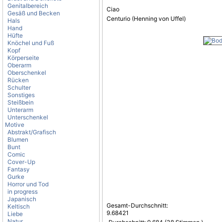
Genitalbereich
Ciao
Gesäß und Becken
Centurio (Henning von Uffel)
Hals
Hand
Hüfte
Knöchel und Fuß
Kopf
Körperseite
Oberarm
Oberschenkel
Rücken
Schulter
Sonstiges
Steißbein
Unterarm
Unterschenkel
Motive
Abstrakt/Grafisch
Blumen
Bunt
Comic
Cover-Up
Fantasy
Gurke
Horror und Tod
in progress
Japanisch
Gesamt-Durchschnitt:
Keltisch
9.68421
Liebe
Natur