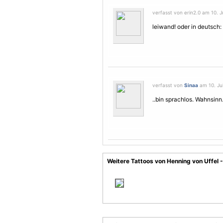
verfasst von erin2.0 am 10. Ju
leiwand! oder in deutsch
verfasst von
Sinaa
am 10. Jul
..bin sprachlos. Wahnsinn
Weitere Tattoos von Henning von Uffel -