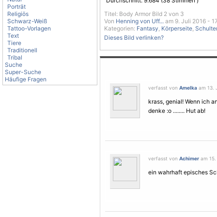
Durchschnitt:
9.684
(
38
Stimmen )
Porträt
Religiös
Titel: Body Armor Bild 2 von 3
Schwarz-Weiß
Von
Henning von Uff...
am 9. Juli 2016 - 1
Tattoo-Vorlagen
Kategorien:
Fantasy
,
Körperseite
,
Schulte
Text
Dieses Bild verlinken?
Tiere
Traditionell
Tribal
Suche
Super-Suche
Häufige Fragen
verfasst von
Amelka
am 13. J
krass, genial! Wenn ich a
denke :o ........ Hut ab!
verfasst von
Achimer
am 15. 
ein wahrhaft episches Sc