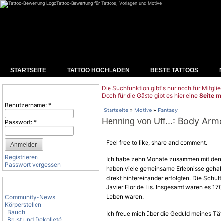
Tattoo-Bewertung für Tattoos, Vorlagen und Motive
STARTSEITE
TATTOO HOCHLADEN
BESTE TATTOOS
Die Suchfunktion gibt's nur noch für Mitglie
Benutzeranmeldung
Doch für die Gäste gibt es hier eine
Seite m
Benutzername:
*
Startseite
»
Motive
»
Fantasy
: Body Armo
Henning von Uff...
Passwort:
*
Feel free to like, share and comment.
Registrieren
Ich habe zehn Monate zusammen mit den t
Passwort vergessen
haben viele gemeinsame Erlebnisse gehab
direkt hintereinander erfolgten. Die Sch
Tattoo-Kategorien
Javier Flor de Lis. Insgesamt waren es 17
Leben waren.
Community-News
Körperstellen
Bauch
Ich freue mich über die Geduld meines Tä
Brust und Dekolleté