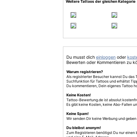
Weitere Tattoos der gleichen Kategorie
Du musst dich
einloggen
oder
koste
Bewerten oder Kommentieren zu k
Warum registrieren?
Als registrierter Besucher kannst Du das 
Suchfunktion für Tattoos und erhältst T
Du kommentieren, Dein eigenes Tattoo h
Keine Kosten!
Tattoo-Bewertung.de ist absolut kostenf
Es gibt keine Kosten, keine Abo-Fallen u
Keine Spam!
Wir senden Dir keine Werbung und geben D
Du bleibst anonym!
Zum Registrieren benötigst Du nur einen