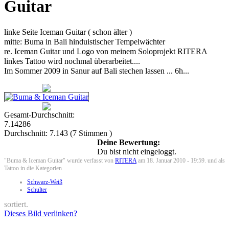
Guitar
linke Seite Iceman Guitar ( schon älter )
mitte: Buma in Bali hinduistischer Tempelwächter
re. Iceman Guitar und Logo von meinem Soloprojekt RITERA
linkes Tattoo wird nochmal überarbeitet....
Im Sommer 2009 in Sanur auf Bali stechen lassen ... 6h...
Gesamt-Durchschnitt:
7.14286
Durchschnitt:
7.143
(
7
Stimmen )
Deine Bewertung:
Du bist nicht eingeloggt.
"Buma & Iceman Guitar" wurde verfasst von
RITERA
am 18. Januar 2010 - 19:59. und als
Tattoo in die Kategorien
Schwarz-Weiß
Schulter
sortiert.
Dieses Bild verlinken?