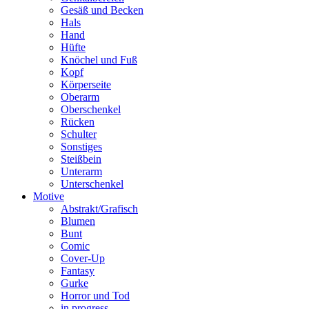
Gesäß und Becken
Hals
Hand
Hüfte
Knöchel und Fuß
Kopf
Körperseite
Oberarm
Oberschenkel
Rücken
Schulter
Sonstiges
Steißbein
Unterarm
Unterschenkel
Motive
Abstrakt/Grafisch
Blumen
Bunt
Comic
Cover-Up
Fantasy
Gurke
Horror und Tod
in progress