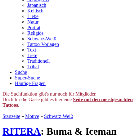
Japanisch
Keltisch
Liebe
Natur
Porträt
Religiös
Schwarz-Weiß
Tattoo-Vorlagen
Text
Tiere
Traditionell
Tribal
Suche
Super-Suche
Häufige Fragen
Die Suchfunktion gibt's nur noch für Mitglieder.
Doch für die Gäste gibt es hier eine
Seite mit den meistgesuchten
Tattoos
.
Startseite
»
Motive
»
Schwarz-Weiß
RITERA
: Buma & Iceman