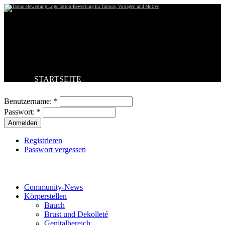
Tattoo-Bewertung für Tattoos, Vorlagen und Motive
STARTSEITE
Benutzeranmeldung
TATTOO HOCHLADEN
BESTE TATTOOS
Benutzername:
*
NEUESTE TATTOOS
Passwort:
*
KOMMENTARE
FORUM
HILFE
Registrieren
Passwort vergessen
Tattoo-Kategorien
Community-News
Körperstellen
Bauch
Brust und Dekolleté
Genitalbereich