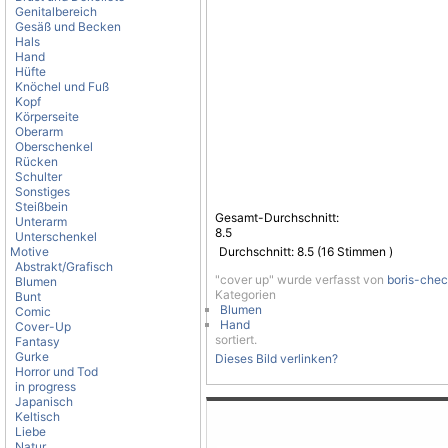
Genitalbereich
Gesäß und Becken
Hals
Hand
Hüfte
Knöchel und Fuß
Kopf
Körperseite
Oberarm
Oberschenkel
Rücken
Schulter
Sonstiges
Steißbein
Gesamt-Durchschnitt:
Unterarm
8.5
Unterschenkel
Motive
Durchschnitt:
8.5
(
16
Stimmen )
Abstrakt/Grafisch
"cover up" wurde verfasst von
boris-chec
Blumen
Kategorien
Bunt
Blumen
Comic
Hand
Cover-Up
sortiert.
Fantasy
Gurke
Dieses Bild verlinken?
Horror und Tod
in progress
Japanisch
Keltisch
Liebe
Natur