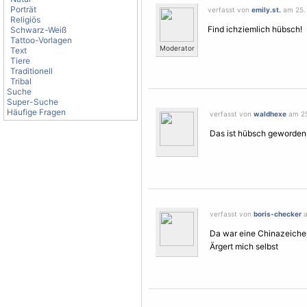
Porträt
verfasst von
emily.st.
am 25. 
Religiös
Find ichziemlich hübsch!
Schwarz-Weiß
Tattoo-Vorlagen
Moderator
Text
Tiere
Traditionell
Tribal
Suche
Super-Suche
Häufige Fragen
verfasst von
waldhexe
am 25.
Das ist hübsch geworden
verfasst von
boris-checker
a
Da war eine Chinazeichen
Ärgert mich selbst