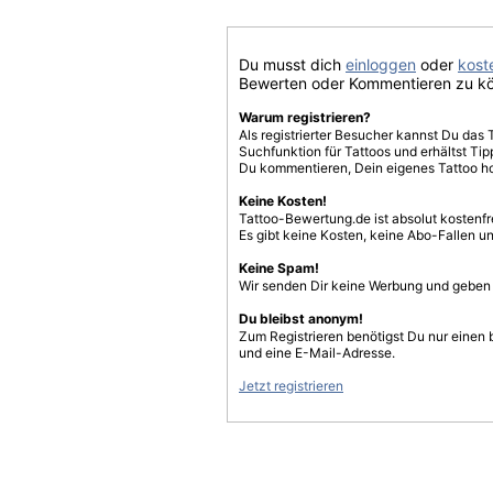
Du musst dich
einloggen
oder
koste
Bewerten oder Kommentieren zu k
Warum registrieren?
Als registrierter Besucher kannst Du das 
Suchfunktion für Tattoos und erhältst T
Du kommentieren, Dein eigenes Tattoo h
Keine Kosten!
Tattoo-Bewertung.de ist absolut kostenf
Es gibt keine Kosten, keine Abo-Fallen u
Keine Spam!
Wir senden Dir keine Werbung und geben D
Du bleibst anonym!
Zum Registrieren benötigst Du nur einen
und eine E-Mail-Adresse.
Jetzt registrieren