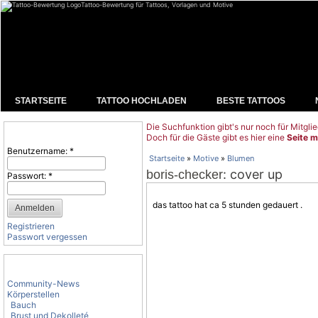
Tattoo-Bewertung für Tattoos, Vorlagen und Motive
STARTSEITE
TATTOO HOCHLADEN
BESTE TATTOOS
Die Suchfunktion gibt's nur noch für Mitglie
Benutzeranmeldung
Doch für die Gäste gibt es hier eine
Seite m
Benutzername:
*
Startseite
»
Motive
»
Blumen
: cover up
boris-checker
Passwort:
*
das tattoo hat ca 5 stunden gedauert .
Registrieren
Passwort vergessen
Tattoo-Kategorien
Community-News
Körperstellen
Bauch
Brust und Dekolleté