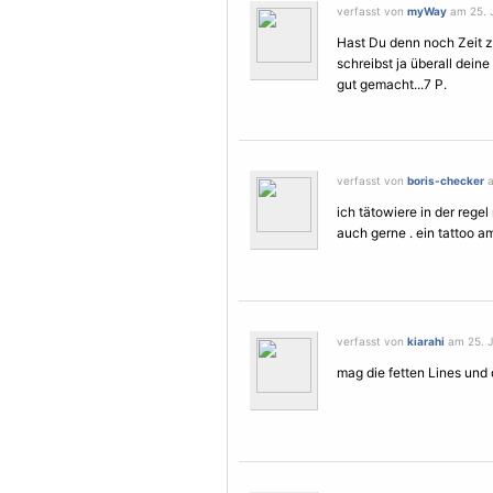
verfasst von
myWay
am 25. J
Hast Du denn noch Zeit z
schreibst ja überall dein
gut gemacht...7 P.
verfasst von
boris-checker
a
ich tätowiere in der regel
auch gerne . ein tattoo a
verfasst von
kiarahi
am 25. Ju
mag die fetten Lines und 