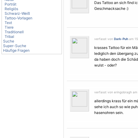
Das Tattoo an sich find ic
Porträt
Geschmacksache :)
Religiös
Schwarz-Weiß
Tattoo-Vorlagen
Text
Tiere
Traditionell
Tribal
verfasst von
Dark-Puh
am 15.
Suche
Super-Suche
krasses Tattoo für ein Mäd
Häufige Fragen
lediglich den übergang z
da haben doch die Schäd
wulst - oder?
verfasst von eringobragh am 
allerdings krass für ein 
sehe ich auch so wie puh
hasenohren sein.