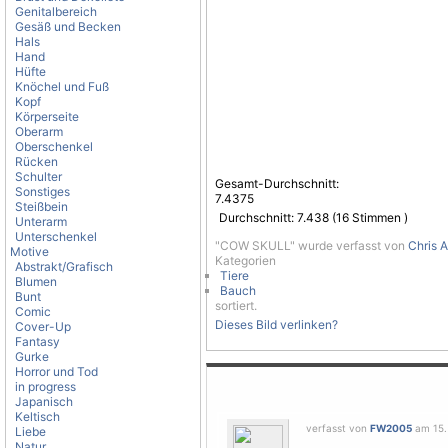
Genitalbereich
Gesäß und Becken
Hals
Hand
Hüfte
Knöchel und Fuß
Kopf
Körperseite
Oberarm
Oberschenkel
Rücken
Schulter
Gesamt-Durchschnitt:
Sonstiges
7.4375
Steißbein
Durchschnitt:
7.438
(
16
Stimmen )
Unterarm
Unterschenkel
"COW SKULL" wurde verfasst von
Chris 
Motive
Kategorien
Abstrakt/Grafisch
Tiere
Blumen
Bauch
Bunt
sortiert.
Comic
Dieses Bild verlinken?
Cover-Up
Fantasy
Gurke
Horror und Tod
in progress
Japanisch
Keltisch
verfasst von
FW2005
am 15. 
Liebe
Natur