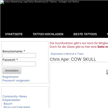
Tattoo-Bewertung für Tattoos, Vorlagen und Motive
STARTSEITE
TATTOO HOCHLADEN
BESTE TATTOOS
Die Suchfunktion gibt's nur noch für Mitglie
Benutzeranmeldung
Doch für die Gäste gibt es hier eine
Seite m
Benutzername:
*
Startseite
»
Motive
»
Tiere
: COW SKULL
Chris Ape
Passwort:
*
Registrieren
Passwort vergessen
Tattoo-Kategorien
Community-News
Körperstellen
Bauch
Brust und Dekolleté