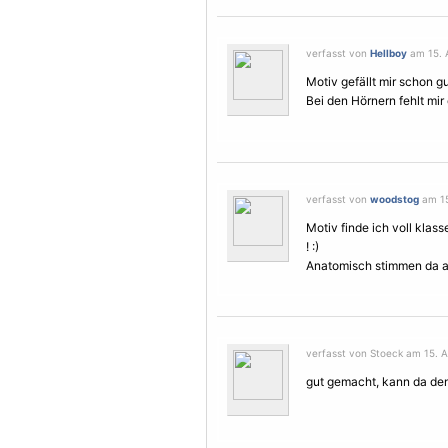
verfasst von
Hellboy
am 15. A
Motiv gefällt mir schon g
Bei den Hörnern fehlt mir
verfasst von
woodstog
am 15
Motiv finde ich voll klas
! :)
Anatomisch stimmen da abe
verfasst von Stoeck am 15. A
gut gemacht, kann da de