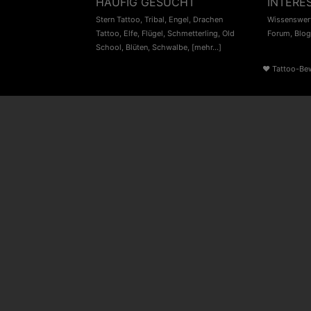
HÄUFIG GESUCHT
INTERE
Stern Tattoo
,
Tribal
,
Engel
,
Drachen
Wissenswert
Tattoo
,
Elfe
,
Flügel
,
Schmetterling
,
Old
Forum
,
Blog
School
,
Blüten
,
Schwalbe
,
[mehr...]
♥
Tattoo-Be