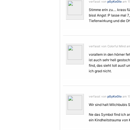
verfasst von
pSyKoOlo
am 15
Stimme erin zu.... krass f
bissl Angst :P lasse mal 7,
Tiefenwirkung und die Ohr
verfasst von Colorful Mind am
vorallem in den hörner feh
ist auch sehr hell gesto
find, das sieht toll aus!!
ich grad nicht.
verfasst von
pSyKoOlo
am 15
Wir sind halt Milchbubis S
Ne das Symbol find ich a
ein Kindheitstrauma von 