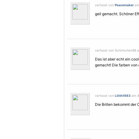
verfasst von
Peacemaker
am 
geil gemacht. Schöner Eff
verfasst von Schirmchen88 a
Das ist aber echt ein cool
gemacht! Die farben von de
verfasst von
Lilith1983
am 4.
Die Brillen bekommt der C