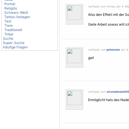
Porträt
verfasst von mrneu am 4. Mai
Religiös
Schwarz-Weiß
Also den Effekt mit der S
Tattoo-Vorlagen
Text
Geile Arbeit sowas will i
Tiere
Traditionell
Tribal
Suche
Super-Suche
Häufige Fragen
verfasst von
petorenis
am 4. 
geil
verfasst von
sirsmokealot0
Ermöglicht hats das Nad