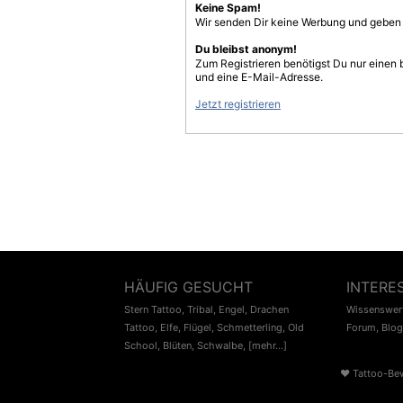
Keine Spam!
Wir senden Dir keine Werbung und geben D
Du bleibst anonym!
Zum Registrieren benötigst Du nur einen
und eine E-Mail-Adresse.
Jetzt registrieren
HÄUFIG GESUCHT
INTERE
Stern Tattoo
,
Tribal
,
Engel
,
Drachen
Wissenswert
Tattoo
,
Elfe
,
Flügel
,
Schmetterling
,
Old
Forum
,
Blog
School
,
Blüten
,
Schwalbe
,
[mehr...]
♥
Tattoo-Be