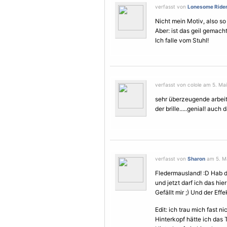
verfasst von
Lonesome Ride
Nicht mein Motiv, also so 
Aber: ist das geil gemach
Ich falle vom Stuhl!
verfasst von colole am 5. Mai
sehr überzeugende arbeit. 
der brille.....genial! auch
verfasst von
Sharon
am 5. Ma
Fledermausland! :D Hab 
und jetzt darf ich das hi
Gefällt mir ;) Und der Effek
Edit: ich trau mich fast n
Hinterkopf hätte ich das T