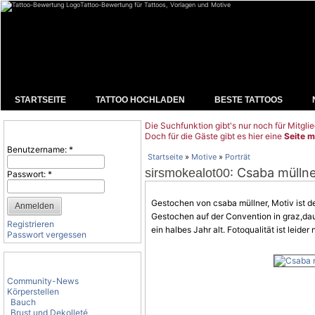
Tattoo-Bewertung für Tattoos, Vorlagen und Motive
STARTSEITE
TATTOO HOCHLADEN
BESTE TATTOOS
Die Suchfunktion gibt's nur noch für Mitglie
Benutzeranmeldung
Doch für die Gäste gibt es hier eine
Seite m
Benutzername:
*
Startseite
»
Motive
»
Porträt
: Csaba müllne
sirsmokealot00
Passwort:
*
Gestochen von csaba müllner,
Motiv
ist d
Gestochen auf der
Convention
in graz,dau
Registrieren
ein halbes Jahr alt. Fotoqualität ist leid
Passwort vergessen
Tattoo-Kategorien
Community-News
Körperstellen
Bauch
Brust und Dekolleté