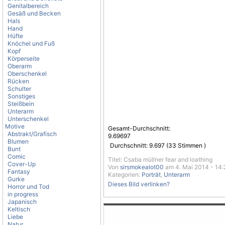
Genitalbereich
Gesäß und Becken
Hals
Hand
Hüfte
Knöchel und Fuß
Kopf
Körperseite
Oberarm
Oberschenkel
Rücken
Schulter
Sonstiges
Steißbein
Unterarm
Unterschenkel
Motive
Gesamt-Durchschnitt:
Abstrakt/Grafisch
9.69697
Blumen
Durchschnitt:
9.697
(
33
Stimmen )
Bunt
Comic
Titel: Csaba müllner fear and loathing
Cover-Up
Von
sirsmokealot00
am 4. Mai 2014 - 14:
Fantasy
Kategorien:
Porträt
,
Unterarm
Gurke
Dieses Bild verlinken?
Horror und Tod
in progress
Japanisch
Keltisch
Liebe
Natur