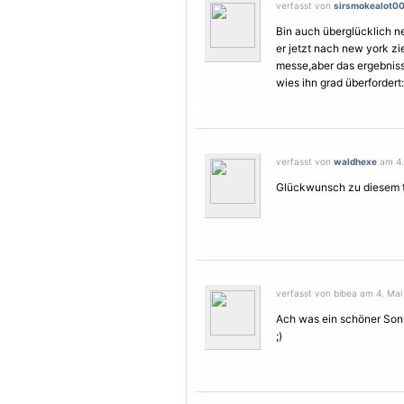
verfasst von
sirsmokealot0
Bin auch überglücklich n
er jetzt nach new york zi
messe,aber das ergebniss r
wies ihn grad überfordert
verfasst von
waldhexe
am 4. 
Glückwunsch zu diesem t
verfasst von bibea am 4. Mai
Ach was ein schöner Son
;)