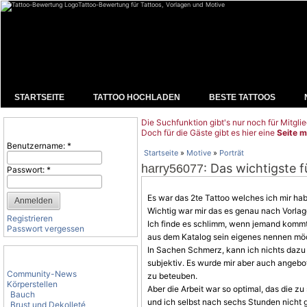
Tattoo-Bewertung für Tattoos, Vorlagen und Motive
STARTSEITE
TATTOO HOCHLADEN
BESTE TATTOOS
Die Suchfunktion gibt's nur noch für Mitglie
Benutzeranmeldung
Doch für die Gäste gibt es hier eine
Seite m
Benutzername:
*
Startseite
»
Motive
»
Porträt
: Das wichtigste 
harry56077
Passwort:
*
Es war das 2te Tattoo welches ich mir hab
Wichtig war mir das es genau nach
Vorlag
Registrieren
Ich finde es schlimm, wenn jemand kommt
Passwort vergessen
aus dem Katalog sein eigenes nennen mö
In Sachen Schmerz, kann ich nichts dazu 
Tattoo-Kategorien
subjektiv. Es wurde mir aber auch angebo
Community-News
zu beteuben.
Körperstellen
Aber die Arbeit war so optimal, das die z
Bauch
und ich selbst nach sechs Stunden nicht g
Brust und Dekolleté