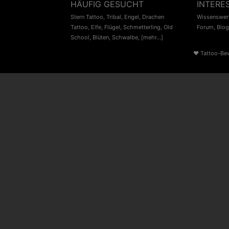
HÄUFIG GESUCHT
INTERE
Stern Tattoo
,
Tribal
,
Engel
,
Drachen
Wissenswert
Tattoo
,
Elfe
,
Flügel
,
Schmetterling
,
Old
Forum
,
Blog
School
,
Blüten
,
Schwalbe
,
[mehr...]
♥
Tattoo-Be