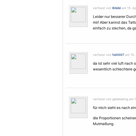
verfasst von
Bibibl
am 15. Apr
Leider nur besserer Durch
mir! Aber kannst das Tatto
einfach zu stechen, da ga
verfasst von
folli007
am 15. A
da ist sehr viel luft nach
wesentlich schlechtere g
verfasst von glabbaleng am 15
für mich sieht es nach ei
die Proportionen scheine
Mutmaßung.