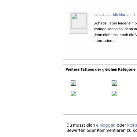
verfasst von
Mic Mac
am 18. 
Schade , aber leider ein 
Vorlage
schon so, denn da
denn nicht mal noch die
V
interessieren.
Weitere Tattoos der gleichen Kategorie
Du musst dich
einloggen
oder
koste
Bewerten oder Kommentieren zu k