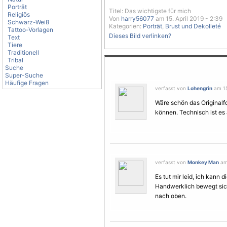
Porträt
Titel: Das wichtigste für mich
Religiös
Von
harry56077
am 15. April 2019 - 2:39
Schwarz-Weiß
Kategorien:
Porträt
,
Brust und Dekolleté
Tattoo-Vorlagen
Dieses Bild verlinken?
Text
Tiere
Traditionell
Tribal
Suche
Super-Suche
Häufige Fragen
verfasst von
Lohengrin
am 15.
Wäre schön das Originalfo
können. Technisch ist es 
verfasst von
Monkey Man
am 
Es tut mir leid, ich kann 
Handwerklich bewegt sich 
nach oben.