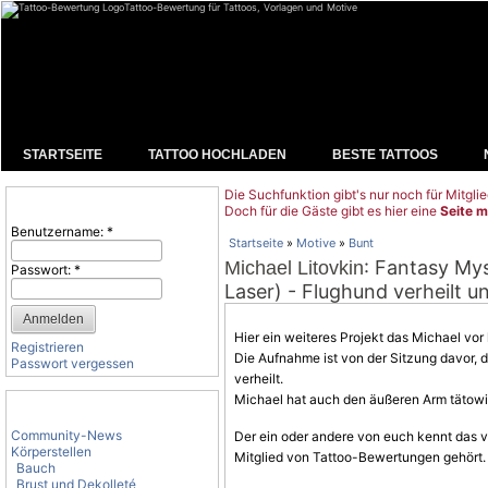
Tattoo-Bewertung für Tattoos, Vorlagen und Motive
STARTSEITE
TATTOO HOCHLADEN
BESTE TATTOOS
Die Suchfunktion gibt's nur noch für Mitglie
Benutzeranmeldung
Doch für die Gäste gibt es hier eine
Seite m
Benutzername:
*
Startseite
»
Motive
»
Bunt
: Fantasy Mys
Michael Litovkin
Passwort:
*
Laser) - Flughund verheilt un
Hier ein weiteres Projekt das Michael vor 
Registrieren
Die Aufnahme ist von der Sitzung davor, da
Passwort vergessen
verheilt.
Michael hat auch den äußeren Arm tätowie
Tattoo-Kategorien
Community-News
Der ein oder andere von euch kennt das vo
Körperstellen
Mitglied von Tattoo-Bewertungen gehört.
Bauch
Brust und Dekolleté