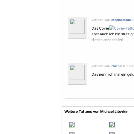
verfasst von
DespisedIcon
am
Das Cover
aber auch ich bin stutzi
diesen sehr schön!
verfasst von
RS2
am 8. April 
Das nenn ich mal ein ge
Weitere Tattoos von Michael Litovkin