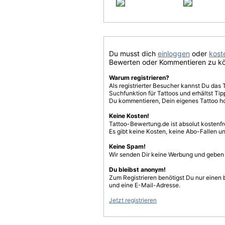
Du musst dich
einloggen
oder
koste
Bewerten oder Kommentieren zu k
Warum registrieren?
Als registrierter Besucher kannst Du das 
Suchfunktion für Tattoos und erhältst T
Du kommentieren, Dein eigenes Tattoo h
Keine Kosten!
Tattoo-Bewertung.de ist absolut kostenf
Es gibt keine Kosten, keine Abo-Fallen u
Keine Spam!
Wir senden Dir keine Werbung und geben D
Du bleibst anonym!
Zum Registrieren benötigst Du nur einen
und eine E-Mail-Adresse.
Jetzt registrieren