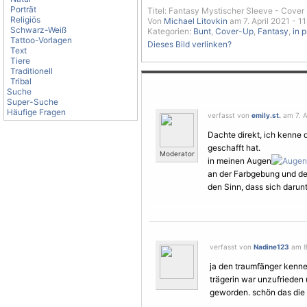
Porträt
Titel: Fantasy Mystischer Sleeve - Cover U
Religiös
Von
Michael Litovkin
am 7. April 2021 - 11
Schwarz-Weiß
Kategorien:
Bunt
,
Cover-Up
,
Fantasy
,
in 
Tattoo-Vorlagen
Dieses Bild verlinken?
Text
Tiere
Traditionell
Tribal
Suche
Super-Suche
Häufige Fragen
verfasst von
emily.st.
am 7. Ap
Dachte direkt, ich kenne 
geschafft hat.
Moderator
in meinen Augen
an der Farbgebung und der
den Sinn, dass sich darunt
verfasst von
Nadine123
am 8.
ja den traumfänger kenne 
trägerin war unzufrieden 
geworden. schön das die 