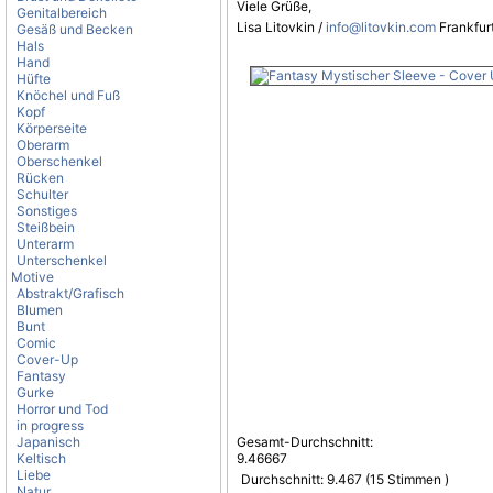
Viele Grüße,
Genitalbereich
Lisa Litovkin /
info@litovkin.com
Frankfur
Gesäß und Becken
Hals
Hand
Hüfte
Knöchel und Fuß
Kopf
Körperseite
Oberarm
Oberschenkel
Rücken
Schulter
Sonstiges
Steißbein
Unterarm
Unterschenkel
Motive
Abstrakt/Grafisch
Blumen
Bunt
Comic
Cover-Up
Fantasy
Gurke
Horror und Tod
in progress
Japanisch
Gesamt-Durchschnitt:
Keltisch
9.46667
Liebe
Durchschnitt:
9.467
(
15
Stimmen )
Natur