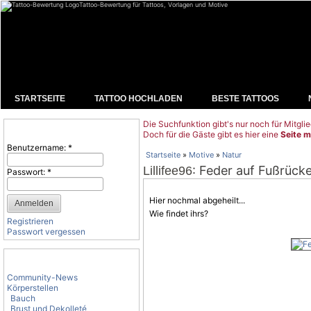
Tattoo-Bewertung für Tattoos, Vorlagen und Motive
STARTSEITE
TATTOO HOCHLADEN
BESTE TATTOOS
Die Suchfunktion gibt's nur noch für Mitglie
Benutzeranmeldung
Doch für die Gäste gibt es hier eine
Seite m
Benutzername:
*
Startseite
»
Motive
»
Natur
: Feder auf Fußrück
Lillifee96
Passwort:
*
Hier nochmal abgeheilt...
Wie findet ihrs?
Registrieren
Passwort vergessen
Tattoo-Kategorien
Community-News
Körperstellen
Bauch
Brust und Dekolleté