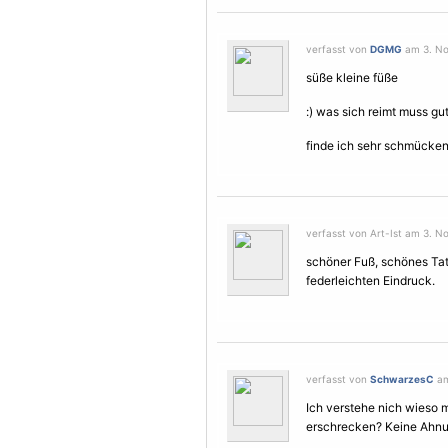
verfasst von
DGMG
am 3. No
süße kleine füße
:) was sich reimt muss gut
finde ich sehr schmücke
verfasst von Art-Ist am 3. N
schöner Fuß, schönes Tat
federleichten Eindruck.
verfasst von
SchwarzesC
am
Ich verstehe nich wieso 
erschrecken? Keine Ahnu