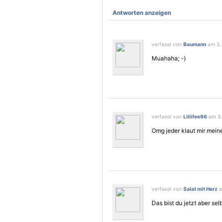
Antworten anzeigen
verfasst von
Baumann
am 3.
Muahaha; -)
verfasst von
Lillifee96
am 3.
Omg jeder klaut mir mein
verfasst von
Salat mit Herz
a
Das bist du jetzt aber sel