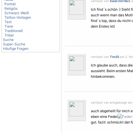
verfasst von
Salat mit Herz
a
Porträt
Religiös
Ich find´s schön :) Sieht 
Schwarz-Weiß
auch wenn man das
Moti
Tattoo-Vorlagen
find´s top, dass du nicht
Text
Tiere
dein Erstes ist)
Traditionell
Tribal
Suche
Super-Suche
Häufige Fragen
verfasst von
Tim25
am 2. No
Ich glaube auch, dass die
aussieht. Beim ersten Mal
hinbekommen.
verfasst von eringobragh am
auch abgeheilt für mich ei
eben eine Feder
gut. fazit: schmückt dat fü