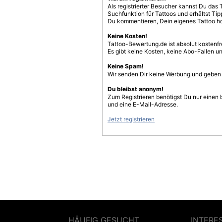
Als registrierter Besucher kannst Du das 
Suchfunktion für Tattoos und erhältst T
Du kommentieren, Dein eigenes Tattoo h
Keine Kosten!
Tattoo-Bewertung.de ist absolut kostenf
Es gibt keine Kosten, keine Abo-Fallen u
Keine Spam!
Wir senden Dir keine Werbung und geben D
Du bleibst anonym!
Zum Registrieren benötigst Du nur einen
und eine E-Mail-Adresse.
Jetzt registrieren
HÄUFIG GESUCHT
INTERE