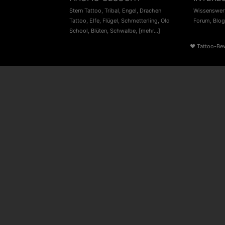
Stern Tattoo
,
Tribal
,
Engel
,
Drachen
Wissenswert
Tattoo
,
Elfe
,
Flügel
,
Schmetterling
,
Old
Forum
,
Blog
School
,
Blüten
,
Schwalbe
,
[mehr...]
♥
Tattoo-Be