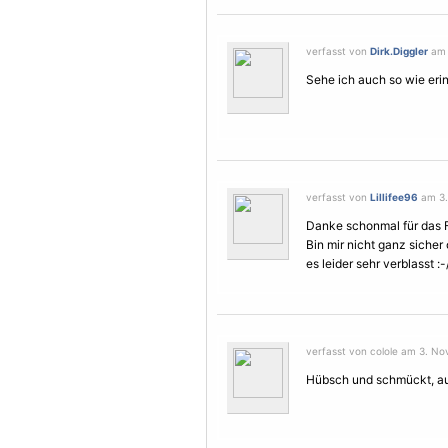
verfasst von
Dirk.Diggler
am 
Sehe ich auch so wie eri
verfasst von
Lillifee96
am 3.
Danke schonmal für das 
Bin mir nicht ganz sicher 
es leider sehr verblasst :-
verfasst von colole am 3. No
Hübsch und schmückt, au