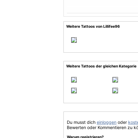
Weitere Tattoos von Lillifee96
Weitere Tattoos der gleichen Kategorie
Du musst dich
einloggen
oder
koste
Bewerten oder Kommentieren zu k
Warum registrieren?