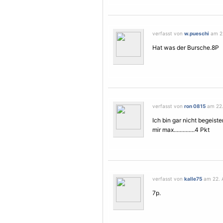
verfasst von
w.pueschi
am 22
Hat was der Bursche.8P
verfasst von
ron 0815
am 22.
Ich bin gar nicht begeiste
mir max..............4 Pkt
verfasst von
kalle75
am 22. A
7p.