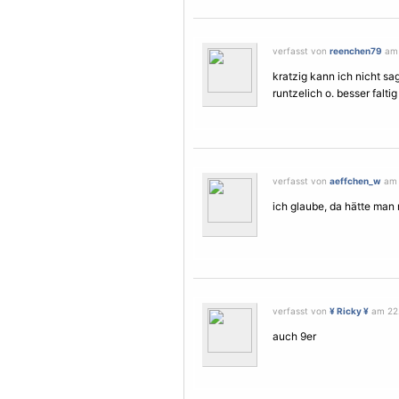
verfasst von
reenchen79
am 
kratzig kann ich nicht sa
runtzelich o. besser falt
verfasst von
aeffchen_w
am 
ich glaube, da hätte man
verfasst von
¥ Ricky ¥
am 22.
auch 9er