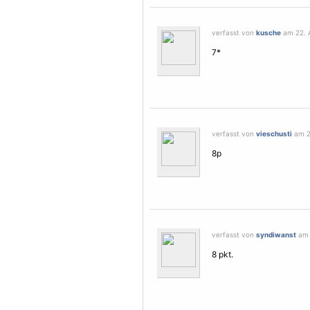
verfasst von
kusche
am 22. A
7*
verfasst von
vieschusti
am 21
8p
verfasst von
syndiwanst
am 
8 pkt.