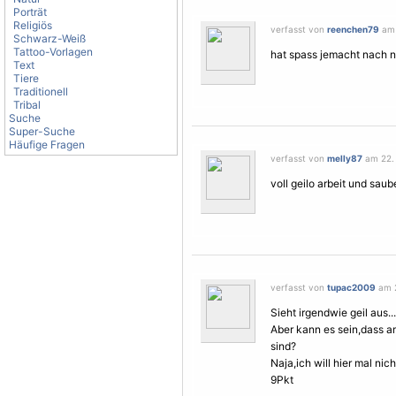
Porträt
Religiös
verfasst von
reenchen79
am 
Schwarz-Weiß
Tattoo-Vorlagen
hat spass jemacht nach ne
Text
Tiere
Traditionell
Tribal
Suche
Super-Suche
Häufige Fragen
verfasst von
melly87
am 22. 
voll geilo arbeit und sau
verfasst von
tupac2009
am 2
Sieht irgendwie geil aus...
Aber kann es sein,dass a
sind?
Naja,ich will hier mal ni
9Pkt