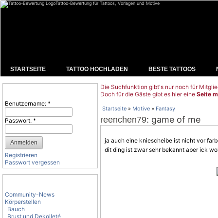
Tattoo-Bewertung für Tattoos, Vorlagen und Motive
STARTSEITE
TATTOO HOCHLADEN
BESTE TATTOOS
Die Suchfunktion gibt's nur noch für Mitglie
Benutzeranmeldung
Doch für die Gäste gibt es hier eine
Seite m
Benutzername:
*
Startseite
»
Motive
»
Fantasy
: game of me
reenchen79
Passwort:
*
ja auch eine kniescheibe ist nicht vor farb
dit ding ist zwar sehr bekannt aber ick wol
Registrieren
Passwort vergessen
Tattoo-Kategorien
Community-News
Körperstellen
Bauch
Brust und Dekolleté