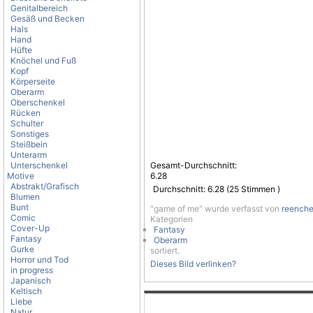
Genitalbereich
Gesäß und Becken
Hals
Hand
Hüfte
Knöchel und Fuß
Kopf
Körperseite
Oberarm
Oberschenkel
Rücken
Schulter
Sonstiges
Steißbein
Unterarm
Unterschenkel
Gesamt-Durchschnitt:
Motive
6.28
Abstrakt/Grafisch
Durchschnitt:
6.28
(
25
Stimmen )
Blumen
Bunt
"game of me" wurde verfasst von
reench
Comic
Kategorien
Cover-Up
Fantasy
Fantasy
Oberarm
Gurke
sortiert.
Horror und Tod
Dieses Bild verlinken?
in progress
Japanisch
Keltisch
Liebe
Natur