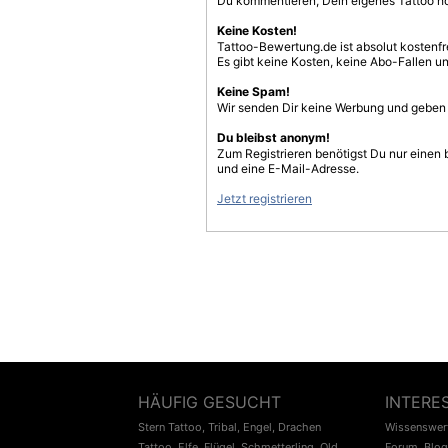
Du kommentieren, Dein eigenes Tattoo h
Keine Kosten!
Tattoo-Bewertung.de ist absolut kostenf
Es gibt keine Kosten, keine Abo-Fallen u
Keine Spam!
Wir senden Dir keine Werbung und geben D
Du bleibst anonym!
Zum Registrieren benötigst Du nur einen
und eine E-Mail-Adresse.
Jetzt registrieren
HÄUFIG GESUCHT
INTERE
Stern Tattoo
,
Tribal
,
Engel
,
Drachen
Wissenswert
Tattoo
,
Elfe
,
Flügel
,
Schmetterling
,
Old
Forum
,
Blog