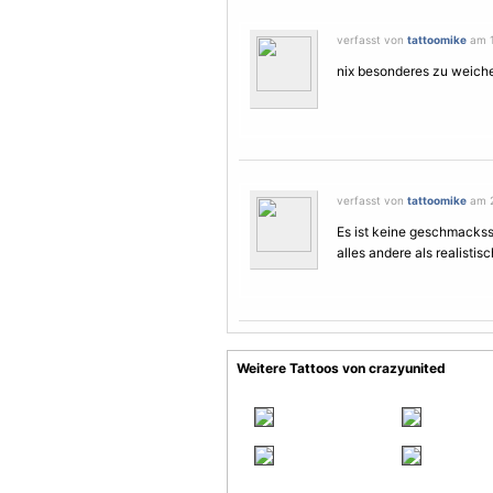
verfasst von
tattoomike
am 15
nix besonderes zu weich
verfasst von
tattoomike
am 20
Es ist keine geschmackss
alles andere als realistis
Weitere Tattoos von crazyunited