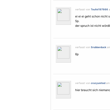
verfasst von
Teufel197666
a
ei ei ei geht schon nicht
5p.
der spruch ist nicht wör
verfasst von
Srubberduck
am 
6p
verfasst von
crazyunited
am 
hier braucht sich nieman