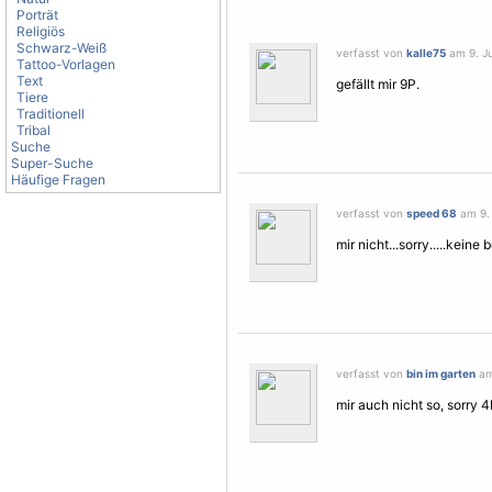
Porträt
Religiös
Schwarz-Weiß
verfasst von
kalle75
am 9. Ju
Tattoo-Vorlagen
Text
gefällt mir 9P.
Tiere
Traditionell
Tribal
Suche
Super-Suche
Häufige Fragen
verfasst von
speed 68
am 9. 
mir nicht...sorry.....keine
verfasst von
bin im garten
am 
mir auch nicht so, sorry 