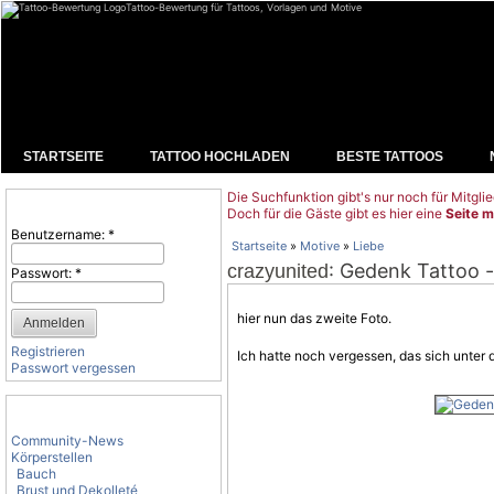
Tattoo-Bewertung für Tattoos, Vorlagen und Motive
STARTSEITE
TATTOO HOCHLADEN
BESTE TATTOOS
Die Suchfunktion gibt's nur noch für Mitglie
Benutzeranmeldung
Doch für die Gäste gibt es hier eine
Seite m
Benutzername:
*
Startseite
»
Motive
»
Liebe
: Gedenk Tattoo -
crazyunited
Passwort:
*
hier nun das zweite Foto.
Registrieren
Ich hatte noch vergessen, das sich unter 
Passwort vergessen
Tattoo-Kategorien
Community-News
Körperstellen
Bauch
Brust und Dekolleté