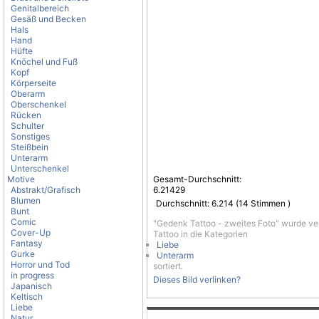
Genitalbereich
Gesäß und Becken
Hals
Hand
Hüfte
Knöchel und Fuß
Kopf
Körperseite
Oberarm
Oberschenkel
Rücken
Schulter
Sonstiges
Steißbein
Unterarm
Unterschenkel
Motive
Gesamt-Durchschnitt:
Abstrakt/Grafisch
6.21429
Blumen
Durchschnitt:
6.214
(
14
Stimmen )
Bunt
Comic
"Gedenk Tattoo - zweites Foto" wurde ve
Cover-Up
Tattoo in die Kategorien
Fantasy
Liebe
Gurke
Unterarm
Horror und Tod
sortiert.
in progress
Dieses Bild verlinken?
Japanisch
Keltisch
Liebe
Natur