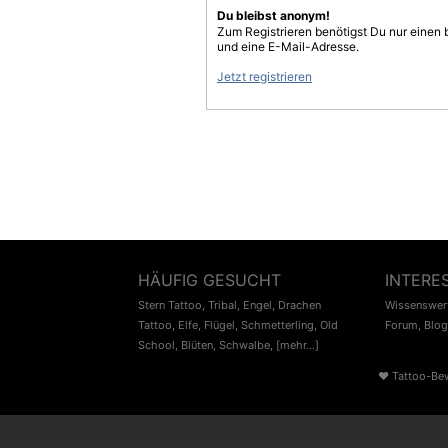
Du bleibst anonym!
Zum Registrieren benötigst Du nur einen
und eine E-Mail-Adresse.
Jetzt registrieren
HÄUFIG GESUCHT
INTERE
Stern Tattoo
,
Tribal
,
Engel
,
Drachen
Wissenswert
Tattoo
,
Elfe
,
Flügel
,
Schmetterling
,
Old
Forum
,
Blog
School
,
Blüten
,
Schwalbe
,
[mehr...]
♥
Tattoo-Be