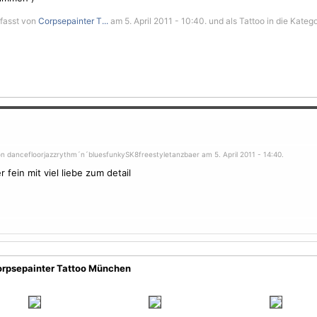
rfasst von
Corpsepainter T...
am 5. April 2011 - 10:40. und als Tattoo in die Kateg
on dancefloorjazzrythm´n´bluesfunkySK8freestyletanzbaer am 5. April 2011 - 14:40.
r fein mit viel liebe zum detail
orpsepainter Tattoo München