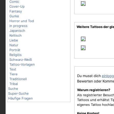
Comic
Cover-Up
Fantasy
Gurke
Horror und Tod
in progress
Weitere Tattoos der gl
Japanisch
Keltisch
Liebe
Natur
Porträt
Religiös
Schwarz-Weiß
Tattoo-Vorlagen
Text
Tiere
Du musst dich
einlog
Traditionell
Bewerten oder Komme
Tribal
Suche
Warum registrieren?
Super-Suche
Als registrierter Besu
Häufige Fragen
Tattoos und erhältst 
eigenes Tattoo hochla
Keine Kosten!