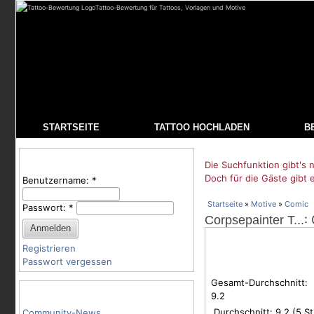
Tattoo-Bewertung für Tattoos, Vorlagen und Motive
STARTSEITE
TATTOO HOCHLADEN
B
Benutzeranmeldung
Die Suchfunktion gibt's n
Doch für die Gäste gibt 
Benutzername:
*
Startseite
»
Motive
»
Comic
Passwort:
*
:
Corpsepainter T...
Registrieren
Passwort vergessen
Gesamt-Durchschnitt:
Tattoo-Kategorien
9.2
Durchschnitt:
9.2
(
5
St
Community-News