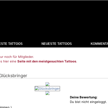
ESTE TATTOOS
NEUESTE TATTOOS
KOMMENT
ur noch für Mitglieder.
es hier eine
Seite mit den meistgesuchten Tattoos
.
 Glücksbringer
Deine Bewertung:
Du bist nicht eingeloggt.
immen )