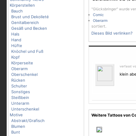
Körperstellen
"Glücksbringer" wurde ve
Bauch
Comic
Brust und Dekolleté
Oberarm
Genitalbereich
sortiert.
Gesäß und Becken
Dieses Bild verlinken?
Hals
Hand
Hüfte
Knöchel und Fuß
Kopf
Körperseite
verfasst v
Oberarm
klein abe
Oberschenkel
Rücken
Schulter
Sonstiges
Steißbein
Unterarm
Unterschenkel
Motive
Weitere Tattoos von C
Abstrakt/Grafisch
Blumen
Bunt