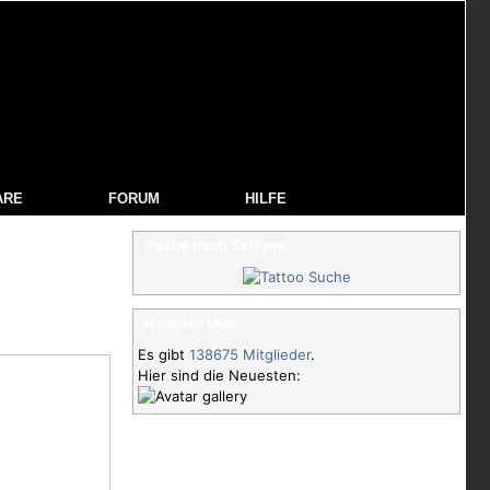
ARE
FORUM
HILFE
Suche nach Tattoos
Neueste User
Es gibt
138675 Mitglieder
.
Hier sind die Neuesten: