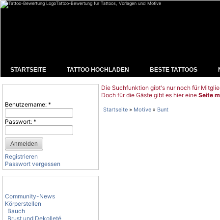
Tattoo-Bewertung für Tattoos, Vorlagen und Motive
STARTSEITE
TATTOO HOCHLADEN
BESTE TATTOOS
Die Suchfunktion gibt's nur noch für Mitglie
Benutzeranmeldung
Doch für die Gäste gibt es hier eine
Seite m
Benutzername:
*
Startseite
»
Motive
»
Bunt
Passwort:
*
Registrieren
Passwort vergessen
Tattoo-Kategorien
Community-News
Körperstellen
Bauch
Brust und Dekolleté