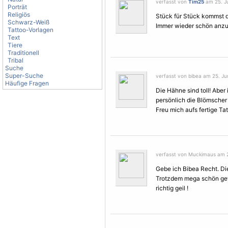
verfasst von
Tim25
am 25. Ju
Porträt
Religiös
Stück für Stück kommst d
Schwarz-Weiß
Immer wieder schön anz
Tattoo-Vorlagen
Text
Tiere
Traditionell
Tribal
Suche
Super-Suche
verfasst von bibea am 25. Jun
Häufige Fragen
Die Hähne sind toll! Abe
persönlich die Blömscher 
Freu mich aufs fertige Tatt
verfasst von Muckimaus am 25
Gebe ich Bibea Recht. Die
Trotzdem mega schön gew
richtig geil !