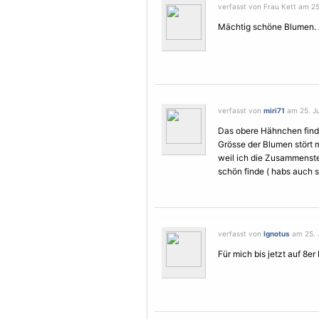
verfasst von Frau Kett am 25.
Mächtig schöne
Blumen
.
verfasst von
miri71
am 25. Ju
Das obere Hähnchen finde
Grösse der
Blumen
stört 
weil ich die Zusammenst
schön finde ( habs auch s
verfasst von
Ignotus
am 25. J
Für mich bis jetzt auf 8er