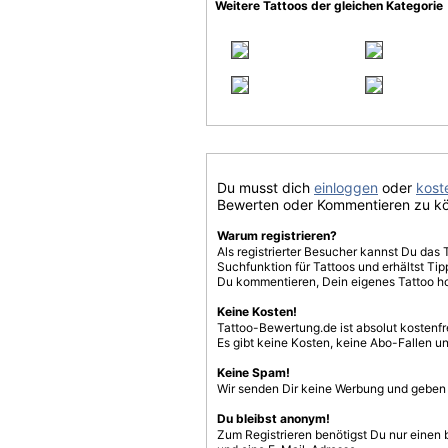
Weitere Tattoos der gleichen Kategorie
Du musst dich
einloggen
oder
koste
Bewerten oder Kommentieren zu k
Warum registrieren?
Als registrierter Besucher kannst Du das 
Suchfunktion für Tattoos und erhältst T
Du kommentieren, Dein eigenes Tattoo h
Keine Kosten!
Tattoo-Bewertung.de ist absolut kostenf
Es gibt keine Kosten, keine Abo-Fallen u
Keine Spam!
Wir senden Dir keine Werbung und geben D
Du bleibst anonym!
Zum Registrieren benötigst Du nur einen