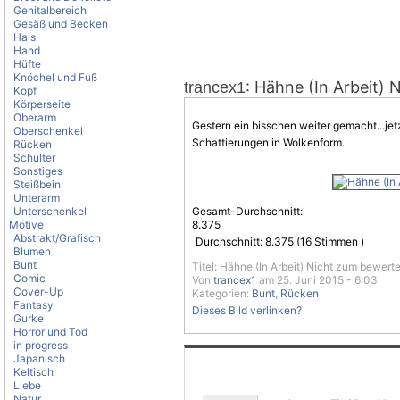
Genitalbereich
Gesäß und Becken
Hals
Hand
Hüfte
Knöchel und Fuß
: Hähne (In Arbeit)
trancex1
Kopf
Körperseite
Oberarm
Gestern ein bisschen weiter gemacht...j
Oberschenkel
Schattierungen in Wolkenform.
Rücken
Schulter
Sonstiges
Steißbein
Unterarm
Unterschenkel
Gesamt-Durchschnitt:
Motive
8.375
Abstrakt/Grafisch
Durchschnitt:
8.375
(
16
Stimmen )
Blumen
Bunt
Titel: Hähne (In Arbeit) Nicht zum bewert
Comic
Von
trancex1
am 25. Juni 2015 - 6:03
Cover-Up
Kategorien:
Bunt
,
Rücken
Fantasy
Dieses Bild verlinken?
Gurke
Horror und Tod
in progress
Japanisch
Keltisch
Liebe
Natur