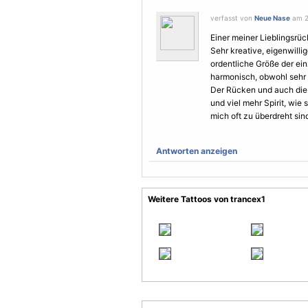
verfasst von
Neue Nase
am 25
Einer meiner Lieblingsrück
Sehr kreative, eigenwill
ordentliche Größe der ei
harmonisch, obwohl sehr b
Der Rücken und auch die
und viel mehr Spirit, wie 
mich oft zu überdreht sin
Antworten anzeigen
Weitere Tattoos von trancex1