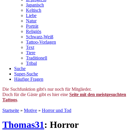
Japanisch
Keltisch
Liebe
Natur
Porträt
Religiös
Schwarz-Weiß
Tattoo-Vorlagen
Text
Tiere
Traditionell
Tribal
Suche
Super-Suche
Häufige Fragen
Die Suchfunktion gibt's nur noch für Mitglieder.
Doch für die Gäste gibt es hier eine
Seite mit den meistgesuchten
Tattoos
.
Startseite
»
Motive
»
Horror und Tod
Thomas31
: Horror