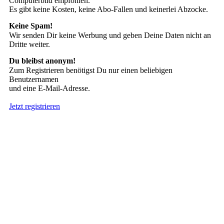
Computerbild empfohlen.
Es gibt keine Kosten, keine Abo-Fallen und keinerlei Abzocke.
Keine Spam!
Wir senden Dir keine Werbung und geben Deine Daten nicht an
Dritte weiter.
Du bleibst anonym!
Zum Registrieren benötigst Du nur einen beliebigen
Benutzernamen
und eine E-Mail-Adresse.
Jetzt registrieren
Suche nach Tattoos
Neueste User
Es gibt
138675 Mitglieder
.
Hier sind die Neuesten: