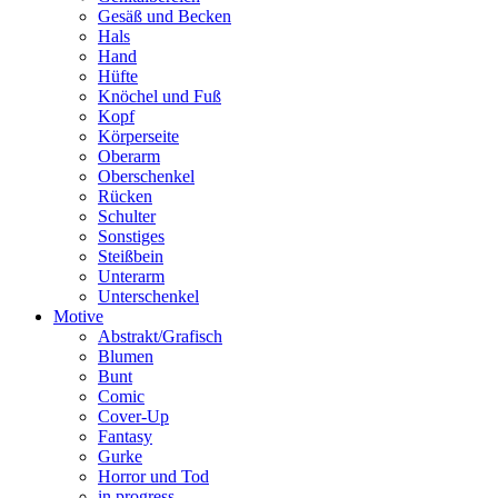
Gesäß und Becken
Hals
Hand
Hüfte
Knöchel und Fuß
Kopf
Körperseite
Oberarm
Oberschenkel
Rücken
Schulter
Sonstiges
Steißbein
Unterarm
Unterschenkel
Motive
Abstrakt/Grafisch
Blumen
Bunt
Comic
Cover-Up
Fantasy
Gurke
Horror und Tod
in progress