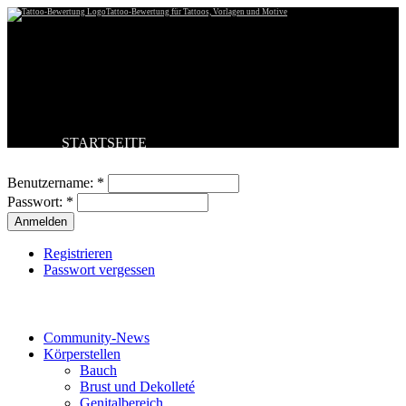
Tattoo-Bewertung für Tattoos, Vorlagen und Motive
STARTSEITE
Benutzeranmeldung
TATTOO HOCHLADEN
BESTE TATTOOS
Benutzername:
*
NEUESTE TATTOOS
Passwort:
*
KOMMENTARE
FORUM
HILFE
Registrieren
Passwort vergessen
Tattoo-Kategorien
Community-News
Körperstellen
Bauch
Brust und Dekolleté
Genitalbereich