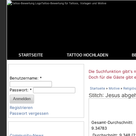
Tattoo-Bewertung für Tattoos, Vorlagen und Motive
STARTSEITE
TATTOO HOCHLADEN
B
Benutzeranmeldung
Die Suchfunktion gibt's n
Doch für die Gäste gibt 
Benutzername:
*
Startseite
»
Motive
»
Religiös
Passwort:
*
: Jesus abgeh
Stitch
Registrieren
Passwort vergessen
Gesamt-Durchschnitt:
Tattoo-Kategorien
9.34783
Durchschnitt:
9.348
(
2
Community-News