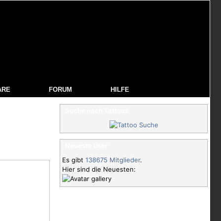
ARE
FORUM
HILFE
Suche nach Tattoos
Neueste User
Es gibt
138675 Mitglieder
.
Hier sind die Neuesten: