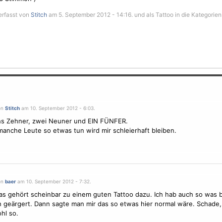
erfasst von
Stitch
am 5. September 2012 - 14:16. und als Tattoo in die Kategorien
on
Stitch
am 10. September 2012 - 6:03.
hs Zehner, zwei Neuner und EIN FÜNFER.
anche Leute so etwas tun wird mir schleierhaft bleiben.
on
baer
am 10. September 2012 - 7:32.
das gehört scheinbar zu einem guten Tattoo dazu. Ich hab auch so wa
 geärgert. Dann sagte man mir das so etwas hier normal wäre. Schade, 
ohl so.