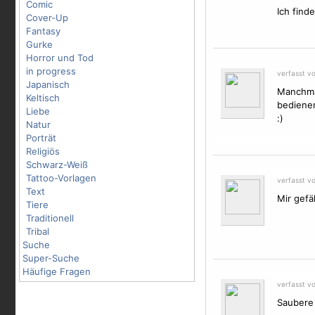
Comic
Ich find
Cover-Up
Fantasy
Gurke
Horror und Tod
in progress
verfasst v
Japanisch
Manchmal
Keltisch
bedienen
Liebe
:)
Natur
Porträt
Religiös
Schwarz-Weiß
Tattoo-Vorlagen
verfasst v
Text
Mir gefäl
Tiere
Traditionell
Tribal
Suche
Super-Suche
Häufige Fragen
verfasst v
Saubere