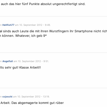
e auch das hier fünf Punkte absolut ungerechtfertigt sind.
on
Hellfish77
am 10. September 2012 - 9:49.
 sinds auch Leute die mit ihren Wurstfingern ihr Smartphone nicht rich
 können. Whatever, ich geb 9*
on
Angelfall
am 10. September 2012 - 9:51.
lts sehr gut! Klasse Arbeit!!
on
ccjoschi
am 10. September 2012 - 13:19.
 Arbeit. Das abgemagerte kommt gut rüber