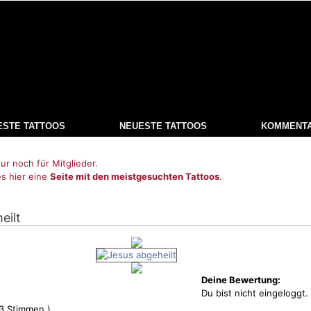
ESTE TATTOOS
NEUESTE TATTOOS
KOMMENT
ur noch für Mitglieder.
es hier eine
Seite mit den meistgesuchten Tattoos
.
eilt
Deine Bewertung:
Du bist nicht eingeloggt.
3
Stimmen )