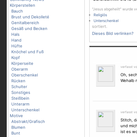
Körperstellen
"Jesus abgeheilt" wurde v
Bauch
Religiös
Brust und Dekolleté
Unterschenkel
Genitalbereich
sortiert.
Gesäß und Becken
Dieses Bild verlinken?
Hals
Hand
Hüfte
Knöchel und Fuß
Kopf
Körperseite
verfasst v
Oberarm
Oh, sec
Oberschenkel
Wehalb m
Rücken
Schulter
Sonstiges
Steißbein
Unterarm
Unterschenkel
verfasst v
Motive
Stitch, 
Abstrakt/Grafisch
und mich
Blumen
ist es w
Bunt