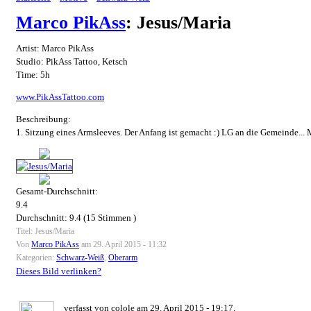
Marco PikAss
: Jesus/Maria
Artist: Marco PikAss
Studio: PikAss Tattoo, Ketsch
Time: 5h
www.PikAssTattoo.com
Beschreibung:
1. Sitzung eines Armsleeves. Der Anfang ist gemacht :) LG an die Gemeinde...
Gesamt-Durchschnitt:
9.4
Durchschnitt:
9.4
(
15
Stimmen )
Titel: Jesus/Maria
Von
Marco PikAss
am 29. April 2015 - 11:32
Kategorien:
Schwarz-Weiß
,
Oberarm
Dieses Bild verlinken?
verfasst von colole am 29. April 2015 - 19:17.