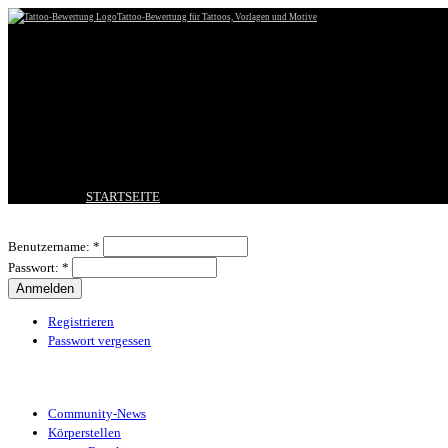
Tattoo-Bewertung für Tattoos, Vorlagen und Motive
STARTSEITE
TATTOO HOCHLADEN
Benutzeranmeldung
BESTE TATTOOS
Benutzername:
*
NEUESTE TATTOOS
Passwort:
*
KOMMENTARE
FORUM
HILFE
Registrieren
Passwort vergessen
Tattoo-Kategorien
Community-News
Körperstellen