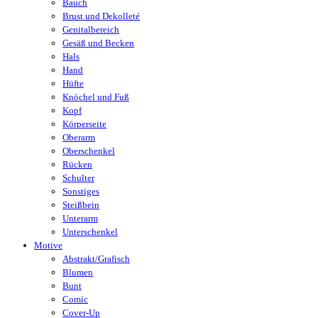
Bauch
Brust und Dekolleté
Genitalbereich
Gesäß und Becken
Hals
Hand
Hüfte
Knöchel und Fuß
Kopf
Körperseite
Oberarm
Oberschenkel
Rücken
Schulter
Sonstiges
Steißbein
Unterarm
Unterschenkel
Motive
Abstrakt/Grafisch
Blumen
Bunt
Comic
Cover-Up