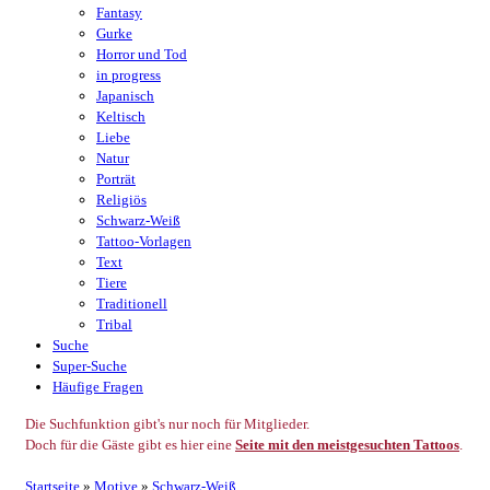
Fantasy
Gurke
Horror und Tod
in progress
Japanisch
Keltisch
Liebe
Natur
Porträt
Religiös
Schwarz-Weiß
Tattoo-Vorlagen
Text
Tiere
Traditionell
Tribal
Suche
Super-Suche
Häufige Fragen
Die Suchfunktion gibt's nur noch für Mitglieder.
Doch für die Gäste gibt es hier eine
Seite mit den meistgesuchten Tattoos
.
Startseite
»
Motive
»
Schwarz-Weiß