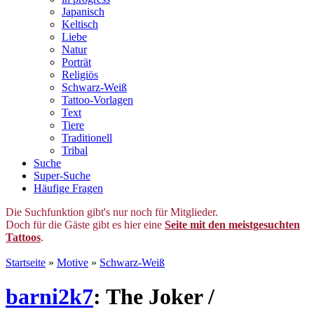
Japanisch
Keltisch
Liebe
Natur
Porträt
Religiös
Schwarz-Weiß
Tattoo-Vorlagen
Text
Tiere
Traditionell
Tribal
Suche
Super-Suche
Häufige Fragen
Die Suchfunktion gibt's nur noch für Mitglieder.
Doch für die Gäste gibt es hier eine
Seite mit den meistgesuchten
Tattoos
.
Startseite
»
Motive
»
Schwarz-Weiß
barni2k7
: The Joker /