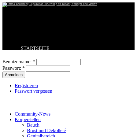
Tattoo-Bewertung für Tattoos, Vorlagen und Motive
STARTSEITE
Benutzeranmeldung
TATTOO HOCHLADEN
BESTE TATTOOS
Benutzername:
*
NEUESTE TATTOOS
Passwort:
*
KOMMENTARE
FORUM
HILFE
Registrieren
Passwort vergessen
Tattoo-Kategorien
Community-News
Körperstellen
Bauch
Brust und Dekolleté
Genitalbereich