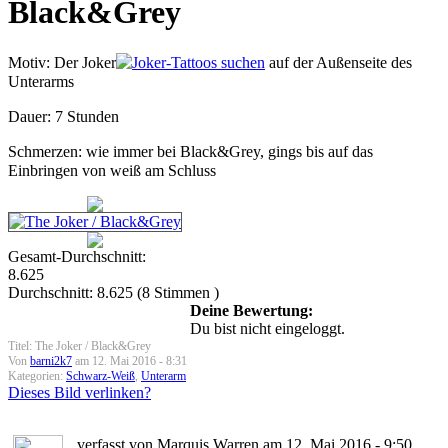
Black&Grey
Motiv: Der Joker
auf der Außenseite des
Unterarms
Dauer: 7 Stunden
Schmerzen: wie immer bei Black&Grey, gings bis auf das
Einbringen von weiß am Schluss
Gesamt-Durchschnitt:
8.625
Durchschnitt:
8.625
(
8
Stimmen )
Deine Bewertung:
Du bist nicht eingeloggt.
Titel: The Joker / Black&Grey
Von
barni2k7
am 12. Mai 2016 - 8:31
Kategorien:
Schwarz-Weiß
,
Unterarm
Dieses Bild verlinken?
verfasst von Marquis Warren am 12. Mai 2016 - 9:50.