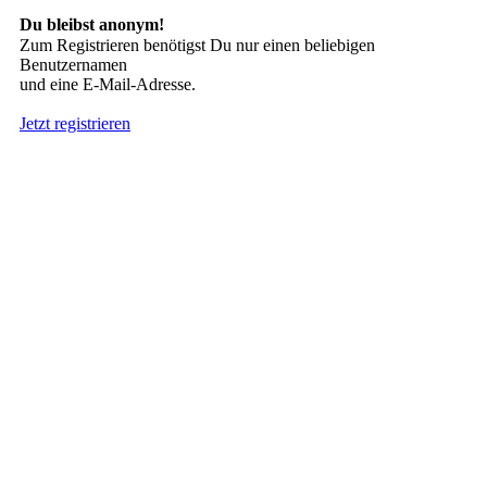
Du bleibst anonym!
Zum Registrieren benötigst Du nur einen beliebigen
Benutzernamen
und eine E-Mail-Adresse.
Jetzt registrieren
Suche nach Tattoos
Neueste User
Es gibt
138675 Mitglieder
.
Hier sind die Neuesten:
nach oben
HÄUFIG GESUCHT