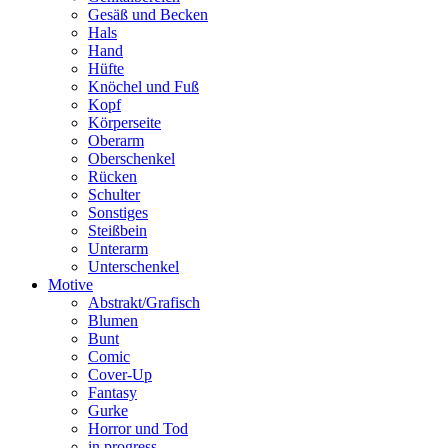
Gesäß und Becken
Hals
Hand
Hüfte
Knöchel und Fuß
Kopf
Körperseite
Oberarm
Oberschenkel
Rücken
Schulter
Sonstiges
Steißbein
Unterarm
Unterschenkel
Motive
Abstrakt/Grafisch
Blumen
Bunt
Comic
Cover-Up
Fantasy
Gurke
Horror und Tod
in progress