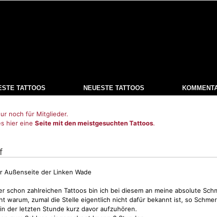
ESTE TATTOOS
NEUESTE TATTOOS
KOMMENT
ur noch für Mitglieder.
es hier eine
Seite mit den meistgesuchten Tattoos
.
f
er Außenseite der Linken Wade
r schon zahlreichen Tattoos bin ich bei diesem an meine absolute Sc
t warum, zumal die Stelle eigentlich nicht dafür bekannt ist, so Schmer
in der letzten Stunde kurz davor aufzuhören.