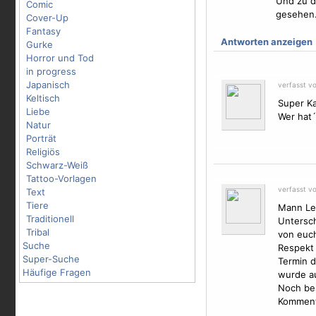
Und zu d
Comic
gesehen.
Cover-Up
Fantasy
Antworten anzeigen
Gurke
Horror und Tod
in progress
Japanisch
verfasst v
Keltisch
Super K
Liebe
Wer hat
Natur
Porträt
Religiös
Schwarz-Weiß
Tattoo-Vorlagen
verfasst v
Text
Tiere
Mann Leu
Traditionell
Untersch
Tribal
von euch
Suche
Respekt 
Super-Suche
Termin d
Häufige Fragen
wurde au
Noch bes
Kommenta