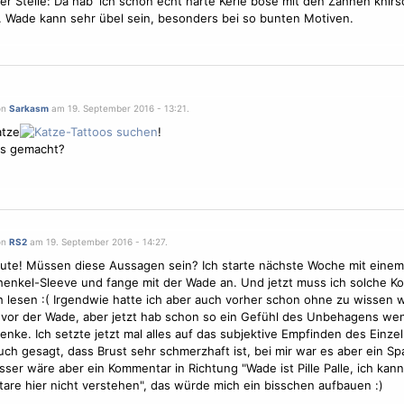
er Stelle: Da hab' ich schon echt harte Kerle böse mit den Zähnen knir
 Wade kann sehr übel sein, besonders bei so bunten Motiven.
on
Sarkasm
am 19. September 2016 - 13:21.
atze
!
´s gemacht?
on
RS2
am 19. September 2016 - 14:27.
te! Müssen diese Aussagen sein? Ich starte nächste Woche mit einem
enkel-Sleeve und fange mit der Wade an. Und jetzt muss ich solche 
 lesen :( Irgendwie hatte ich aber auch vorher schon ohne zu wissen
vor der Wade, aber jetzt hab schon so ein Gefühl des Unbehagens wen
enke. Ich setzte jetzt mal alles auf das subjektive Empfinden des Einze
ch gesagt, dass Brust sehr schmerzhaft ist, bei mir war es aber ein Sp
ser wäre aber ein Kommentar in Richtung "Wade ist Pille Palle, ich kan
re hier nicht verstehen", das würde mich ein bisschen aufbauen :)