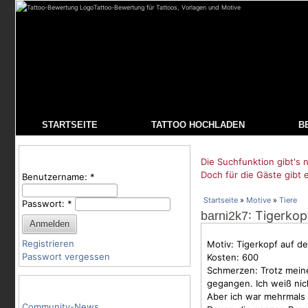
Tattoo-Bewertung für Tattoos, Vorlagen und Motive
STARTSEITE
TATTOO HOCHLADEN
B
Benutzeranmeldung
Die Suchfunktion gibt's n
Doch für die Gäste gibt 
Benutzername:
*
Startseite
»
Motive
»
Tiere
Passwort:
*
: Tigerkop
barni2k7
Registrieren
Motiv: Tigerkopf auf d
Passwort vergessen
Kosten: 600
Schmerzen: Trotz meine
gegangen. Ich weiß nich
Tattoo-Kategorien
Aber ich war mehrmals 
Community-News