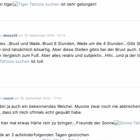
r tiger
ist sehr gelungen!
on
deejay28
am 19. September 2016 - 15:15.
es...Brust und Wade..Brust 6 Stunden, Wade um die 4 Stunden...Gibt St
 sind tatsächlich bösartig. Aber diese Stellen gibts bei der Brust auch.
 Vergleich zum Fuß. Aber alles relativ und subjektiv...Hihi...und ja der t
ist toll.
on
zausel
am 19. September 2016 - 17:51.
 bin ja auch ein bekennendes Weichei. Musste zwar noch nie abbrechen
, dass ich mich oftmals echt gequält habe.
hier mal etwas Härte rein zu bringen...Freunde der Sonne
de an 3 aufeinderfolgenden Tagen gestochen