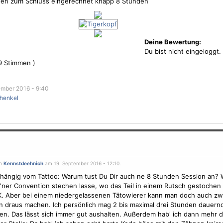
sen zum Schluss eingerechnet knapp 8 Stunden
Deine Bewertung:
Du bist nicht eingeloggt.
9
Stimmen )
mber 2016 - 9:40
henkel
on
Kennstdeehnich
am 19. September 2016 - 12:10.
hängig vom Tattoo: Warum tust Du Dir auch ne 8 Stunden Session an? 
 'ner
Convention
stechen lasse, wo das Teil in einem Rutsch gestoche
K. Aber bei einem niedergelassenen Tätowierer kann man doch auch zwe
n draus machen. Ich persönlich mag 2 bis maximal drei Stunden dauern
ten. Das lässt sich immer gut aushalten. Außerdem hab' ich dann mehr d