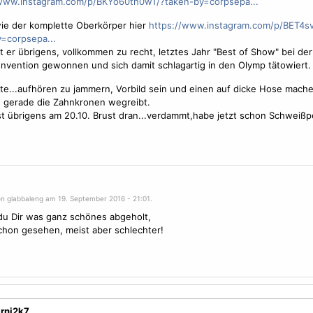
/www.instagram.com/p/BKYo60th0wT/?taken-by=corpsepa...
ie der komplette Oberkörper hier
https://www.instagram.com/p/BET4
=corpsepa...
t er übrigens, vollkommen zu recht, letztes Jahr "Best of Show" bei de
nvention gewonnen und sich damit schlagartig in den Olymp tätowiert.
te...aufhören zu jammern, Vorbild sein und einen auf dicke Hose mach
 gerade die Zahnkronen wegreibt.
ist übrigens am 20.10. Brust dran...verdammt,habe jetzt schon Schweißp
on glabbaleng am 19. September 2016 - 21:01.
du Dir was ganz schönes abgeholt,
chon gesehen, meist aber schlechter!
arni2k7