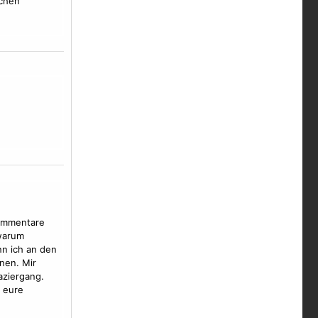
schen
Kommentare
 warum
n ich an den
lnen. Mir
aziergang.
n eure