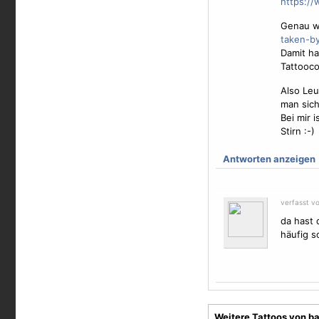
https:/
Genau w
taken-by
Damit ha
Tattooco
Also Leu
man sich
Bei mir 
Stirn :-)
Antworten anzeigen
verfasst v
da hast 
häufig s
Weitere Tattoos von b