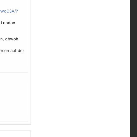
svwoC3A/?
r London
en, obwohl
erlen auf der