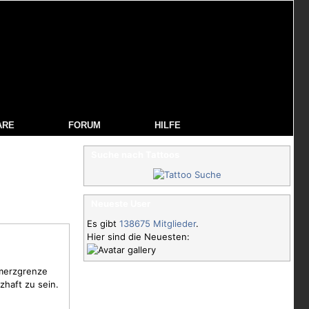
ARE
FORUM
HILFE
Suche nach Tattoos
Neueste User
Es gibt
138675 Mitglieder
.
Hier sind die Neuesten:
hmerzgrenze
zhaft zu sein.