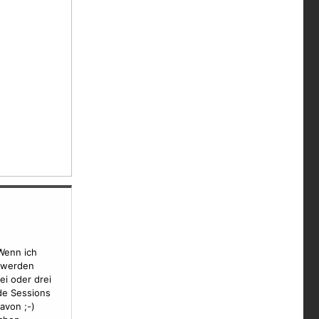
Wenn ich
n werden
i oder drei
de Sessions
avon ;-)