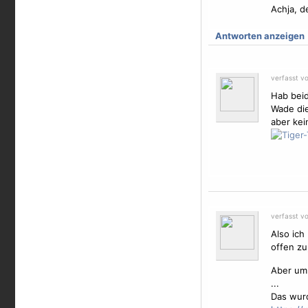
Achja, de
Antworten anzeigen
verfasst v
Hab beid
Wade die
aber kein
verfasst v
Also ich
offen zu
Aber um 
...
Das wur