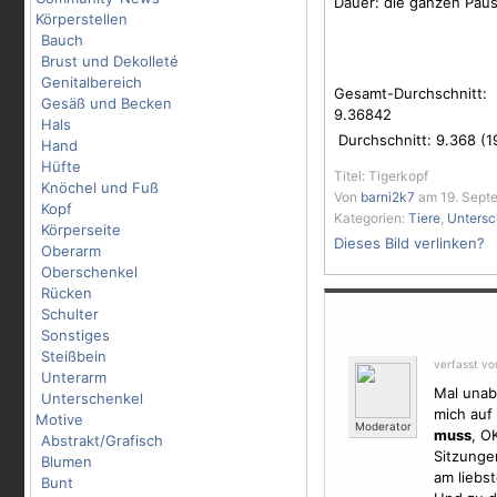
Dauer: die ganzen Pau
Körperstellen
Bauch
Brust und Dekolleté
Genitalbereich
Gesamt-Durchschnitt:
Gesäß und Becken
9.36842
Hals
Durchschnitt:
9.368
(
1
Hand
Hüfte
Titel: Tigerkopf
Knöchel und Fuß
Von
barni2k7
am 19. Septe
Kopf
Kategorien:
Tiere
,
Untersc
Körperseite
Dieses Bild verlinken?
Oberarm
Oberschenkel
Rücken
Schulter
Sonstiges
Steißbein
verfasst v
Unterarm
Mal unab
Unterschenkel
mich auf
Motive
Moderator
muss
, O
Abstrakt/Grafisch
Sitzunge
Blumen
am liebs
Bunt