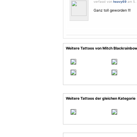
verfasst von
heavy69
am 5. J
Ganz toll geworden !!!
Weitere Tattoos von Mitch Blackrainbo
Weitere Tattoos der gleichen Kategorie