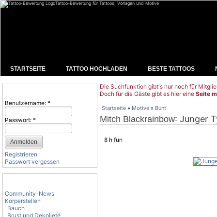
Tattoo-Bewertung für Tattoos, Vorlagen und Motive
STARTSEITE
TATTOO HOCHLADEN
BESTE TATTOOS
Die Suchfunktion gibt's nur noch für Mitglie
Benutzeranmeldung
Doch für die Gäste gibt es hier eine
Seite m
Benutzername:
*
Startseite
»
Motive
»
Bunt
: Junger 
Mitch Blackrainbow
Passwort:
*
8 h fun
Registrieren
Passwort vergessen
Tattoo-Kategorien
Community-News
Körperstellen
Bauch
Brust und Dekolleté