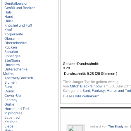
Genitalbereich
Gesäß und Becken
Hals
Hand
Hüfte
Knöchel und Fuß
Kopf
Körperseite
Oberarm
Oberschenkel
Rücken
Schulter
Sonstiges
Steißbein
Gesamt-Durchschnitt:
Unterarm
9.28
Unterschenkel
Motive
Durchschnitt:
9.28
(
25
Stimmen )
Abstrakt/Grafisch
Titel: Junger Typ im gelben Anzug
Blumen
Von
Mitch Blackrainbow
am 30. Juni 2015
Bunt
Kategorien:
Bunt
,
Fantasy
,
Horror und Tod
Comic
Cover-Up
Dieses Bild verlinken?
Fantasy
Gurke
Horror und Tod
in progress
Japanisch
Keltisch
Liebe
verfasst von
Tim Shady
am 30
Natur