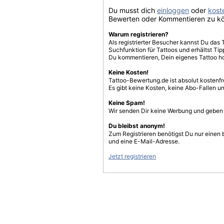
Du musst dich
einloggen
oder
koste
Bewerten oder Kommentieren zu k
Warum registrieren?
Als registrierter Besucher kannst Du das 
Suchfunktion für Tattoos und erhältst T
Du kommentieren, Dein eigenes Tattoo h
Keine Kosten!
Tattoo-Bewertung.de ist absolut kostenf
Es gibt keine Kosten, keine Abo-Fallen u
Keine Spam!
Wir senden Dir keine Werbung und geben D
Du bleibst anonym!
Zum Registrieren benötigst Du nur einen
und eine E-Mail-Adresse.
Jetzt registrieren