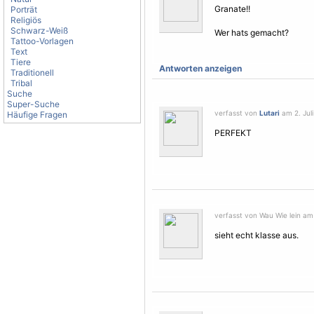
Granate!!
Porträt
Religiös
Schwarz-Weiß
Wer hats gemacht?
Tattoo-Vorlagen
Text
Tiere
Antworten anzeigen
Traditionell
Tribal
Suche
Super-Suche
verfasst von
Lutari
am 2. Juli
Häufige Fragen
PERFEKT
verfasst von Wau Wie lein am 3
sieht echt klasse aus.