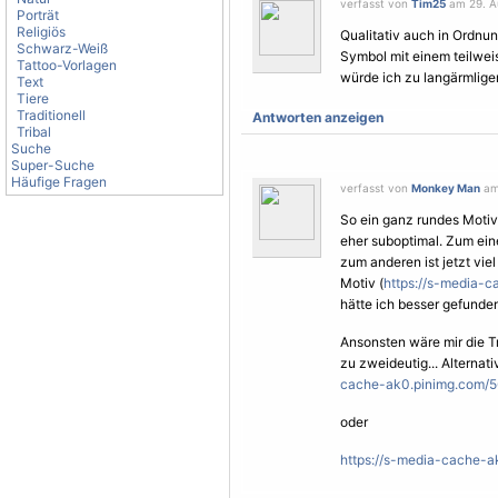
verfasst von
Tim25
am 29. Au
Porträt
Religiös
Qualitativ auch in Ordnun
Schwarz-Weiß
Symbol mit einem teilwei
Tattoo-Vorlagen
würde ich zu langärmliger
Text
Tiere
Traditionell
Antworten anzeigen
Tribal
Suche
Super-Suche
Häufige Fragen
verfasst von
Monkey Man
am 
So ein ganz rundes
Motiv
eher suboptimal. Zum ein
zum anderen ist jetzt vie
Motiv
(
https://s-media-
hätte ich besser gefunde
Ansonsten wäre mir die T
zu zweideutig... Alternat
cache-ak0.pinimg.com/56
oder
https://s-media-cache-a