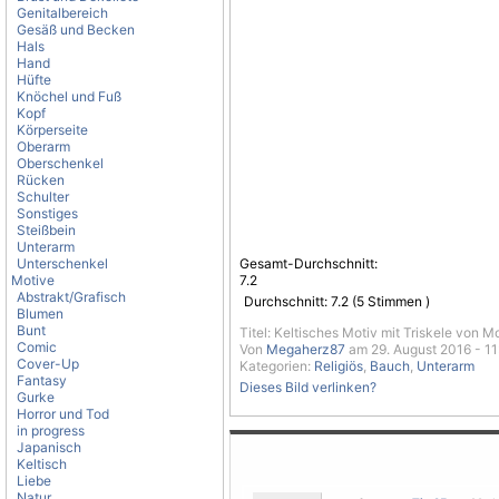
Genitalbereich
Gesäß und Becken
Hals
Hand
Hüfte
Knöchel und Fuß
Kopf
Körperseite
Oberarm
Oberschenkel
Rücken
Schulter
Sonstiges
Steißbein
Unterarm
Unterschenkel
Gesamt-Durchschnitt:
Motive
7.2
Abstrakt/Grafisch
Durchschnitt:
7.2
(
5
Stimmen )
Blumen
Bunt
Titel: Keltisches Motiv mit Triskele von M
Comic
Von
Megaherz87
am 29. August 2016 - 11
Cover-Up
Kategorien:
Religiös
,
Bauch
,
Unterarm
Fantasy
Dieses Bild verlinken?
Gurke
Horror und Tod
in progress
Japanisch
Keltisch
Liebe
Natur