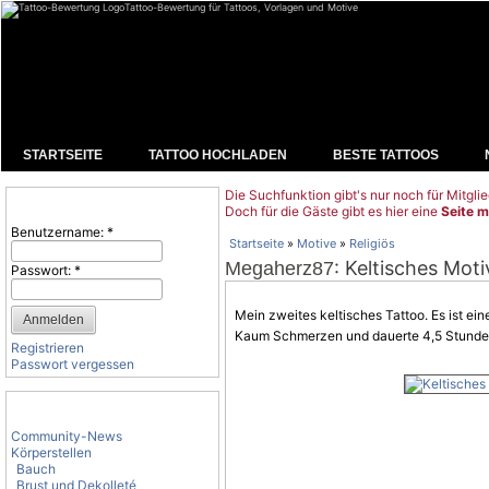
Tattoo-Bewertung für Tattoos, Vorlagen und Motive
STARTSEITE
TATTOO HOCHLADEN
BESTE TATTOOS
Die Suchfunktion gibt's nur noch für Mitglie
Benutzeranmeldung
Doch für die Gäste gibt es hier eine
Seite m
Benutzername:
*
Startseite
»
Motive
»
Religiös
: Keltisches Moti
Megaherz87
Passwort:
*
Mein zweites keltisches Tattoo. Es ist ein
Kaum
Schmerzen
und dauerte 4,5 Stunde
Registrieren
Passwort vergessen
Tattoo-Kategorien
Community-News
Körperstellen
Bauch
Brust und Dekolleté