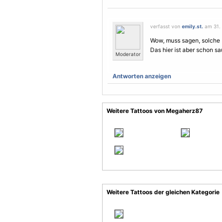
verfasst von
emily.st.
am 31. 
Wow, muss sagen, solche
Das hier ist aber schon sau
Moderator
Antworten anzeigen
Weitere Tattoos von Megaherz87
Weitere Tattoos der gleichen Kategorie