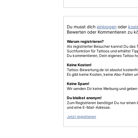
Du musst dich
einloggen
oder
koste
Bewerten oder Kommentieren zu k
Warum registrieren?
Als registrierter Besucher kannst Du das 
Suchfunktion für Tattoos und erhältst T
Du kommentieren, Dein eigenes Tattoo h
Keine Kosten!
Tattoo-Bewertung.de ist absolut kostenf
Es gibt keine Kosten, keine Abo-Fallen u
Keine Spam!
Wir senden Dir keine Werbung und geben D
Du bleibst anonym!
Zum Registrieren benötigst Du nur einen
und eine E-Mail-Adresse.
Jetzt registrieren