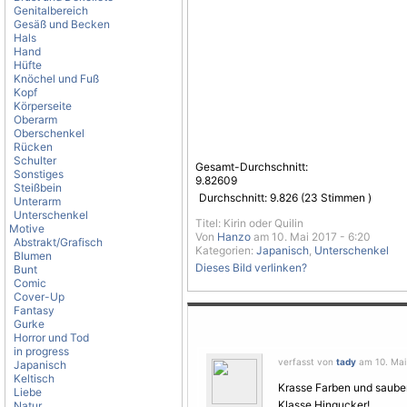
Genitalbereich
Gesäß und Becken
Hals
Hand
Hüfte
Knöchel und Fuß
Kopf
Körperseite
Oberarm
Oberschenkel
Rücken
Schulter
Gesamt-Durchschnitt:
Sonstiges
9.82609
Steißbein
Durchschnitt:
9.826
(
23
Stimmen )
Unterarm
Unterschenkel
Titel: Kirin oder Quilin
Motive
Von
Hanzo
am 10. Mai 2017 - 6:20
Abstrakt/Grafisch
Kategorien:
Japanisch
,
Unterschenkel
Blumen
Dieses Bild verlinken?
Bunt
Comic
Cover-Up
Fantasy
Gurke
Horror und Tod
in progress
verfasst von
tady
am 10. Mai 
Japanisch
Keltisch
Krasse Farben und saube
Liebe
Klasse Hingucker!
Natur