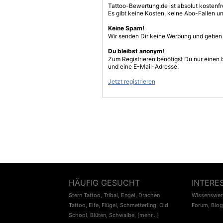
Tattoo-Bewertung.de ist absolut kostenf
Es gibt keine Kosten, keine Abo-Fallen u
Keine Spam!
Wir senden Dir keine Werbung und geben D
Du bleibst anonym!
Zum Registrieren benötigst Du nur einen
und eine E-Mail-Adresse.
Jetzt registrieren
HÄUFIG GESUCHT
INTERE
Stern Tattoo
,
Tribal
,
Engel
,
Drachen
Wissenswert
Tattoo
,
Elfe
,
Flügel
,
Schmetterling
,
Old
Forum
,
Blog
School
,
Blüten
,
Schwalbe
,
[mehr...]