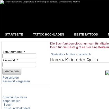
Tattoo-Bewertung für Tattoos, Vorlagen und Motive
STARTSEITE
TATTOO HOCHLADEN
BESTE TATTOOS
Die Suchfunktion gibt's nur noch für Mitglie
Benutzeranmeldung
Doch für die Gäste gibt es hier eine
Seite m
Benutzername:
*
Startseite
»
Motive
»
Japanisch
: Kirin oder Quilin
Hanzo
Passwort:
*
Registrieren
Passwort vergessen
Tattoo-Kategorien
Community-News
Körperstellen
Bauch
Brust und Dekolleté