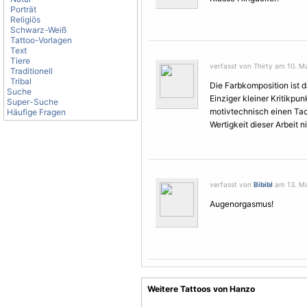
Porträt
Religiös
Schwarz-Weiß
Tattoo-Vorlagen
Text
Tiere
verfasst von Thirty am 10. Ma
Traditionell
Tribal
Die Farbkomposition ist
Suche
Einziger kleiner Kritikpun
Super-Suche
motivtechnisch einen Tac
Häufige Fragen
Wertigkeit dieser Arbeit n
verfasst von
Bibibl
am 13. Mai
Augenorgasmus!
Weitere Tattoos von Hanzo