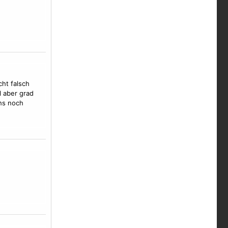
cht falsch
l aber grad
hs noch