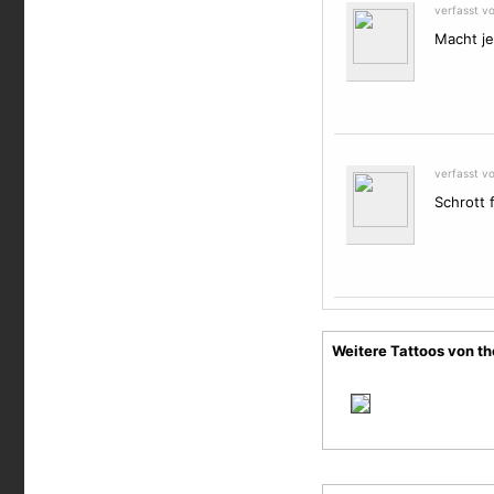
verfasst v
Macht je
verfasst v
Schrott 
Weitere Tattoos von t