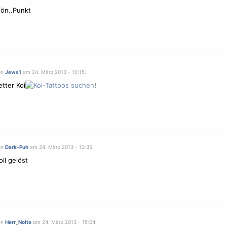
ön..Punkt
on
Jews1
am 24. März 2013 - 10:15.
etter Koi
!
on
Dark-Puh
am 24. März 2013 - 13:35.
oll gelöst
on
Herr_Nolte
am 24. März 2013 - 15:04.