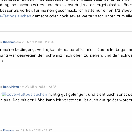
dung: so machen wir es. und das siehst du jetzt am ergebniss! schöne
el besser als vorher, für meinen geschmack. ich hätte nur einen 1/2 Sleev
gemacht oder noch etwas weiter nach unten zum ell
on
thoemes
am 23. März 2013 - 23:28.
 meine bedingung, wollte/konnte es beruflich nicht über ellenbogen 
ösung war deswegen den schwanz nach oben zu ziehen, und den schwa
en.
on
DestyNova
am 23. März 2013 - 23:35.
r
richtig gut gelungen, und sieht auch sonst s
ch aus. Das mit der Höhe kann ich verstehen, ist auch gut gelöst worden
on
Fiveace
am 23. März 2013 - 23:57.