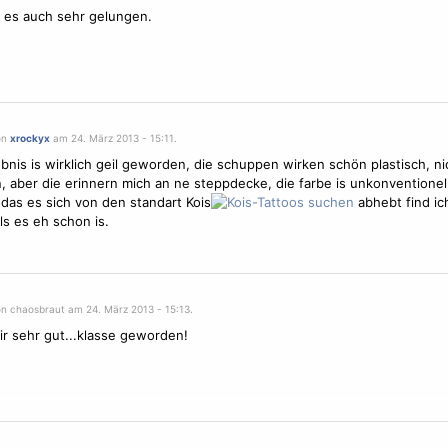
e es auch sehr gelungen.
on
xrockyx
am 24. März 2013 - 15:11.
bnis is wirklich geil geworden, die schuppen wirken schön plastisch, ni
, aber die erinnern mich an ne steppdecke, die farbe is unkonventionel
das es sich von den standart Kois
abhebt find ic
ls es eh schon is.
on chaosbraut am 24. März 2013 - 15:13.
mir sehr gut...klasse geworden!