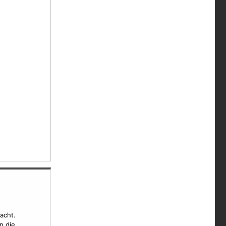
acht.
n die