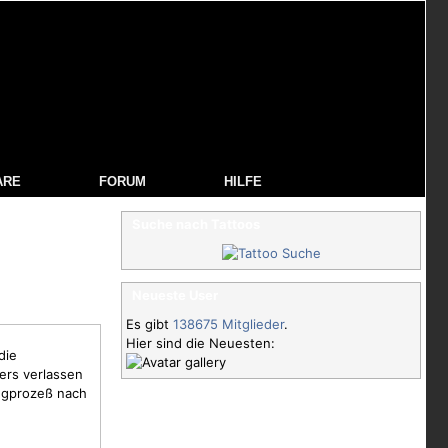
ARE
FORUM
HILFE
Suche nach Tattoos
Neueste User
Es gibt
138675 Mitglieder
.
Hier sind die Neuesten:
die
ers verlassen
ungprozeß nach