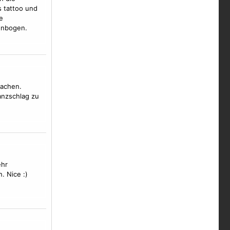
s tattoo und
e
enbogen.
machen.
nzschlag zu
ehr
. Nice :)