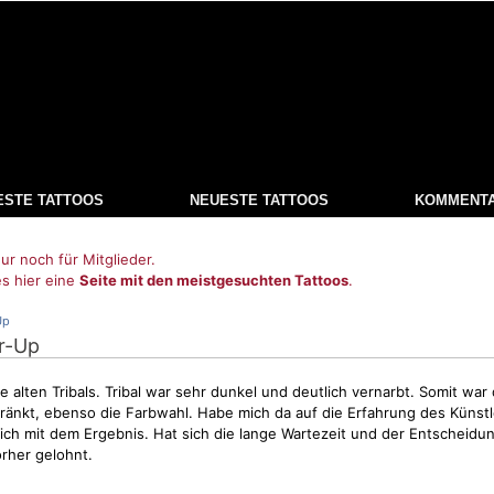
ESTE TATTOOS
NEUESTE TATTOOS
KOMMENT
ur noch für Mitglieder.
es hier eine
Seite mit den meistgesuchten Tattoos
.
Up
er-Up
 alten Tribals.
Tribal
war sehr dunkel und deutlich vernarbt. Somit war 
änkt, ebenso die Farbwahl. Habe mich da auf die Erfahrung des Künstl
lich mit dem Ergebnis. Hat sich die lange Wartezeit und der Entscheid
orher gelohnt.