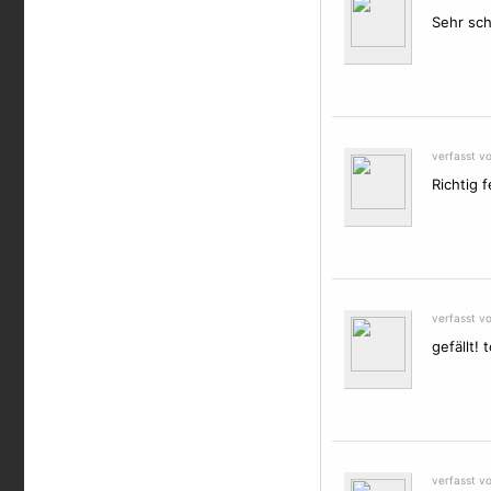
Sehr sch
verfasst v
Richtig f
verfasst v
gefällt! t
verfasst v