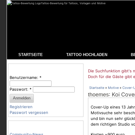
Tattoo-Bewertung für Tattoos, Vorlagen und Motive
STARTSEITE
TATTOO HOCHLADEN
B
Benutzeranmeldung
Die Suchfunktion gibt's n
Doch für die Gäste gibt 
Benutzername:
*
Startseite
»
Motive
»
Cover-
Passwort:
*
: Koi Cov
thoemes
Registrieren
Cover-Up eines 13 Jahre
Passwort vergessen
Motivsuche sehr beschr
und bin nun sehr glück
dem richtigen Studio v
Tattoo-Kategorien
Community-News
Kosten ~900 euro