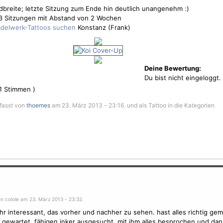
reite; letzte Sitzung zum Ende hin deutlich unangenehm :)
 3 Sitzungen mit Abstand von 2 Wochen
Konstanz (Frank)
Deine Bewertung:
Du bist nicht eingeloggt.
1
Stimmen )
fasst von
thoemes
am 23. März 2013 - 23:16. und als Tattoo in die Kategorien
n colole am 23. März 2013 - 23:32.
ehr interessant, das vorher und nachher zu sehen. hast alles richtig gem
 gewartet, fähigen inker ausgesucht, mit ihm alles besprochen und dan