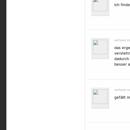
Ich find
verfasst v
das erge
verstehn
dadurch 
besser a
verfasst v
gefällt 