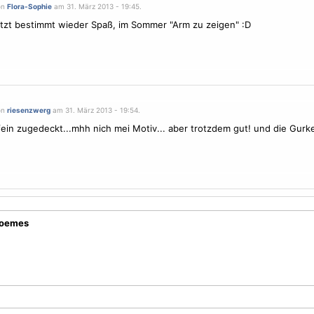
on
Flora-Sophie
am 31. März 2013 - 19:45.
tzt bestimmt wieder Spaß, im Sommer "Arm zu zeigen" :D
on
riesenzwerg
am 31. März 2013 - 19:54.
fein zugedeckt...mhh nich mei
Motiv
... aber trotzdem gut! und die Gurk
hoemes