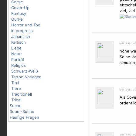
Comic
entschei
Cover-Up
viel, vi
Fantasy
Gurke
Horror und Tod
in progress
Japanisch
Keltisch
verfasst v
Liebe
höhe war
Natur
Seine l
Porträt
simulier
Religiös
Schwarz-Weiß
Tattoo-Vorlagen
Text
Tiere
verfasst v
Traditionell
Als Cove
Tribal
ordentli
Suche
Super-Suche
Häufige Fragen
verfasst v