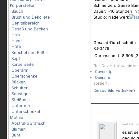
Körperstellen
Schmerzen: Ganze Bandb
Bauch
Dauer: ~10 Stunden in
Brust und Dekolleté
Studio: Nadelwerk
Genitalbereich
Gesäß und Becken
Hals
Hand
Gesamt-Durchschnitt:
Hüfte
8.90476
Knöchel und Fuß
Durchschnitt:
8.905
(
2
Kopf
Körperseite
"Koi Cover-Up" wurde ver
Oberarm
Cover-Up
Oberschenkel
Oberarm
Rücken
sortiert.
Schulter
Dieses Bild verlinken?
Sonstiges
Steißbein
Unterarm
Unterschenkel
Motive
Abstrakt/Grafisch
verfasst vo
Blumen
es ist s
Bunt
geduldig