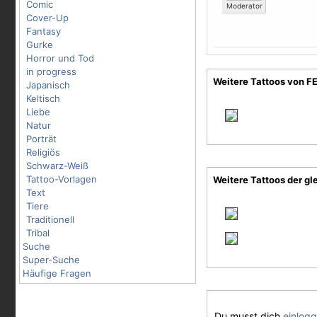
Comic
Moderator
Cover-Up
Fantasy
Gurke
Horror und Tod
in progress
Weitere Tattoos von F
Japanisch
Keltisch
Liebe
Natur
Porträt
Religiös
Schwarz-Weiß
Tattoo-Vorlagen
Weitere Tattoos der gl
Text
Tiere
Traditionell
Tribal
Suche
Super-Suche
Häufige Fragen
Du musst dich
einlog