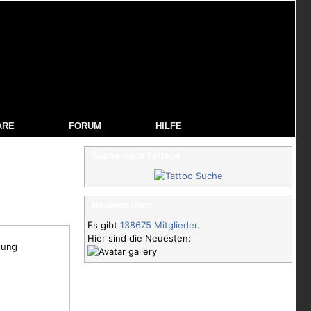
ARE
FORUM
HILFE
Suche nach Tattoos
Neueste User
Es gibt
138675 Mitglieder
.
Hier sind die Neuesten:
tung