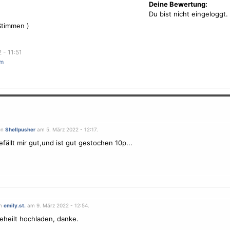
Deine Bewertung:
Du bist nicht eingeloggt.
timmen )
 - 11:51
rm
on
Shellpusher
am 5. März 2022 - 12:17.
efällt mir gut,und ist gut gestochen 10p...
on
emily.st.
am 9. März 2022 - 12:54.
eheilt hochladen, danke.