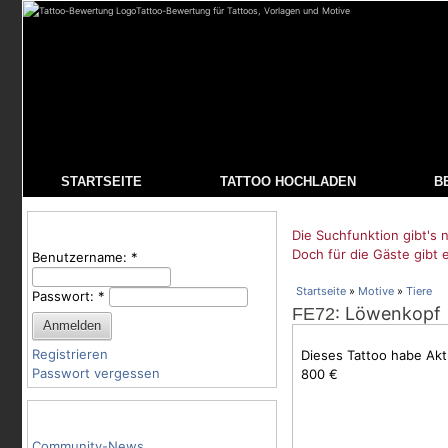
Tattoo-Bewertung für Tattoos, Vorlagen und Motive
STARTSEITE
TATTOO HOCHLADEN
B
Benutzeranmeldung
Die Suchfunktion gibt's n
Doch für die Gäste gibt 
Benutzername:
*
Startseite
»
Motive
»
Tiere
Passwort:
*
: Löwenkopf
FE72
Registrieren
Dieses Tattoo habe Ak
Passwort vergessen
800 €
Tattoo-Kategorien
Community-News