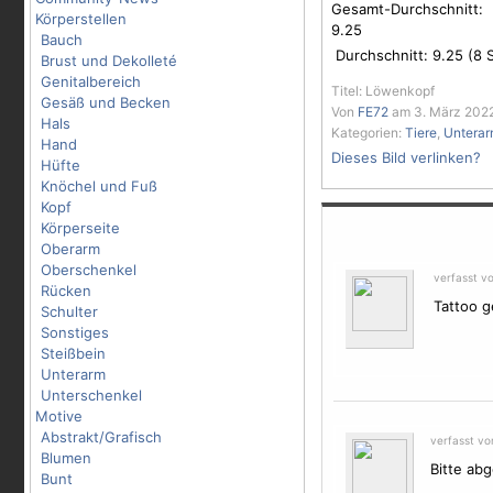
Gesamt-Durchschnitt:
Körperstellen
9.25
Bauch
Durchschnitt:
9.25
(
8
S
Brust und Dekolleté
Genitalbereich
Titel: Löwenkopf
Gesäß und Becken
Von
FE72
am 3. März 2022
Hals
Kategorien:
Tiere
,
Untera
Hand
Dieses Bild verlinken?
Hüfte
Knöchel und Fuß
Kopf
Körperseite
Oberarm
Oberschenkel
verfasst v
Rücken
Tattoo g
Schulter
Sonstiges
Steißbein
Unterarm
Unterschenkel
Motive
Abstrakt/Grafisch
verfasst v
Blumen
Bitte abg
Bunt