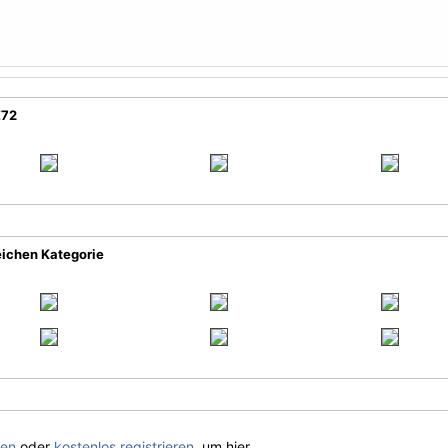
E72
eichen Kategorie
gen
oder
kostenlos registrieren
, um hier