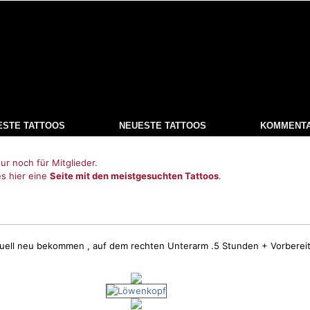
ESTE TATTOOS
NEUESTE TATTOOS
KOMMENT
ur noch für Mitglieder.
es hier eine
Seite mit den meistgesuchten Tattoos
.
tuell neu bekommen , auf dem rechten Unterarm .5 Stunden + Vorberei