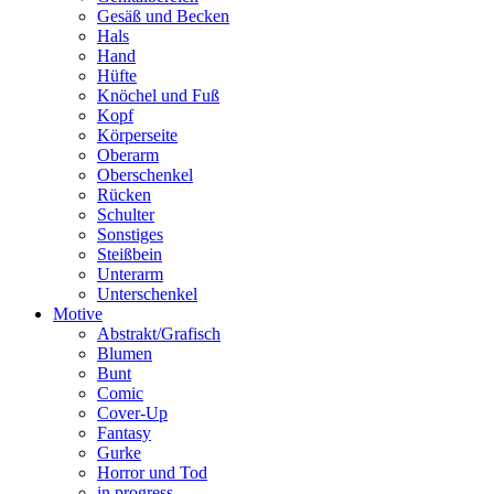
Gesäß und Becken
Hals
Hand
Hüfte
Knöchel und Fuß
Kopf
Körperseite
Oberarm
Oberschenkel
Rücken
Schulter
Sonstiges
Steißbein
Unterarm
Unterschenkel
Motive
Abstrakt/Grafisch
Blumen
Bunt
Comic
Cover-Up
Fantasy
Gurke
Horror und Tod
in progress