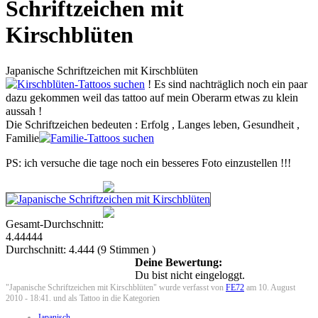
Schriftzeichen mit
Kirschblüten
Japanische Schriftzeichen mit Kirschblüten
! Es sind nachträglich noch ein paar
dazu gekommen weil das tattoo auf mein Oberarm etwas zu klein
aussah !
Die Schriftzeichen bedeuten : Erfolg , Langes leben, Gesundheit ,
Familie
PS: ich versuche die tage noch ein besseres Foto einzustellen !!!
Gesamt-Durchschnitt:
4.44444
Durchschnitt:
4.444
(
9
Stimmen )
Deine Bewertung:
Du bist nicht eingeloggt.
"Japanische Schriftzeichen mit Kirschblüten" wurde verfasst von
FE72
am 10. August
2010 - 18:41. und als Tattoo in die Kategorien
Japanisch