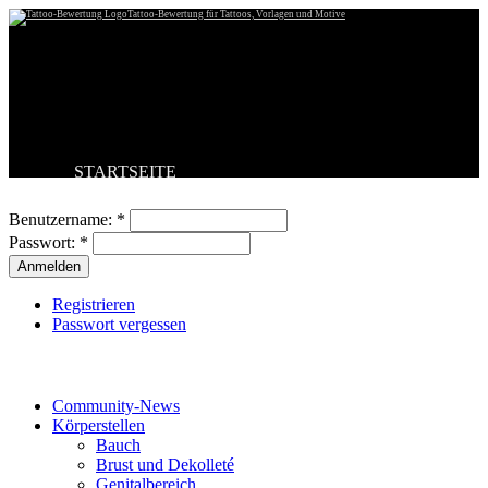
Tattoo-Bewertung für Tattoos, Vorlagen und Motive
STARTSEITE
Benutzeranmeldung
TATTOO HOCHLADEN
BESTE TATTOOS
Benutzername:
*
NEUESTE TATTOOS
Passwort:
*
KOMMENTARE
FORUM
HILFE
Registrieren
Passwort vergessen
Tattoo-Kategorien
Community-News
Körperstellen
Bauch
Brust und Dekolleté
Genitalbereich