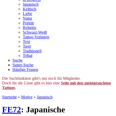
Japanisch
Keltisch
Liebe
Natur
Porträt
Religiös
Schwarz-Weiß
Tattoo-Vorlagen
Text
Tiere
Traditionell
Tribal
Suche
Super-Suche
Häufige Fragen
Die Suchfunktion gibt's nur noch für Mitglieder.
Doch für die Gäste gibt es hier eine
Seite mit den meistgesuchten
Tattoos
.
Startseite
»
Motive
»
Japanisch
FE72
: Japanische