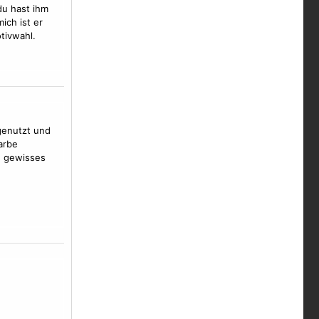
du hast ihm
ich ist er
tivwahl.
genutzt und
arbe
n gewisses