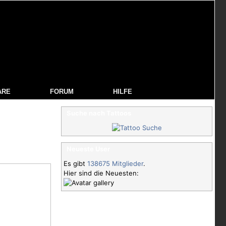
ARE
FORUM
HILFE
Suche nach Tattoos
Neueste User
Es gibt
138675 Mitglieder
.
Hier sind die Neuesten: