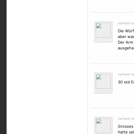
verfasst v
Die Würf
aber was
Der Arm 
ausgehal
verfasst v
30 std f
verfasst v
Grosses 
hatte se