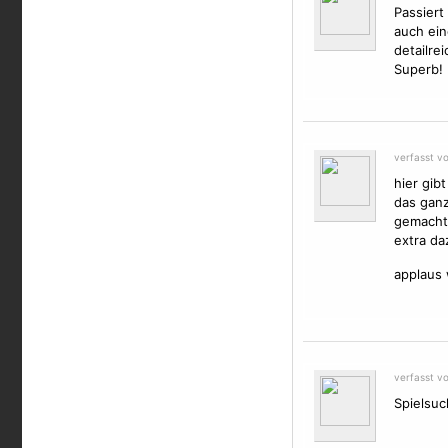
Passiert
auch ein
detailre
Superb!
verfasst v
hier gib
das ganz
gemacht 
extra da
applaus 
verfasst v
Spielsuc