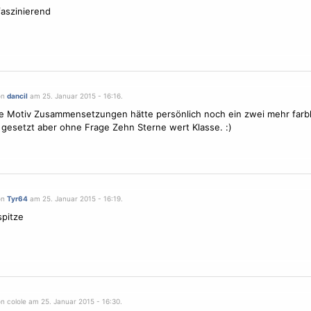
faszinierend
on
dancil
am 25. Januar 2015 - 16:16.
le
Motiv
Zusammensetzungen hätte persönlich noch ein zwei mehr farbl
 gesetzt aber ohne Frage Zehn
Sterne
wert Klasse. :)
on
Tyr64
am 25. Januar 2015 - 16:19.
spitze
n colole am 25. Januar 2015 - 16:30.