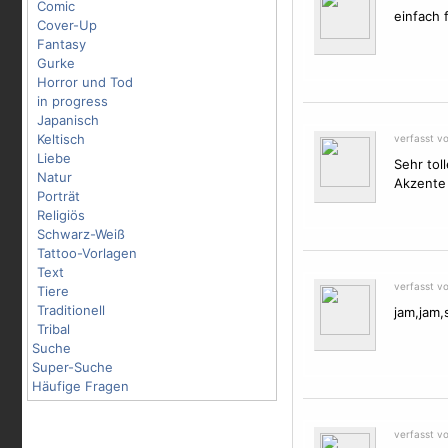
Comic
einfach 
Cover-Up
Fantasy
Gurke
Horror und Tod
in progress
Japanisch
Keltisch
verfasst v
Liebe
Sehr tol
Natur
Akzente
Porträt
Religiös
Schwarz-Weiß
Tattoo-Vorlagen
Text
verfasst v
Tiere
Traditionell
jam,jam,
Tribal
Suche
Super-Suche
Häufige Fragen
verfasst vo