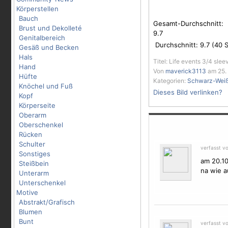
Körperstellen
Bauch
Gesamt-Durchschnitt:
Brust und Dekolleté
9.7
Genitalbereich
Durchschnitt:
9.7
(
40
S
Gesäß und Becken
Hals
Titel: Life events 3/4 slee
Hand
Von
maverick3113
am 25. 
Hüfte
Kategorien:
Schwarz-Wei
Knöchel und Fuß
Dieses Bild verlinken?
Kopf
Körperseite
Oberarm
Oberschenkel
Rücken
Schulter
verfasst v
Sonstiges
am 20.10
Steißbein
na wie a
Unterarm
Unterschenkel
Motive
Abstrakt/Grafisch
Blumen
Bunt
verfasst v