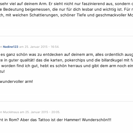
 sehr viel auf deinem Arm. Er sieht nicht nur faszinierend aus, sondern 
e Bedeutung beigemessen, die nur für dich lesbar und wichtig ist. Für m
ich, mit weichen Schattierungen, schöner Tiefe und geschmackvoller Mo
on
Nadine123
am 25. Januar 2015 - 16:54.
t es ganz schön was zu entdecken auf deinem arm, alles ordentlich aus
e in guter qualität! das die karten, pokerchips und die billardkugel mit f
worden find ich gut, hebt es schön herraus und gibt dem arm noch ei
zu!
wundervoller arm!
on Muckimaus am 25. Januar 2015 - 20:05.
ht in Rom? Aber das Tattoo ist der Hammer! Wunderschön!!!