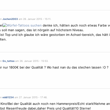
on
Jochen2003
am 26. Januar 2015 - 15:11.
el
denke ich, hätten auch noch etwas Farbe v
 soll man sagen, das ist nörgeln auf höchstem Niveau.
ist Top und ich glaube ich wäre gestorben im Achsel-bereich, das hätt i
ten.
on
Gs_tattoo
am 26. Januar 2015 - 15:53.
ür nur 1800€ bei der Qualität ? Wo hast nan du das stechen lassen :O ?
on
eddi1234
am 27. Januar 2015 - 17:46.
Kino!Bei der Qualität auch noch nen Hammerpreis!Echt stark!Nehme an,
lbst Riesenfreude dabei,daher Preis und Qualität!10
Sterne
!