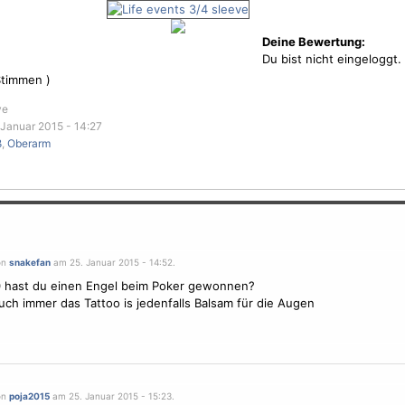
Deine Bewertung:
Du bist nicht eingeloggt.
timmen )
ve
Januar 2015 - 14:27
ß
,
Oberarm
on
snakefan
am 25. Januar 2015 - 14:52.
 hast du einen
Engel
beim Poker gewonnen?
uch immer das Tattoo is jedenfalls Balsam für die Augen
on
poja2015
am 25. Januar 2015 - 15:23.