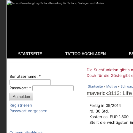
Tattoo-Bewertung für Tattoos, Vorlagen und Motive
STARTSEITE
TATTOO HOCHLADEN
B
Benutzeranmeldung
Die Suchfunktion gibt's n
Doch für die Gäste gibt 
Benutzername:
*
Startseite
»
Motive
»
Schwar
Passwort:
*
: Lif
maverick3113
Registrieren
Fertig in 09/2014
Passwort vergessen
rd. 30 Std.
Kosten ca. EUR 1.800
Stellt die wichtigsten 
Tattoo-Kategorien
Community-News