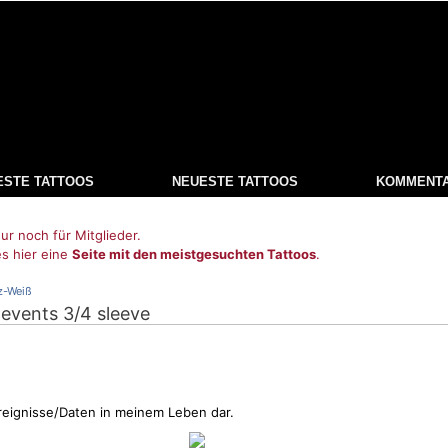
ESTE TATTOOS
NEUESTE TATTOOS
KOMMENT
ur noch für Mitglieder.
es hier eine
Seite mit den meistgesuchten Tattoos
.
z-Weiß
e events 3/4 sleeve
Ereignisse/Daten in meinem Leben dar.