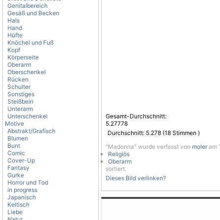
Genitalbereich
Gesäß und Becken
Hals
Hand
Hüfte
Knöchel und Fuß
Kopf
Körperseite
Oberarm
Oberschenkel
Rücken
Schulter
Sonstiges
Steißbein
Unterarm
Unterschenkel
Gesamt-Durchschnitt:
Motive
5.27778
Abstrakt/Grafisch
Durchschnitt:
5.278
(
18
Stimmen )
Blumen
Bunt
"Madonna" wurde verfasst von
moler
am 1
Comic
Religiös
Cover-Up
Oberarm
Fantasy
sortiert.
Gurke
Dieses Bild verlinken?
Horror und Tod
in progress
Japanisch
Keltisch
Liebe
Natur