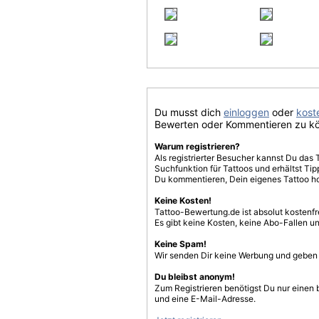
Du musst dich
einloggen
oder
koste
Bewerten oder Kommentieren zu k
Warum registrieren?
Als registrierter Besucher kannst Du das 
Suchfunktion für Tattoos und erhältst T
Du kommentieren, Dein eigenes Tattoo h
Keine Kosten!
Tattoo-Bewertung.de ist absolut kostenf
Es gibt keine Kosten, keine Abo-Fallen u
Keine Spam!
Wir senden Dir keine Werbung und geben D
Du bleibst anonym!
Zum Registrieren benötigst Du nur einen
und eine E-Mail-Adresse.