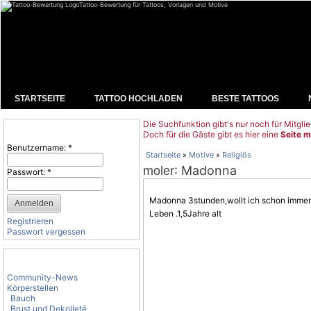
Tattoo-Bewertung für Tattoos, Vorlagen und Motive
STARTSEITE
TATTOO HOCHLADEN
BESTE TATTOOS
Die Suchfunktion gibt's nur noch für Mitglie
Benutzeranmeldung
Doch für die Gäste gibt es hier eine
Seite m
Benutzername:
*
Startseite
»
Motive
»
Religiös
: Madonna
moler
Passwort:
*
Madonna 3stunden,wollt ich schon immer h
Leben .1,5Jahre alt
Registrieren
Passwort vergessen
Tattoo-Kategorien
Community-News
Körperstellen
Bauch
Brust und Dekolleté