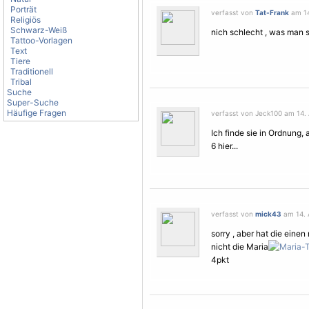
Porträt
verfasst von
Tat-Frank
am 14.
Religiös
Schwarz-Weiß
nich schlecht , was man s
Tattoo-Vorlagen
Text
Tiere
Traditionell
Tribal
Suche
Super-Suche
Häufige Fragen
verfasst von Jeck100 am 14. A
Ich finde sie in Ordnung, 
6 hier...
verfasst von
mick43
am 14. A
sorry , aber hat die einen
nicht die Maria
4pkt