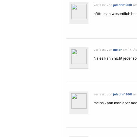
verfasst von
julschn1990
am 
hätte man wesentlich be
verfasst von
moler
am 14. Apr
Na es kann nicht jeder so
verfasst von
julschn1990
am 
meins kann man aber noch