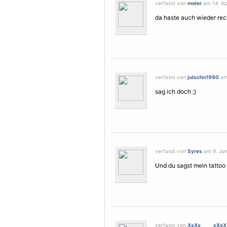
verfasst von
moler
am 14. Apr
da haste auch wieder rec
verfasst von
julschn1990
am 
sag ich doch ;)
verfasst von
Syres
am 9. Jun
Und du sagst mein tattoo 
verfasst von
XxXx_____xXxX