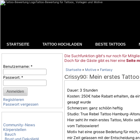
Tattoo-Bewertung für Tattoos, Vorlagen und Motive
STARTSEITE
TATTOO HOCHLADEN
BESTE TATTOOS
Die Suchfunktion gibt's nur noch für Mitglie
Benutzeranmeldung
Doch für die Gäste gibt es hier eine
Seite m
Benutzername:
*
Startseite
»
Motive
»
Fantasy
: Mein erstes Tattoo
Crissy90
Passwort:
*
Dauer: 3 Stunden
Kosten: 250€ habe Rabatt erhalten, da ei
Registrieren
gesagt wurde
Passwort vergessen
Schmerzen: ganz schöön heftig
Studio: True Rebel Tattoo Hamburg-Alton
Tattoo-Kategorien
Hier seht ihr mein erstes Tattoo,
Motiv
sel
Community-News
vom Tattoowierer!
Körperstellen
Motiv hat eine grosse Bedetung für mich
Bauch
mir Zeit gelassen mit der Entscheidung a
Brust und Dekolleté