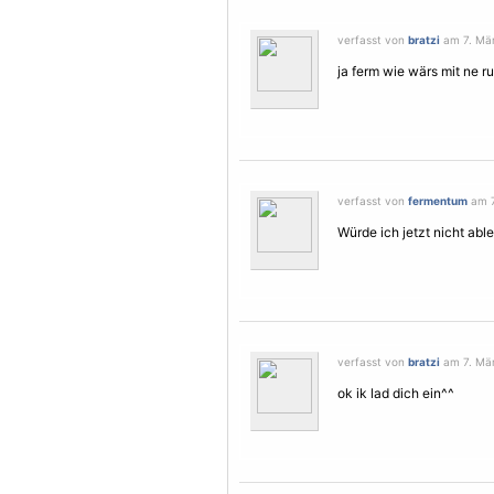
verfasst von
bratzi
am 7. Mär
ja ferm wie wärs mit ne 
verfasst von
fermentum
am 7
Würde ich jetzt nicht abl
verfasst von
bratzi
am 7. Mär
ok ik lad dich ein^^