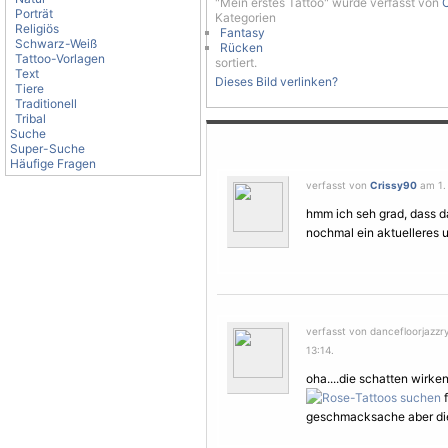
"Mein erstes Tattoo" wurde verfasst von
Porträt
Kategorien
Religiös
Fantasy
Schwarz-Weiß
Rücken
Tattoo-Vorlagen
sortiert.
Text
Dieses Bild verlinken?
Tiere
Traditionell
Tribal
Suche
Super-Suche
Häufige Fragen
verfasst von
Crissy90
am 1. 
hmm ich seh grad, dass das
nochmal ein aktuelleres u
verfasst von dancefloorjazz
13:14.
oha....die schatten wirken
f
geschmacksache aber di