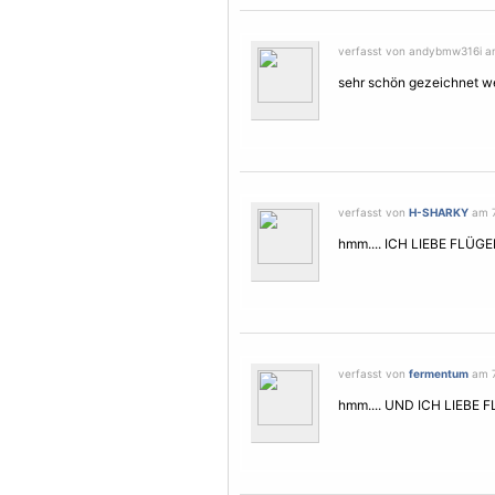
verfasst von andybmw316i am
sehr schön gezeichnet we
verfasst von
H-SHARKY
am 7
hmm.... ICH LIEBE FLÜG
verfasst von
fermentum
am 7
hmm.... UND ICH LIEBE