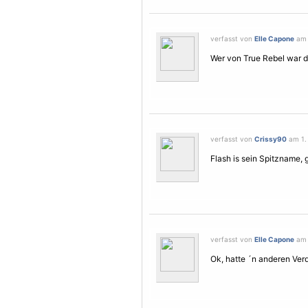
verfasst von
Elle Capone
am 
Wer von True Rebel war 
verfasst von
Crissy90
am 1. 
Flash is sein Spitzname, 
verfasst von
Elle Capone
am 
Ok, hatte ´n anderen Verd