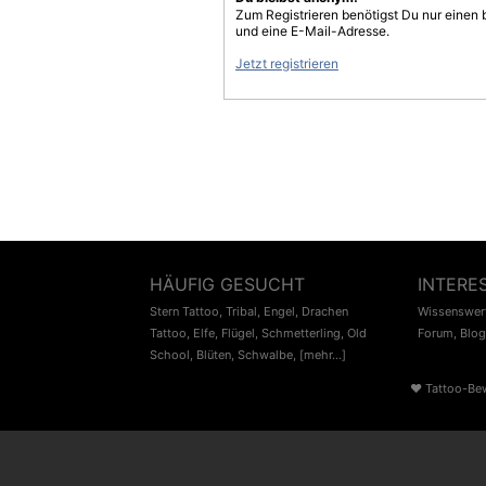
Zum Registrieren benötigst Du nur einen
und eine E-Mail-Adresse.
Jetzt registrieren
HÄUFIG GESUCHT
INTERE
Stern Tattoo
,
Tribal
,
Engel
,
Drachen
Wissenswert
Tattoo
,
Elfe
,
Flügel
,
Schmetterling
,
Old
Forum
,
Blog
School
,
Blüten
,
Schwalbe
,
[mehr...]
♥
Tattoo-Be