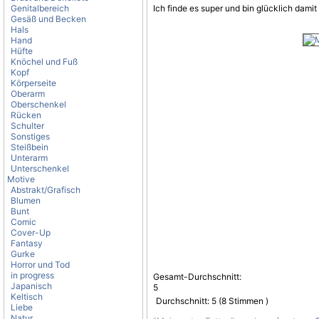
Genitalbereich
Ich finde es super und bin glücklich damit 
Gesäß und Becken
Hals
Hand
Hüfte
Knöchel und Fuß
Kopf
Körperseite
Oberarm
Oberschenkel
Rücken
Schulter
Sonstiges
Steißbein
Unterarm
Unterschenkel
Motive
Abstrakt/Grafisch
Blumen
Bunt
Comic
Cover-Up
Fantasy
Gurke
Horror und Tod
in progress
Gesamt-Durchschnitt:
Japanisch
5
Keltisch
Durchschnitt:
5
(
8
Stimmen )
Liebe
Natur