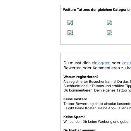
Weitere Tattoos der gleichen Kategorie
Du musst dich
einloggen
oder
koste
Bewerten oder Kommentieren zu k
Warum registrieren?
Als registrierter Besucher kannst Du das 
Suchfunktion für Tattoos und erhältst T
Du kommentieren, Dein eigenes Tattoo h
Keine Kosten!
Tattoo-Bewertung.de ist absolut kostenf
Es gibt keine Kosten, keine Abo-Fallen u
Keine Spam!
Wir senden Dir keine Werbung und geben D
Du bleibst anonym!