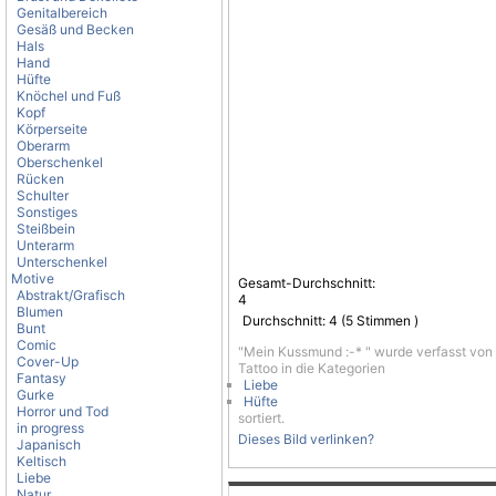
Genitalbereich
Gesäß und Becken
Hals
Hand
Hüfte
Knöchel und Fuß
Kopf
Körperseite
Oberarm
Oberschenkel
Rücken
Schulter
Sonstiges
Steißbein
Unterarm
Unterschenkel
Motive
Gesamt-Durchschnitt:
Abstrakt/Grafisch
4
Blumen
Durchschnitt:
4
(
5
Stimmen )
Bunt
Comic
"Mein Kussmund :-* " wurde verfasst von
Cover-Up
Tattoo in die Kategorien
Fantasy
Liebe
Gurke
Hüfte
Horror und Tod
sortiert.
in progress
Dieses Bild verlinken?
Japanisch
Keltisch
Liebe
Natur