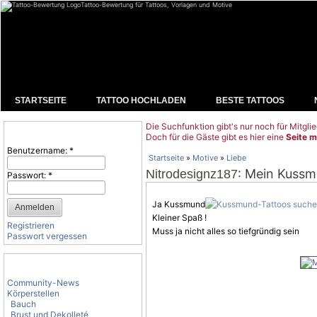
Tattoo-Bewertung für Tattoos, Vorlagen und Motive
STARTSEITE
TATTOO HOCHLADEN
BESTE TATTOOS
Die Suchfunktion gibt's nur noch für Mitglie
Benutzeranmeldung
Doch für die Gäste gibt es hier eine
Seite m
Benutzername:
*
Startseite
»
Motive
»
Liebe
: Mein Kussm
Nitrodesignz187
Passwort:
*
Ja Kussmund
Kleiner Spaß !
Registrieren
Muss ja nicht alles so tiefgründig sein
Passwort vergessen
Tattoo-Kategorien
Community-News
Körperstellen
Bauch
Brust und Dekolleté