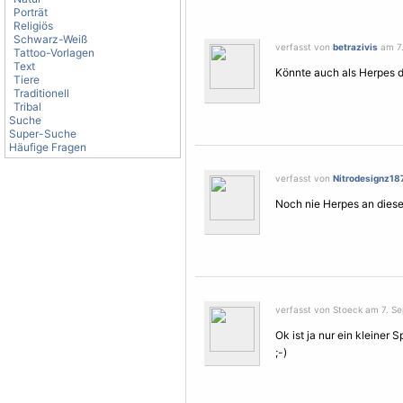
Porträt
Religiös
Schwarz-Weiß
verfasst von
betrazivis
am 7.
Tattoo-Vorlagen
Text
Könnte auch als Herpes 
Tiere
Traditionell
Tribal
Suche
Super-Suche
Häufige Fragen
verfasst von
Nitrodesignz18
Noch nie Herpes an dieser
verfasst von Stoeck am 7. Se
Ok ist ja nur ein kleiner
;-)