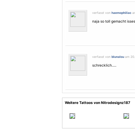
verfasst von
haemophiliac
am
naja so toll gemacht isses
verfasst von
blunalou
am 20. 
schrecklich.....
Weitere Tattoos von Nitrodesignz187