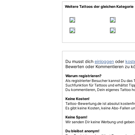
Weitere Tattoos der gleichen Kategorie
Du musst dich
einloggen
oder
koste
Bewerten oder Kommentieren zu k
Warum registrieren?
Als registrierter Besucher kannst Du das 
Suchfunktion für Tattoos und erhältst T
Du kommentieren, Dein eigenes Tattoo h
Keine Kosten!
Tattoo-Bewertung.de ist absolut kostenf
Es gibt keine Kosten, keine Abo-Fallen u
Keine Spam!
Wir senden Dir keine Werbung und geben D
Du bleibst anonym!