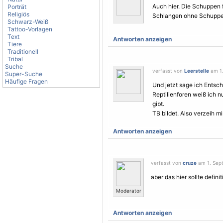
Auch hier. Die Schuppen f
Porträt
Religiös
Schlangen ohne Schupp
Schwarz-Weiß
Tattoo-Vorlagen
Text
Antworten anzeigen
Tiere
Traditionell
Tribal
Suche
verfasst von
Leerstelle
am 1.
Super-Suche
Häufige Fragen
Und jetzt sage ich Ents
Reptilienforen weiß ich 
gibt.
TB bildet. Also verzeih m
Antworten anzeigen
verfasst von
cruze
am 1. Sept
aber das hier sollte definit
Moderator
Antworten anzeigen