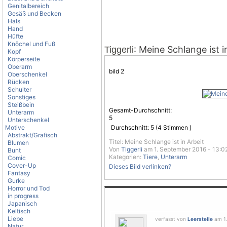
Genitalbereich
Gesäß und Becken
Hals
Hand
Hüfte
Knöchel und Fuß
: Meine Schlange ist i
Tiggerli
Kopf
Körperseite
Oberarm
bild 2
Oberschenkel
Rücken
Schulter
Sonstiges
Steißbein
Gesamt-Durchschnitt:
Unterarm
5
Unterschenkel
Motive
Durchschnitt:
5
(
4
Stimmen )
Abstrakt/Grafisch
Titel: Meine Schlange ist in Arbeit
Blumen
Von
Tiggerli
am 1. September 2016 - 13:0
Bunt
Kategorien:
Tiere
,
Unterarm
Comic
Cover-Up
Dieses Bild verlinken?
Fantasy
Gurke
Horror und Tod
in progress
Japanisch
Keltisch
Liebe
verfasst von
Leerstelle
am 1.
Natur