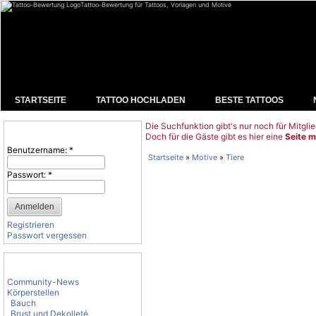
Tattoo-Bewertung für Tattoos, Vorlagen und Motive
STARTSEITE
TATTOO HOCHLADEN
BESTE TATTOOS
Die Suchfunktion gibt's nur noch für Mitglie
Benutzeranmeldung
Doch für die Gäste gibt es hier eine
Seite m
Benutzername:
*
Startseite
»
Motive
»
Tiere
Passwort:
*
Registrieren
Passwort vergessen
Tattoo-Kategorien
Community-News
Körperstellen
Bauch
Brust und Dekolleté