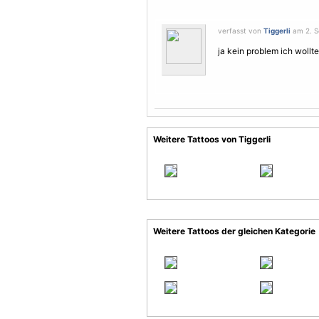
verfasst von
Tiggerli
am 2. S
ja kein problem ich wollt
Weitere Tattoos von Tiggerli
Weitere Tattoos der gleichen Kategorie