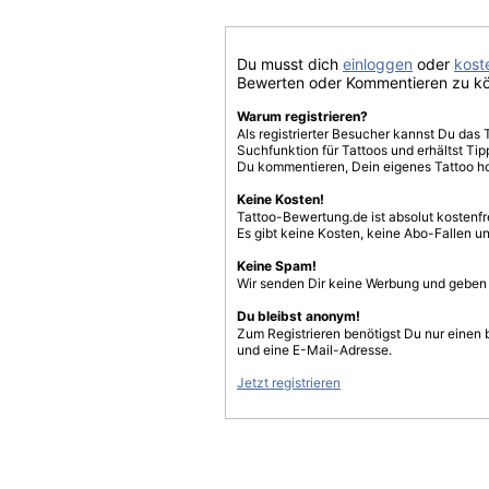
Du musst dich
einloggen
oder
koste
Bewerten oder Kommentieren zu k
Warum registrieren?
Als registrierter Besucher kannst Du das 
Suchfunktion für Tattoos und erhältst T
Du kommentieren, Dein eigenes Tattoo h
Keine Kosten!
Tattoo-Bewertung.de ist absolut kostenf
Es gibt keine Kosten, keine Abo-Fallen u
Keine Spam!
Wir senden Dir keine Werbung und geben D
Du bleibst anonym!
Zum Registrieren benötigst Du nur einen
und eine E-Mail-Adresse.
Jetzt registrieren