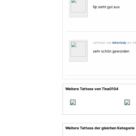
6p sieht gut aus
verfasst von
bikerlady
am 24.
sehr schön geworden
Weitere Tattoos von Tina0104
Weitere Tattoos der gleichen Kategorie