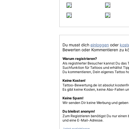
Du musst dich
einloggen
oder
koste
Bewerten oder Kommentieren zu k
Warum registrieren?
Als registrierter Besucher kannst Du das 
Suchfunktion für Tattoos und erhältst T
Du kommentieren, Dein eigenes Tattoo h
Keine Kosten!
Tattoo-Bewertung.de ist absolut kostenf
Es gibt keine Kosten, keine Abo-Fallen u
Keine Spam!
Wir senden Dir keine Werbung und geben D
Du bleibst anonym!
Zum Registrieren benötigst Du nur einen
und eine E-Mail-Adresse.
Jetzt registrieren