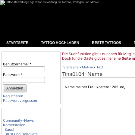
Tattoo-Bewertung für Tattoos, Vorlagen und Motive
STARTSEITE
TATTOO HOCHLADEN
BESTE TATTOOS
Die Suchfunktion gibt's nur noch für Mitglie
Benutzeranmeldung
Doch für die Gäste gibt es hier eine
Seite m
Benutzername:
*
Startseite
»
Motive
»
Text
: Name
Tina0104
Passwort:
*
Name meiner Frau,kostete 120€uro,
Registrieren
Passwort vergessen
Tattoo-Kategorien
Community-News
Körperstellen
Bauch
Brust und Dekolleté