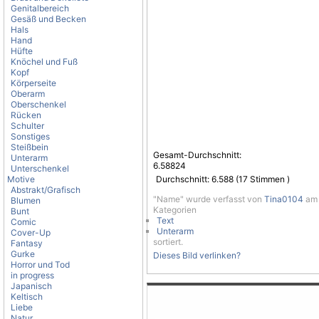
Genitalbereich
Gesäß und Becken
Hals
Hand
Hüfte
Knöchel und Fuß
Kopf
Körperseite
Oberarm
Oberschenkel
Rücken
Schulter
Sonstiges
Steißbein
Gesamt-Durchschnitt:
Unterarm
6.58824
Unterschenkel
Motive
Durchschnitt:
6.588
(
17
Stimmen )
Abstrakt/Grafisch
"Name" wurde verfasst von
Tina0104
am 
Blumen
Kategorien
Bunt
Text
Comic
Unterarm
Cover-Up
sortiert.
Fantasy
Gurke
Dieses Bild verlinken?
Horror und Tod
in progress
Japanisch
Keltisch
Liebe
Natur