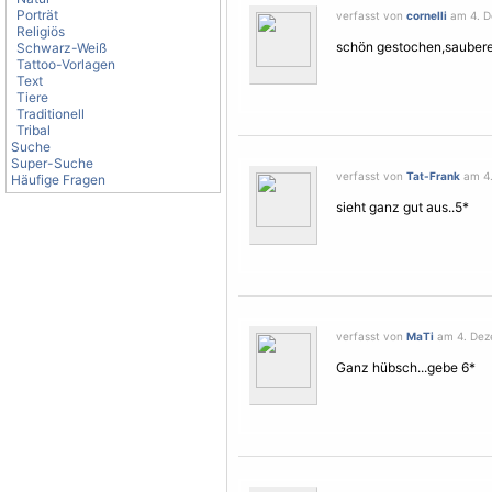
Porträt
verfasst von
cornelli
am 4. D
Religiös
schön gestochen,saubere 
Schwarz-Weiß
Tattoo-Vorlagen
Text
Tiere
Traditionell
Tribal
Suche
Super-Suche
verfasst von
Tat-Frank
am 4.
Häufige Fragen
sieht ganz gut aus..5*
verfasst von
MaTi
am 4. Deze
Ganz hübsch...gebe 6*