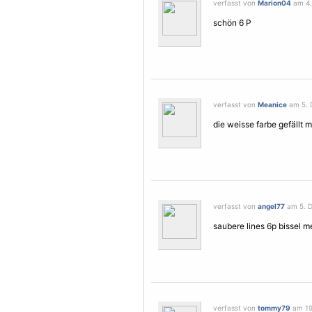
verfasst von
Marion04
am 4.
schön 6 P
verfasst von
Meanice
am 5. 
die weisse farbe gefällt m
verfasst von
angel77
am 5. D
saubere lines 6p bissel m
verfasst von
tommy79
am 19