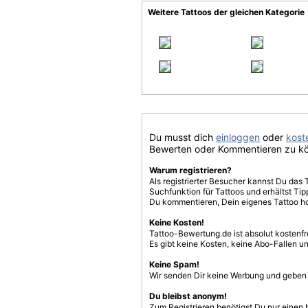
Weitere Tattoos der gleichen Kategorie
Du musst dich
einloggen
oder
koste
Bewerten oder Kommentieren zu k
Warum registrieren?
Als registrierter Besucher kannst Du das 
Suchfunktion für Tattoos und erhältst T
Du kommentieren, Dein eigenes Tattoo h
Keine Kosten!
Tattoo-Bewertung.de ist absolut kostenf
Es gibt keine Kosten, keine Abo-Fallen u
Keine Spam!
Wir senden Dir keine Werbung und geben D
Du bleibst anonym!
Zum Registrieren benötigst Du nur einen