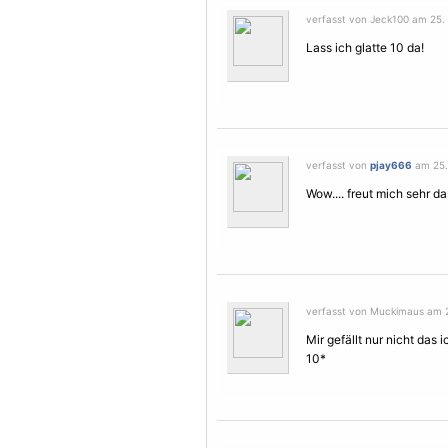
verfasst von Jeck100 am 25.
Lass ich glatte 10 da!
verfasst von
pjay666
am 25.
Wow.... freut mich sehr d
verfasst von Muckimaus am 
Mir gefällt nur nicht das i
10*