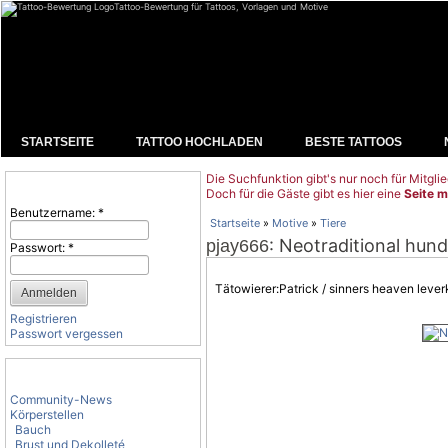
Tattoo-Bewertung für Tattoos, Vorlagen und Motive
STARTSEITE
TATTOO HOCHLADEN
BESTE TATTOOS
Die Suchfunktion gibt's nur noch für Mitglie
Benutzeranmeldung
Doch für die Gäste gibt es hier eine
Seite m
Benutzername:
*
Startseite
»
Motive
»
Tiere
: Neotraditional hund
pjay666
Passwort:
*
Tätowierer:Patrick / sinners heaven leve
Registrieren
Passwort vergessen
Tattoo-Kategorien
Community-News
Körperstellen
Bauch
Brust und Dekolleté