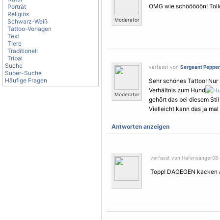
OMG wie schööööön! Tolle
Porträt
Religiös
Moderator
Schwarz-Weiß
Tattoo-Vorlagen
Text
Tiere
Traditionell
Tribal
Suche
verfasst von
Sergeant Pepper
Super-Suche
Häufige Fragen
Sehr schönes Tattoo! Nur 
Verhältnis zum Hund
Moderator
gehört das bei diesem Stil
Vielleicht kann das ja mal
Antworten anzeigen
verfasst von Hafensänger08 
Topp! DAGEGEN kacken all