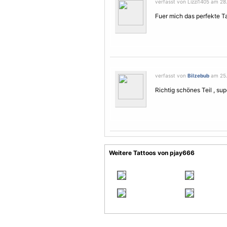
verfasst von Lizzi1405 am 28
Fuer mich das perfekte T
verfasst von
Bilzebub
am 25.
Richtig schönes Teil , s
Weitere Tattoos von pjay666