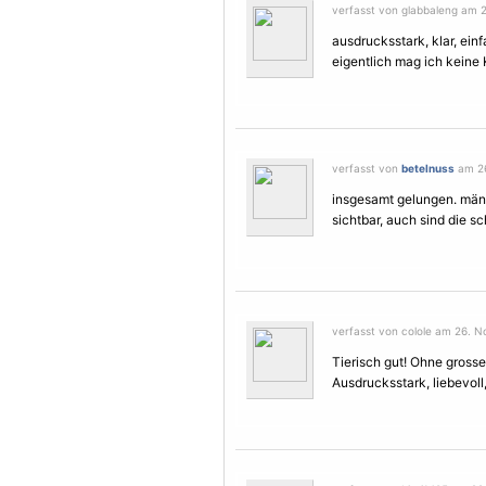
verfasst von glabbaleng am 
ausdrucksstark, klar, ein
eigentlich mag ich keine
verfasst von
betelnuss
am 26
insgesamt gelungen. män
sichtbar, auch sind die s
verfasst von colole am 26. N
Tierisch gut! Ohne gros
Ausdrucksstark, liebevoll