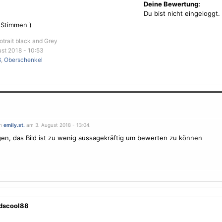
Deine Bewertung:
Du bist nicht eingeloggt.
Stimmen )
Potrait black and Grey
st 2018 - 10:53
ß
,
Oberschenkel
on
emily.st.
am 3. August 2018 - 13:04.
en, das Bild ist zu wenig aussagekräftig um bewerten zu können
ldscool88