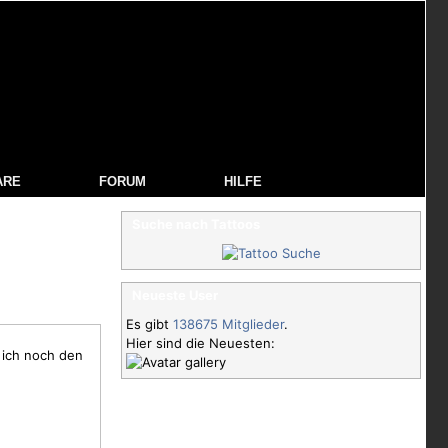
ARE
FORUM
HILFE
Suche nach Tattoos
Neueste User
Es gibt
138675 Mitglieder
.
Hier sind die Neuesten:
 ich noch den