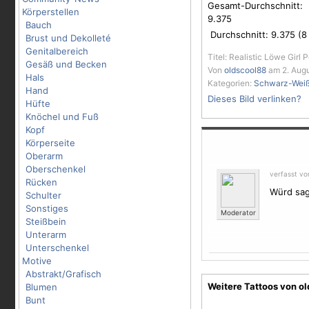
Gesamt-Durchschnitt:
Körperstellen
9.375
Bauch
Durchschnitt:
9.375
(
8
Brust und Dekolleté
Genitalbereich
Titel: Realistic Löwe Girl 
Gesäß und Becken
Von
oldscool88
am 2. Augu
Hals
Kategorien:
Schwarz-Wei
Hand
Dieses Bild verlinken?
Hüfte
Knöchel und Fuß
Kopf
Körperseite
Oberarm
Oberschenkel
verfasst v
Rücken
Würd sag
Schulter
Sonstiges
Moderator
Steißbein
Unterarm
Unterschenkel
Motive
Abstrakt/Grafisch
Weitere Tattoos von o
Blumen
Bunt