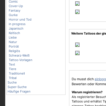
Comic
Cover-Up
Fantasy
Gurke
Horror und Tod
in progress
Japanisch
Keltisch
Weitere Tattoos der gl
Liebe
Natur
Porträt
Religiös
Schwarz-Weiß
Tattoo-Vorlagen
Text
Tiere
Traditionell
Tribal
Du musst dich
einlog
Suche
Bewerten oder Komme
Super-Suche
Häufige Fragen
Warum registrieren?
Als registrierter Besu
Tattoos und erhältst 
eigenes Tattoo hochla