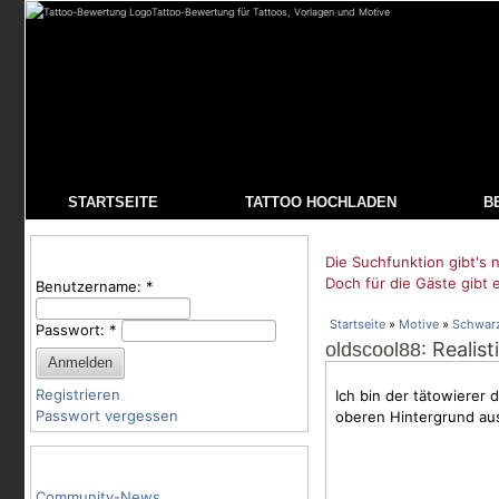
Tattoo-Bewertung für Tattoos, Vorlagen und Motive
STARTSEITE
TATTOO HOCHLADEN
B
Benutzeranmeldung
Die Suchfunktion gibt's n
Doch für die Gäste gibt 
Benutzername:
*
Startseite
»
Motive
»
Schwar
Passwort:
*
: Realis
oldscool88
Registrieren
Ich bin der tätowierer
Passwort vergessen
oberen Hintergrund aus
Tattoo-Kategorien
Community-News