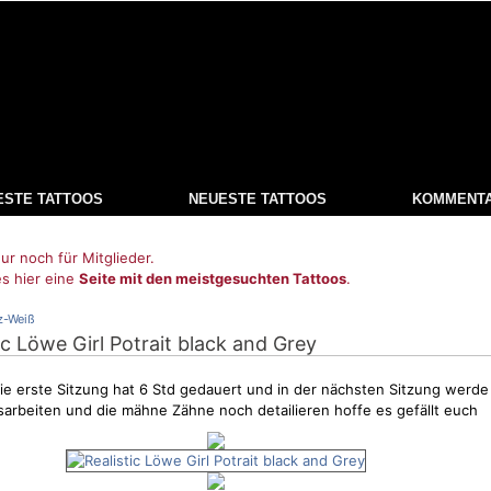
ESTE TATTOOS
NEUESTE TATTOOS
KOMMENT
ur noch für Mitglieder.
es hier eine
Seite mit den meistgesuchten Tattoos
.
z-Weiß
tic Löwe Girl Potrait black and Grey
 die erste Sitzung hat 6 Std gedauert und in der nächsten Sitzung werde
arbeiten und die mähne Zähne noch detailieren hoffe es gefällt euch